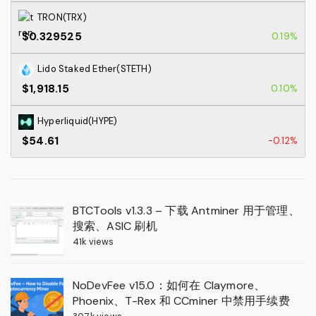
TRON(TRX)
$0.329525
0.19%
Lido Staked Ether(STETH)
$1,918.15
0.10%
Hyperliquid(HYPE)
$54.61
-0.12%
BTCTools v1.3.3 – 下载 Antminer 用于管理、
搜索、ASIC 刷机
41k views
NoDevFee v15.0：如何在 Claymore、
Phoenix、T-Rex 和 CCminer 中禁用手续费