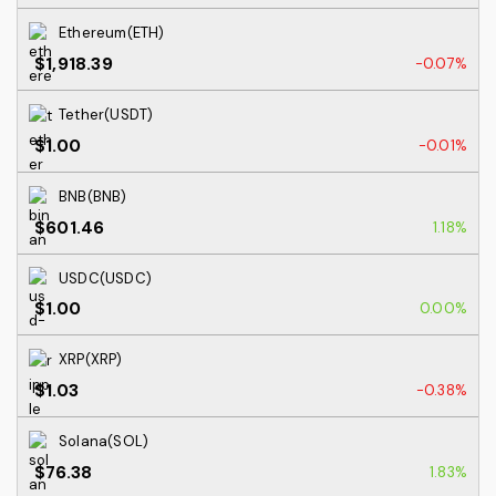
Ethereum(ETH)
$1,918.39
-0.07%
Tether(USDT)
$1.00
-0.01%
BNB(BNB)
$601.46
1.18%
USDC(USDC)
$1.00
0.00%
XRP(XRP)
$1.03
-0.38%
Solana(SOL)
$76.38
1.83%