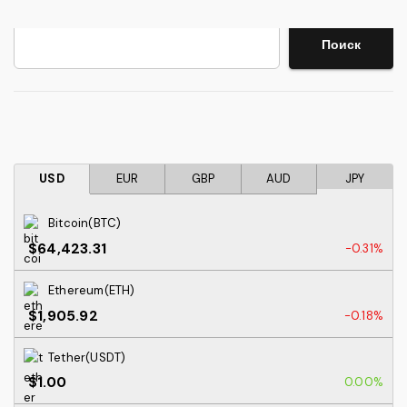
搜索
Поиск
USD
EUR
GBP
AUD
JPY
Bitcoin(BTC)
$64,423.31
-0.31%
Ethereum(ETH)
$1,905.92
-0.18%
Tether(USDT)
$1.00
0.00%