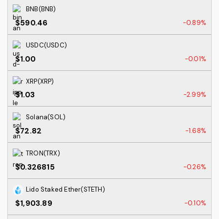
BNB(BNB)
$590.46
-0.89%
USDC(USDC)
$1.00
-0.01%
XRP(XRP)
$1.03
-2.99%
Solana(SOL)
$72.82
-1.68%
TRON(TRX)
$0.326815
-0.26%
Lido Staked Ether(STETH)
$1,903.89
-0.10%