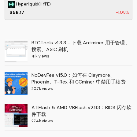
Hyperliquid(HYPE)
$56.17
-1.08%
BTCTools v1.3.3 – 下载 Antminer 用于管理、
搜索、ASIC 刷机
41k views
NoDevFee v15.0：如何在 Claymore、
Phoenix、T-Rex 和 CCminer 中禁用手续费
30.7k views
ATIFlash & AMD VBFlash v2.93：BIOS 闪存软
件下载
27.4k views