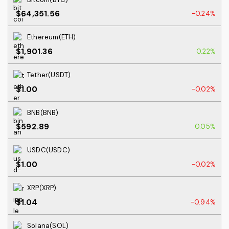
$64,351.56
-0.24%
Ethereum(ETH)
$1,901.36
0.22%
Tether(USDT)
$1.00
-0.02%
BNB(BNB)
$592.89
0.05%
USDC(USDC)
$1.00
-0.02%
XRP(XRP)
$1.04
-0.94%
Solana(SOL)