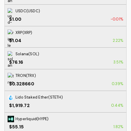
USDC(USDC)
$1.00
-0.01%
XRP(XRP)
$1.04
2.22%
Solana(SOL)
$76.16
3.51%
TRON(TRX)
$0.328660
0.39%
Lido Staked Ether(STETH)
$1,919.72
0.44%
Hyperliquid(HYPE)
$55.15
1.82%