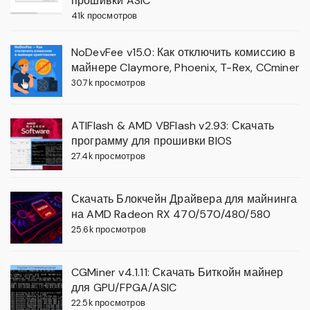
прошивки ASIC
41k просмотров
NoDevFee v15.0: Как отключить комиссию в
майнере Claymore, Phoenix, T-Rex, CCminer
30.7k просмотров
ATIFlash & AMD VBFlash v2.93: Скачать
программу для прошивки BIOS
27.4k просмотров
Скачать Блокчейн Драйвера для майнинга
на AMD Radeon RX 470/570/480/580
25.6k просмотров
CGMiner v4.1.11: Скачать Биткойн майнер
для GPU/FPGA/ASIC
22.5k просмотров