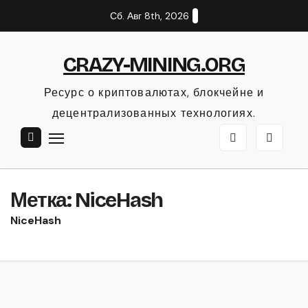
Перейти
Сб. Авг 8th, 2026
к
содержанию
CRAZY-MINING.ORG
Ресурс о криптовалютах, блокчейне и
децентрализованных технологиях.
Метка:
NiceHash
NiceHash