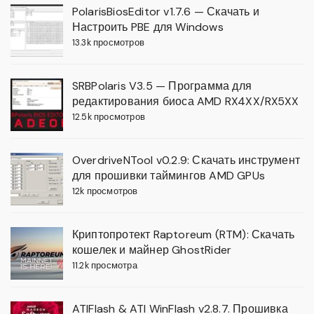
PolarisBiosEditor v1.7.6 — Скачать и
Настроить PBE для Windows
13.3k просмотров
SRBPolaris V3.5 — Программа для
редактирования биоса AMD RX4XX/RX5XX
12.5k просмотров
OverdriveNTool v0.2.9: Скачать инструмент
для прошивки таймингов AMD GPUs
12k просмотров
Криптопротект Raptoreum (RTM): Скачать
кошелек и майнер GhostRider
11.2k просмотра
ATIFlash & ATI WinFlash v2.8.7. Прошивка