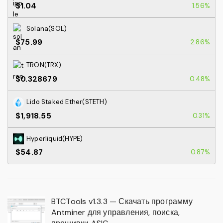
$1.04
1.56%
Solana(SOL)
$75.99
2.86%
TRON(TRX)
$0.328679
0.48%
Lido Staked Ether(STETH)
$1,918.55
0.31%
Hyperliquid(HYPE)
$54.87
0.87%
BTCTools v1.3.3 — Скачать программу
Antminer для управления, поиска,