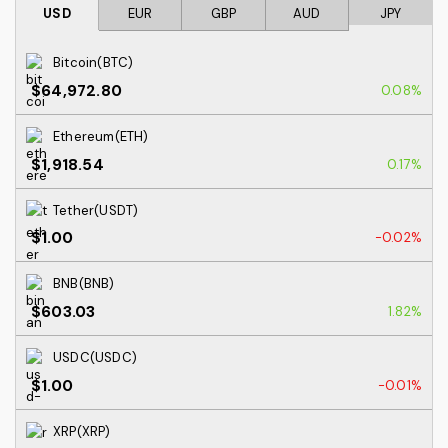
USD
EUR
GBP
AUD
JPY
Bitcoin(BTC)
$64,972.80
0.08%
Ethereum(ETH)
$1,918.54
0.17%
Tether(USDT)
$1.00
-0.02%
BNB(BNB)
$603.03
1.82%
USDC(USDC)
$1.00
-0.01%
XRP(XRP)