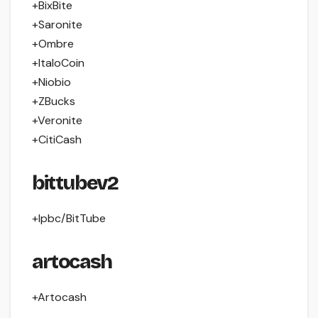
+BixBite
+Saronite
+Ombre
+ItaloCoin
+Niobio
+ZBucks
+Veronite
+CitiCash
bittubev2
+Ipbc/BitTube
artocash
+Artocash