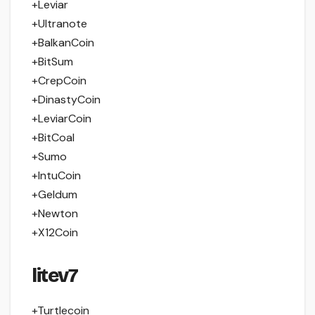
+Leviar
+Ultranote
+BalkanCoin
+BitSum
+CrepCoin
+DinastyCoin
+LeviarCoin
+BitCoal
+Sumo
+IntuCoin
+Geldum
+Newton
+X12Coin
litev7
+Turtlecoin