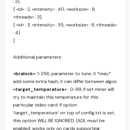
: 2},
{ «id» : 2, «intensity» : 40, «worksize» : 8,
«threads» : 3},
{ «id» : 3, «intensity» : 55, «worksize» : 8, «threads»
: 4}
]
Additional parameters:
«bralock»
: 1-256, parameter to tune, it *may*
add some extra hash, it can differ between algos
«target_temperature»
: 0-99, if set miner will
try to maintain this temperature for this
particular video card. If option
‘target_temperature’ on top of config.txt is set,
this option WILL BE IGNORED. (ADL must be
enabled, works only on cards supporting