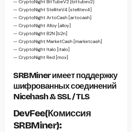
— CryptoNight BitTubeV2 [bittubev2]
— CryptoNight StelliteV4 [stellitev4]
— CryptoNight ArtoCash [artocash]
— CryptoNight Alloy [alloy]
— CryptoNight B2N [b2n]
— CryptoNight MarketCash [marketcash]
— CryptoNight Italo [italo]
— CryptoNight Red [mox]
SRBMiner имеет поддержку
шифрованных соединений
Nicehash & SSL / TLS
DevFee(Комиссия
SRBMiner):