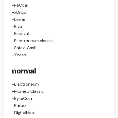
+ReCoal
+xDrop
+Leviar
+Elya
+Festival
+Electroneum classic
+Safex-Cash
+Xcash
normal
+Electroneum
+Monero Classic
+ByteCoin
+Karbo
+DigitalNote