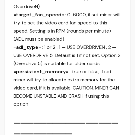
OverdriveN)
«target_fan_speed»
: 0-6000, if set miner will
try to set the video card fan speed to this
speed. Setting is in RPM (rounds per minute)
(ADL must be enabled)
«adl_type»
: 1 or 2 , 1 — USE OVERDRIVEN , 2 —
USE OVERDRIVE 5. Default is 1 if not set. Option 2
(Overdrive 5) is suitable for older cards
«persistent_memory»
: true or false, if set
miner will try to allocate extra memory for the
video card, if it is available. CAUTION, MINER CAN
BECOME UNSTABLE AND CRASH if using this
option
————————————————
—————————