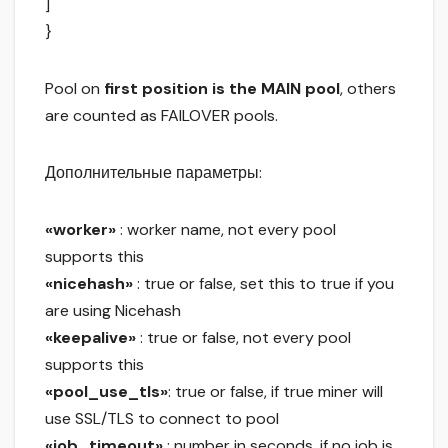
]
}
Pool on
first position is the MAIN pool
, others
are counted as FAILOVER pools.
Дополнительные параметры:
«worker»
: worker name, not every pool
supports this
«nicehash»
: true or false, set this to true if you
are using Nicehash
«keepalive»
: true or false, not every pool
supports this
«pool_use_tls»
: true or false, if true miner will
use SSL/TLS to connect to pool
«job_timeout»
: number in seconds, if no job is