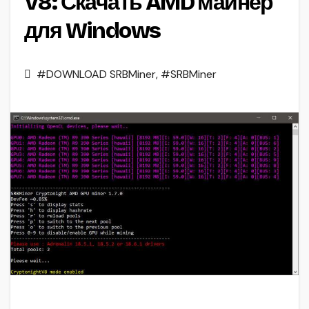
V8: Скачать AMD майнер
для Windows
#DOWNLOAD SRBMiner
,
#SRBMiner