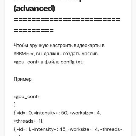
(advanced)
========================
=========
Чтобы вручную настроить видеокарты в
SRBMiner, вы должны создать массив
«gpu_conf» в файле config.txt.
Пример:
«gpu_conf» :
[
{ «id» : 0, «intensity» : 50, «worksize» : 4,
«threads» : 1},
{ «id» : 1, «intensity» : 45, «worksize» : 4, «threads»