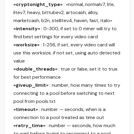
«cryptonight_type»
: «normal, normalv7, lite,
litev7, heavy, bittubev2, artocash, alloy,
marketcash, b2n, stellitev4, haven, fast, italo»
«intensity»
: 0-300, if set to 0 miner will try to
find best settings for every video card
«worksize»
: 1-256, if set, every video card will
use this worksize, if not set, using auto detected
value
«double_threads»
: true or false, set it to true
for best performance
«giveup_limit»
: number, how many times to try
connecting to a pool before switching to next
pool from pools.txt
«timeout»
: number — seconds, when is a
connection to a pool treated as time out
«retry_time»
: number — seconds, how much
to wait before trying to reconnect to a pool