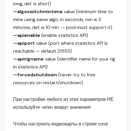
long, def. is short)
—algoswitchmintime
value (minimum time to
mine using same algo, in seconds, min is 3
minutes, def. is 10 min. — pool must support it)
—apienable
(enable statistics API)
—apiport
value (port where statistics API is
reachable — default 21555)
—apirigname
value (identifier name for your rig
in statistics API)
—forcedshutdown
(never try to free
resources on restart/shutdown)
При настройке любого из этих параметров НЕ
используйте «или» вокруг значения!
Чтобы настроить видеокарты в строке cmd: