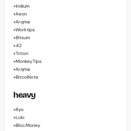
+Iridium
+Aeon
+Arqma
+Worktips
+Bitsum
+42
+Triton
+MonkeyTips
+Arqma
+BitcoiNote
heavy
+Ryo
+Loki
+Bloc.Money