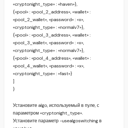
«cryptonight_type» : «haven»},
{«pool» : «pool_2_address», «wallet» :
«pool_2_wallet», «password» : «x»,
«cryptonight_type» : «normalv7»},
{«pool» : «pool_3_address», «wallet» :
«pool_3_wallet», «password» : «x»,
«cryptonight_type» : «normalv7»},
{«pool» : «pool_4_address», «wallet» :
«pool_4_wallet», «password» : «x»,
«cryptonight_type» : «fast»}
]
}
Установите algo, используемый в пуле, с
параметром «cryptonight_type».
Установите параметр -usealgoswitching в