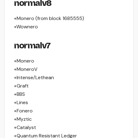
normalv8
+Monero (from block 1685555)
+Wownero
normalv7
+Monero
+MoneroV
+Intense/Lethean
+Graft
+BBS
+Lines
+Fonero
+Myztic
+Catalyst
+Quantum Resistant Ledger