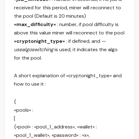
received for this period, miner will reconnect to
the pool (Default is 20 minutes)
«max_difficulty»
: number, if pool difficulty is
above this value miner will reconnect to the pool
«cryptonight_type»
: if defined, and
—
usealgoswitching
is used, it indicates the algo
for the pool.
A short explanation of «cryptonight_type» and
how to use it :
{
«pools» :
[
{«pool» : «pool_1_address», «wallet» :
«pool_1_wallet», «password» : «x»,