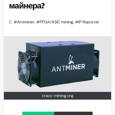
майнера?
#Antminer
,
#FPGA/ASIC mining
,
#IP Reporter
crazy-mining.org