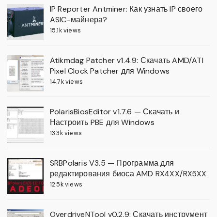
IP Reporter Antminer: Как узнать IP своего
ASIC-майнера?
15.1k views
Atikmdag Patcher v1.4.9: Скачать AMD/ATI
Pixel Clock Patcher для Windows
14.7k views
PolarisBiosEditor v1.7.6 — Скачать и
Настроить PBE для Windows
13.3k views
SRBPolaris V3.5 — Программа для
редактирования биоса AMD RX4XX/RX5XX
12.5k views
OverdriveNTool v0.2.9: Скачать инструмент