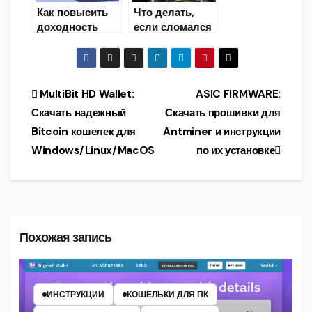
Как повысить
Что делать,
доходность
если сломался
ASIC S17/T17?
Asic Antminer?
— Прошивка
Antminer
Навигация
MultiBit HD Wallet:
ASIC FIRMWARE:
Скачать надежный
Скачать прошивки для
по
Bitcoin кошелек для
Antminer и инструкции
записям
Windows/Linux/MacOS
по их установке
Похожая запись
ИНСТРУКЦИИ
КОШЕЛЬКИ ДЛЯ ПК