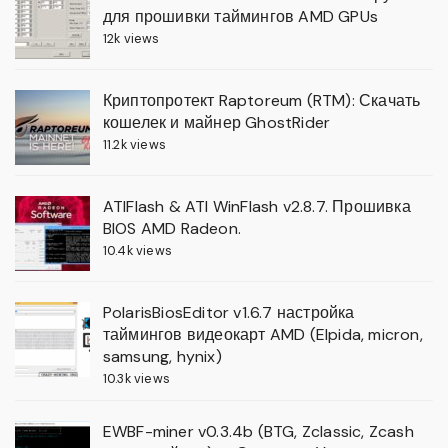
для прошивки таймингов AMD GPUs
12k views
Криптопротект Raptoreum (RTM): Скачать
кошелек и майнер GhostRider
11.2k views
ATIFlash & ATI WinFlash v2.8.7. Прошивка
BIOS AMD Radeon.
10.4k views
PolarisBiosEditor v1.6.7 настройка
таймингов видеокарт AMD (Elpida, micron,
samsung, hynix)
10.3k views
EWBF-miner v0.3.4b (BTG, Zclassic, Zcash