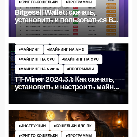
КРИПТО‑КОШЕЛЬКИ
ПРОГРАММЫ
Bitgesell Wallet: скачать,
установить и пользоваться BGL
кошельком
ИНСТРУКЦИИ
МАЙНЕРЫ КРИПТОВАЛЮТ
МАЙНИНГ
МАЙНИНГ НА AMD
МАЙНИНГ НА CPU
МАЙНИНГ НА GPU
МАЙНИНГ НА NVIDIA
ПРОГРАММЫ
TT-Miner 2024.3.1: Как скачать,
установить и настроить майнер
на Windows
ИНСТРУКЦИИ
КОШЕЛЬКИ ДЛЯ ПК
КРИПТО‑КОШЕЛЬКИ
ПРОГРАММЫ