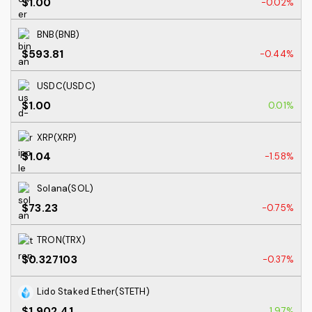
$1.00
-0.02%
BNB(BNB)
$593.81
-0.44%
USDC(USDC)
$1.00
0.01%
XRP(XRP)
$1.04
-1.58%
Solana(SOL)
$73.23
-0.75%
TRON(TRX)
$0.327103
-0.37%
Lido Staked Ether(STETH)
$1,902.41
1.97%