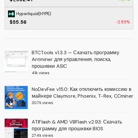
Hyperliquid(HYPE)
$55.56
-2.89%
BTCTools v1.3.3 — Скачать программу
Antminer для управления, поиска,
прошивки ASIC
41k views
NoDevFee v15.0: Как отключить комиссию в
майнере Claymore, Phoenix, T-Rex, CCminer
30.7k views
ATIFlash & AMD VBFlash v2.93: Скачать
программу для прошивки BIOS
27.4k views