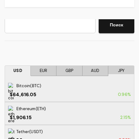
Поиск
Поиск
USD
EUR
GBP
AUD
JPY
Bitcoin(BTC)
$64,616.05
0.96%
Ethereum(ETH)
$1,906.15
2.15%
Tether(USDT)