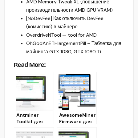
AMD Memory Tweak XL (повышение
производительности AMD GPU VRAM)
[NoDevFee] Как отключить DevFee
(комиссию) в майнере
OverdriveNTool — tool for AMD
OhGodAnETHlargementPill – Таблетка для
майнинга GTX 1080, GTX 1080 Ti
Read More:
Antminer
AwesomeMiner
Toolkit для
Firmware для
ASIC: Скачать и
ASIC: Скачать
Настроить
прошивки