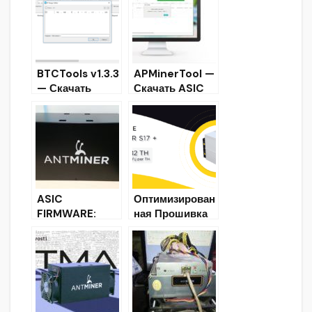
Bitmain
Antminer
MinerTool для
Windows
BTCTools v1.3.3
APMinerTool —
— Скачать
Скачать ASIC
программу
BitmainMinerT
Antminer для
ool для
управления,
Windows
поиска,
прошивки ASIC
ASIC
Оптимизирован
FIRMWARE:
ная Прошивка
Скачать
Antminer
прошивки для
T17/T17+/S17/S1
Antminer и
7+/S17 Pro
инструкции по
(Разгон ASIC на
их установке
+30%)