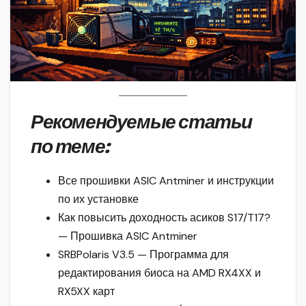
Рекомендуемые статьи
по теме:
Все прошивки ASIC Antminer и инструкции
по их установке
Как повысить доходность асиков S17/T17?
— Прошивка ASIC Antminer
SRBPolaris V3.5 — Программа для
редактирования биоса на AMD RX4XX и
RX5XX карт