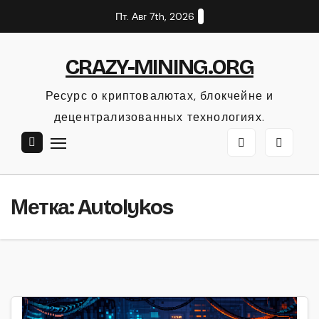
Перейти
Пт. Авг 7th, 2026
к
содержанию
CRAZY-MINING.ORG
Ресурс о криптовалютах, блокчейне и
децентрализованных технологиях.
Метка:
Autolykos