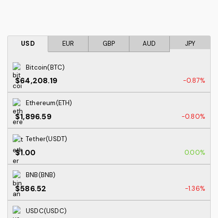
USD
EUR
GBP
AUD
JPY
Bitcoin(BTC)
$64,208.19
-0.87%
Ethereum(ETH)
$1,896.59
-0.80%
Tether(USDT)
$1.00
0.00%
BNB(BNB)
$586.52
-1.36%
USDC(USDC)