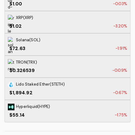
$1.00
-0.03%
XRP(XRP)
$1.02
-3.20%
Solana(SOL)
$72.63
-1.91%
TRON(TRX)
$0.326539
-0.09%
Lido Staked Ether(STETH)
$1,894.92
-0.67%
Hyperliquid(HYPE)
$55.14
-1.75%