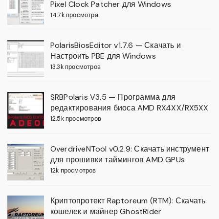
Pixel Clock Patcher для Windows
14.7k просмотра
PolarisBiosEditor v1.7.6 — Скачать и
Настроить PBE для Windows
13.3k просмотров
SRBPolaris V3.5 — Программа для
редактирования биоса AMD RX4XX/RX5XX
12.5k просмотров
OverdriveNTool v0.2.9: Скачать инструмент
для прошивки таймингов AMD GPUs
12k просмотров
Криптопротект Raptoreum (RTM): Скачать
кошелек и майнер GhostRider