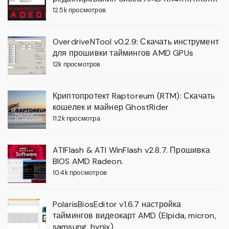
12.5k просмотров
OverdriveNTool v0.2.9: Скачать инструмент
для прошивки таймингов AMD GPUs
12k просмотров
Криптопротект Raptoreum (RTM): Скачать
кошелек и майнер GhostRider
11.2k просмотра
ATIFlash & ATI WinFlash v2.8.7. Прошивка
BIOS AMD Radeon.
10.4k просмотров
PolarisBiosEditor v1.6.7 настройка
таймингов видеокарт AMD (Elpida, micron,
samsung, hynix)