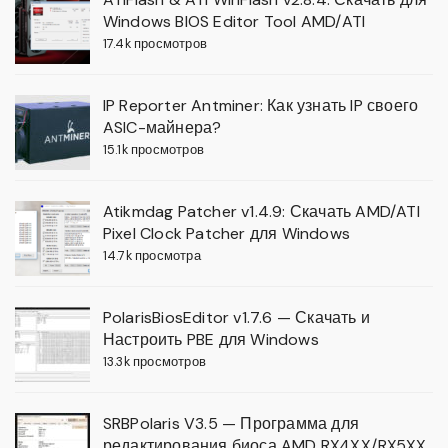
Windows BIOS Editor Tool AMD/ATI
17.4k просмотров
IP Reporter Antminer: Как узнать IP своего
ASIC-майнера?
15.1k просмотров
Atikmdag Patcher v1.4.9: Скачать AMD/ATI
Pixel Clock Patcher для Windows
14.7k просмотра
PolarisBiosEditor v1.7.6 — Скачать и
Настроить PBE для Windows
13.3k просмотров
SRBPolaris V3.5 — Программа для
редактирования биоса AMD RX4XX/RX5XX