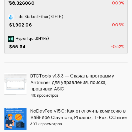
$0.326860
-0.09%
Lido Staked Ether(STETH)
$1,902.06
-0.06%
Hyperliquid(HYPE)
$55.64
-0.52%
BTCTools v1.3.3 — Скачать программу
Antminer для управления, поиска,
прошивки ASIC
41k просмотров
NoDevFee v15.0: Как отключить комиссию в
майнере Claymore, Phoenix, T-Rex, CCminer
30.7k просмотров