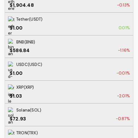
$1,904.48
-0.13%
Tether(USDT)
$1.00
0.01%
BNB(BNB)
$586.84
-1.16%
USDC(USDC)
$1.00
-0.01%
XRP(XRP)
$1.03
-2.01%
Solana(SOL)
$72.93
-0.87%
TRON(TRX)