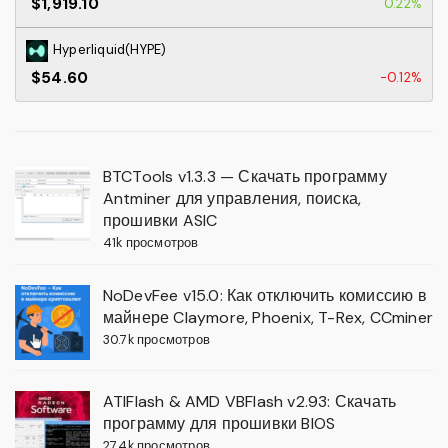
$1,919.10
0.22%
Hyperliquid(HYPE)
$54.60
-0.12%
BTCTools v1.3.3 — Скачать программу
Antminer для управления, поиска,
прошивки ASIC
41k просмотров
NoDevFee v15.0: Как отключить комиссию в
майнере Claymore, Phoenix, T-Rex, CCminer
30.7k просмотров
ATIFlash & AMD VBFlash v2.93: Скачать
программу для прошивки BIOS
27.4k просмотров