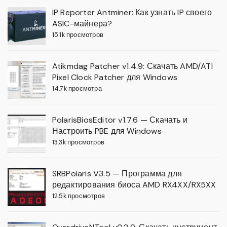
IP Reporter Antminer: Как узнать IP своего
ASIC-майнера?
15.1k просмотров
Atikmdag Patcher v1.4.9: Скачать AMD/ATI
Pixel Clock Patcher для Windows
14.7k просмотра
PolarisBiosEditor v1.7.6 — Скачать и
Настроить PBE для Windows
13.3k просмотров
SRBPolaris V3.5 — Программа для
редактирования биоса AMD RX4XX/RX5XX
12.5k просмотров