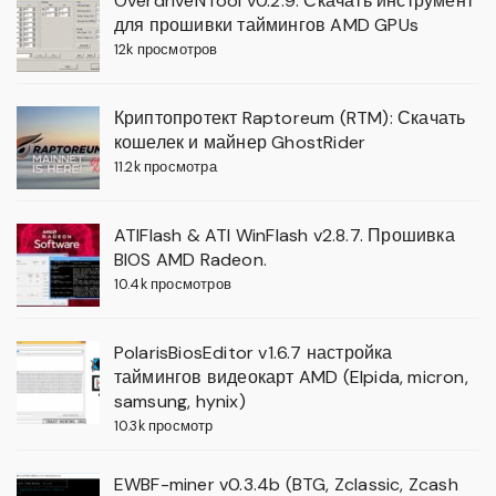
OverdriveNTool v0.2.9: Скачать инструмент
для прошивки таймингов AMD GPUs
12k просмотров
Криптопротект Raptoreum (RTM): Скачать
кошелек и майнер GhostRider
11.2k просмотра
ATIFlash & ATI WinFlash v2.8.7. Прошивка
BIOS AMD Radeon.
10.4k просмотров
PolarisBiosEditor v1.6.7 настройка
таймингов видеокарт AMD (Elpida, micron,
samsung, hynix)
10.3k просмотр
EWBF-miner v0.3.4b (BTG, Zclassic, Zcash