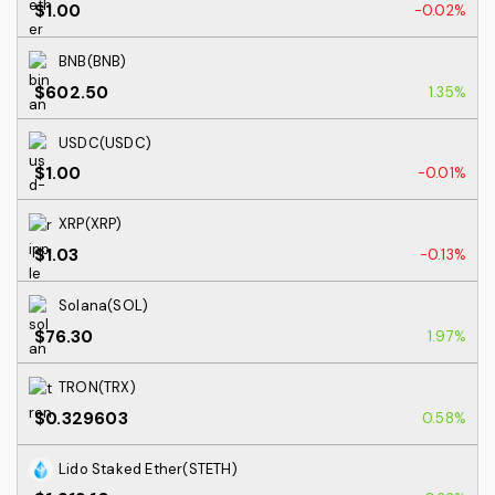
$1.00
-0.02%
BNB(BNB)
$602.50
1.35%
USDC(USDC)
$1.00
-0.01%
XRP(XRP)
$1.03
-0.13%
Solana(SOL)
$76.30
1.97%
TRON(TRX)
$0.329603
0.58%
Lido Staked Ether(STETH)