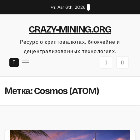
Перейти
Чт. Авг 6th, 2026
к
содержанию
CRAZY-MINING.ORG
Ресурс о криптовалютах, блокчейне и
децентрализованных технологиях.
Метка:
Cosmos (ATOM)