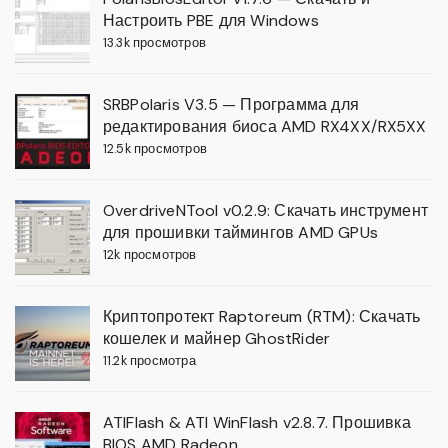
Настроить PBE для Windows
13.3k просмотров
SRBPolaris V3.5 — Программа для
редактирования биоса AMD RX4XX/RX5XX
12.5k просмотров
OverdriveNTool v0.2.9: Скачать инструмент
для прошивки таймингов AMD GPUs
12k просмотров
Криптопротект Raptoreum (RTM): Скачать
кошелек и майнер GhostRider
11.2k просмотра
ATIFlash & ATI WinFlash v2.8.7. Прошивка
BIOS AMD Radeon.