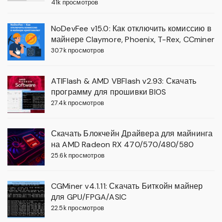
41k просмотров
NoDevFee v15.0: Как отключить комиссию в
майнере Claymore, Phoenix, T-Rex, CCminer
30.7k просмотров
ATIFlash & AMD VBFlash v2.93: Скачать
программу для прошивки BIOS
27.4k просмотров
Скачать Блокчейн Драйвера для майнинга
на AMD Radeon RX 470/570/480/580
25.6k просмотров
CGMiner v4.1.11: Скачать Биткойн майнер
для GPU/FPGA/ASIC
22.5k просмотров