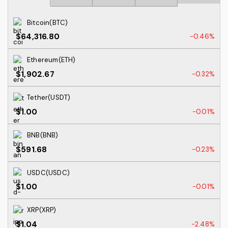
Bitcoin(BTC)
$64,316.80
-0.46%
Ethereum(ETH)
$1,902.67
-0.32%
Tether(USDT)
$1.00
-0.01%
BNB(BNB)
$591.68
-0.23%
USDC(USDC)
$1.00
-0.01%
XRP(XRP)
$1.04
-2.48%