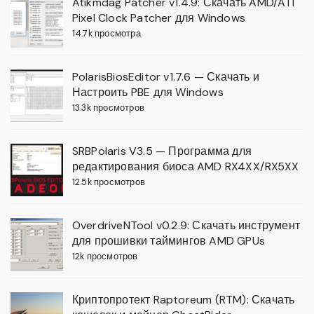
Atikmdag Patcher v1.4.9: Скачать AMD/ATI
Pixel Clock Patcher для Windows
14.7k просмотра
PolarisBiosEditor v1.7.6 — Скачать и
Настроить PBE для Windows
13.3k просмотров
SRBPolaris V3.5 — Программа для
редактирования биоса AMD RX4XX/RX5XX
12.5k просмотров
OverdriveNTool v0.2.9: Скачать инструмент
для прошивки таймингов AMD GPUs
12k просмотров
Криптопротект Raptoreum (RTM): Скачать