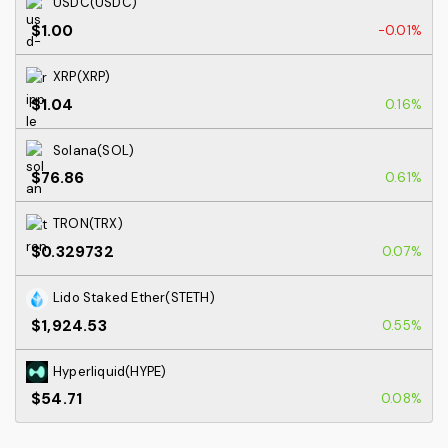
USDC(USDC)
$1.00
-0.01%
XRP(XRP)
$1.04
0.16%
Solana(SOL)
$76.86
0.61%
TRON(TRX)
$0.329732
0.07%
Lido Staked Ether(STETH)
$1,924.53
0.55%
Hyperliquid(HYPE)
$54.71
0.08%