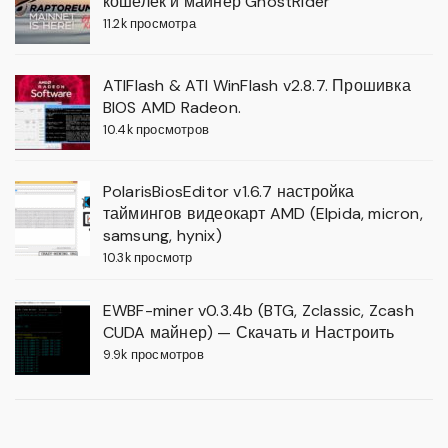
кошелек и майнер GhostRider
11.2k просмотра
ATIFlash & ATI WinFlash v2.8.7. Прошивка
BIOS AMD Radeon.
10.4k просмотров
PolarisBiosEditor v1.6.7 настройка
таймингов видеокарт AMD (Elpida, micron,
samsung, hynix)
10.3k просмотр
EWBF-miner v0.3.4b (BTG, Zclassic, Zcash
CUDA майнер) — Скачать и Настроить
9.9k просмотров