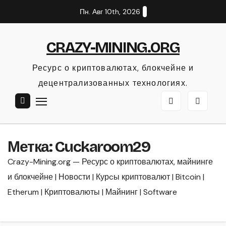
Перейти
Пн. Авг 10th, 2026
к
содержанию
CRAZY-MINING.ORG
Ресурс о криптовалютах, блокчейне и
децентрализованных технологиях.
Метка:
Cuckaroom29
Crazy-Mining.org — Ресурс о криптовалютах, майнинге
и блокчейне | Новости | Курcы криптовалют | Bitcoin |
Etherum | Криптовалюты | Майнинг | Software