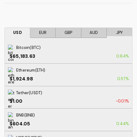
USD
EUR
GBP
AUD
JPY
Bitcoin(BTC)
$65,183.63
0.64%
Ethereum(ETH)
$1,924.98
0.57%
Tether(USDT)
$1.00
-0.01%
BNB(BNB)
$604.05
0.44%