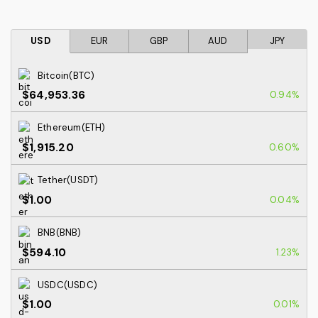
USD
EUR
GBP
AUD
JPY
Bitcoin(BTC)
$64,953.36
0.94%
Ethereum(ETH)
$1,915.20
0.60%
Tether(USDT)
$1.00
0.04%
BNB(BNB)
$594.10
1.23%
USDC(USDC)
$1.00
0.01%