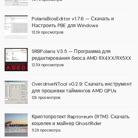
PolarisBiosEditor v1.7.6 — Скачать и
Настроить PBE для Windows
13.3k просмотров
SRBPolaris V3.5 — Программа для
редактирования биоса AMD RX4XX/RX5XX
12.5k просмотров
OverdriveNTool v0.2.9: Скачать инструмент
для прошивки таймингов AMD GPUs
12k просмотров
Криптопротект Raptoreum (RTM): Скачать
кошелек и майнер GhostRider
11.2k просмотра