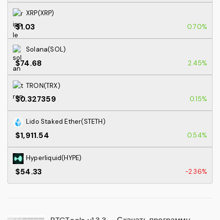
XRP(XRP)
$1.03
0.70%
Solana(SOL)
$74.68
2.45%
TRON(TRX)
$0.327359
0.15%
Lido Staked Ether(STETH)
$1,911.54
0.54%
Hyperliquid(HYPE)
$54.33
-2.36%