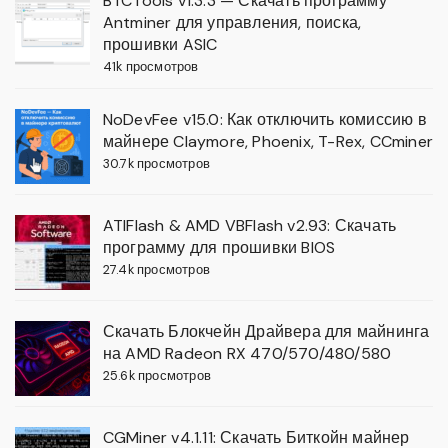
BTCTools v1.3.3 — Скачать программу
Antminer для управления, поиска,
прошивки ASIC
41k просмотров
NoDevFee v15.0: Как отключить комиссию в
майнере Claymore, Phoenix, T-Rex, CCminer
30.7k просмотров
ATIFlash & AMD VBFlash v2.93: Скачать
программу для прошивки BIOS
27.4k просмотров
Скачать Блокчейн Драйвера для майнинга
на AMD Radeon RX 470/570/480/580
25.6k просмотров
CGMiner v4.1.11: Скачать Биткойн майнер