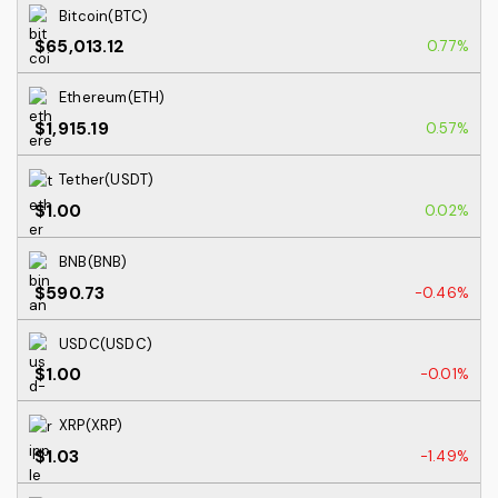
Bitcoin(BTC)
$65,013.12
0.77%
Ethereum(ETH)
$1,915.19
0.57%
Tether(USDT)
$1.00
0.02%
BNB(BNB)
$590.73
-0.46%
USDC(USDC)
$1.00
-0.01%
XRP(XRP)
$1.03
-1.49%