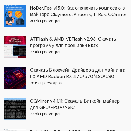
NoDevFee v15.0: Как отключить комиссию в
майнере Claymore, Phoenix, T-Rex, CCminer
30.7k просмотров
ATIFlash & AMD VBFlash v2.93: Скачать
программу для прошивки BIOS
27.4k просмотров
Скачать Блокчейн Драйвера для майнинга
на AMD Radeon RX 470/570/480/580
25.6k просмотров
CGMiner v4.1.11: Скачать Биткойн майнер
для GPU/FPGA/ASIC
22.5k просмотров