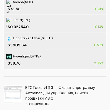
Solana(SOL)
$73.58
0.31%
TRON(TRX)
$0.327540
0.13%
Lido Staked Ether(STETH)
$1,909.64
0.57%
Hyperliquid(HYPE)
$56.76
2.85%
BTCTools v1.3.3 — Скачать программу
Antminer для управления, поиска,
прошивки ASIC
41k просмотров