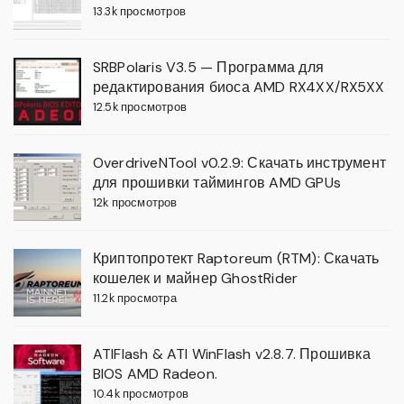
13.3k просмотров
SRBPolaris V3.5 — Программа для
редактирования биоса AMD RX4XX/RX5XX
12.5k просмотров
OverdriveNTool v0.2.9: Скачать инструмент
для прошивки таймингов AMD GPUs
12k просмотров
Криптопротект Raptoreum (RTM): Скачать
кошелек и майнер GhostRider
11.2k просмотра
ATIFlash & ATI WinFlash v2.8.7. Прошивка
BIOS AMD Radeon.
10.4k просмотров