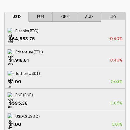
USD
EUR
GBP
AUD
JPY
Bitcoin(BTC)
$64,883.75
-0.40%
Ethereum(ETH)
$1,918.61
-0.46%
Tether(USDT)
$1.00
0.03%
BNB(BNB)
$595.36
0.65%
USDC(USDC)
$1.00
0.01%