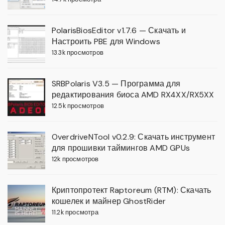
PolarisBiosEditor v1.7.6 — Скачать и
Настроить PBE для Windows
13.3k просмотров
SRBPolaris V3.5 — Программа для
редактирования биоса AMD RX4XX/RX5XX
12.5k просмотров
OverdriveNTool v0.2.9: Скачать инструмент
для прошивки таймингов AMD GPUs
12k просмотров
Криптопротект Raptoreum (RTM): Скачать
кошелек и майнер GhostRider
11.2k просмотра