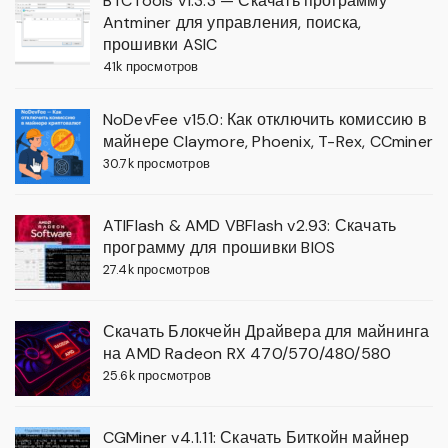
BTCTools v1.3.3 — Скачать программу
Antminer для управления, поиска,
прошивки ASIC
41k просмотров
NoDevFee v15.0: Как отключить комиссию в
майнере Claymore, Phoenix, T-Rex, CCminer
30.7k просмотров
ATIFlash & AMD VBFlash v2.93: Скачать
программу для прошивки BIOS
27.4k просмотров
Скачать Блокчейн Драйвера для майнинга
на AMD Radeon RX 470/570/480/580
25.6k просмотров
CGMiner v4.1.11: Скачать Биткойн майнер