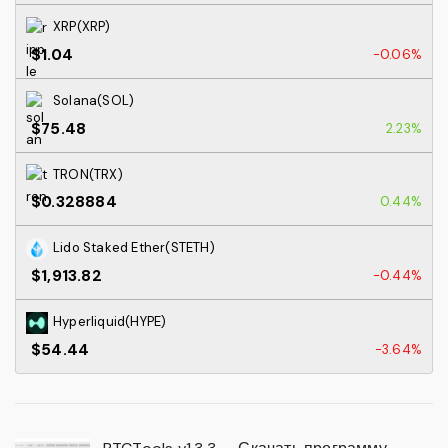
XRP(XRP)
$1.04
-0.06%
Solana(SOL)
$75.48
2.23%
TRON(TRX)
$0.328884
0.44%
Lido Staked Ether(STETH)
$1,913.82
-0.44%
Hyperliquid(HYPE)
$54.44
-3.64%