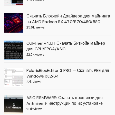
27.4k views
Скачать Блокчейн Драйвера для майнинга
на AMD Radeon RX 470/570/480/580
25.6k views
CGMiner v4.1.11: Скачать Биткойн майнер
для GPU/FPGA/ASIC
22.5k views
PolarisBiosEditor 3 PRO — Скачать PBE для
Windows x32/64
22k views
ASIC FIRMWARE: Скачать прошивки для
Antminer и инструкции по их установке
21.1k views