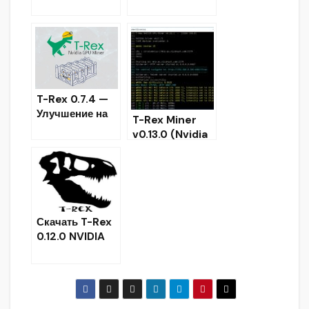
производитель
X25x
ности X25x
Performance
Boost
[Скачать]
T-Rex 0.7.4 —
Улучшение на
T-Rex Miner
(skunk) (x16r)
v0.13.0 (Nvidia
(x16s) (x17)
GPU Miner)
СКАЧАТЬ
Скачать T-Rex
0.12.0 NVIDIA
GPU Miner —
Maxwell и
новее