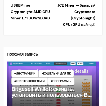
Навигация
SRBMiner
JCE Miner — быстрый
Cryptonight AMD GPU
Cryptonote
по
Miner 1.7.1 DOWNLOAD
(Cryptonight)
записям
CPU+GPU майнер
Похожая запись
ИНСТРУКЦИИ
КОШЕЛЬКИ ДЛЯ ПК
КРИПТО‑КОШЕЛЬКИ
ПРОГРАММЫ
Bitgesell Wallet: скачать,
установить и пользоваться BGL
кошельком