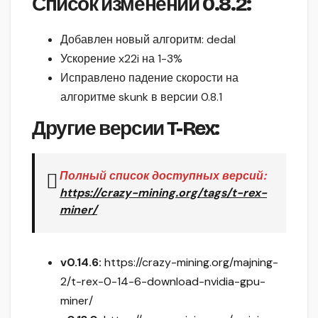
Список изменений
0.8.2
:
Добавлен новый алгоритм: dedal
Ускорение x22i на 1-3%
Исправлено падение скорости на
алгоритме skunk в версии 0.8.1
Другие версии T-Rex:
Полный список доступных версий:
https://crazy-mining.org/tags/t-rex-
miner/
v0.14.6:
https://crazy-mining.org/majning-
2/t-rex-0-14-6-download-nvidia-gpu-
miner/