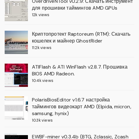
OverdriveNTool v0.2.9: Скачать инструмент
для прошивки таймингов AMD GPUs
12k views
Криптопротект Raptoreum (RTM): Скачать
кошелек и майнер GhostRider
11.2k views
ATIFlash & ATI WinFlash v2.8.7. Прошивка
BIOS AMD Radeon.
10.4k views
PolarisBiosEditor v1.6.7 настройка
таймингов видеокарт AMD (Elpida, micron,
samsung, hynix)
10.3k views
EWBF-miner v0.3.4b (BTG, Zclassic, Zcash