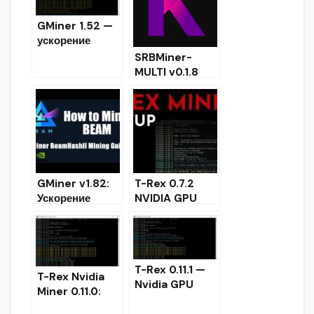
мая
GMiner 1.52 —
ускорение
Equihash 192,7
SRBMiner-
и 144,5 для
MULTI v0.1.8
RTX (скачать)
beta —
добавлен
алгоритм
Kadena
GMiner v1.82:
T-Rex 0.7.2
Ускорение
NVIDIA GPU
производитель
майнер с веб-
ности
страницей
Cuckoo29
мониторинга
(AE/BFC) на
управления
T-Rex 0.11.1 —
+4-10%
T-Rex Nvidia
Nvidia GPU
[AMD/Nvidia]
Miner 0.11.0:
Miner With
увеличение
Significant