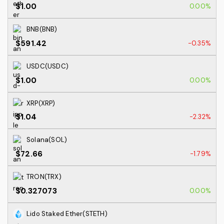
$1.00
0.00%
BNB(BNB)
$591.42
-0.35%
USDC(USDC)
$1.00
0.00%
XRP(XRP)
$1.04
-2.32%
Solana(SOL)
$72.66
-1.79%
TRON(TRX)
$0.327073
0.00%
Lido Staked Ether(STETH)