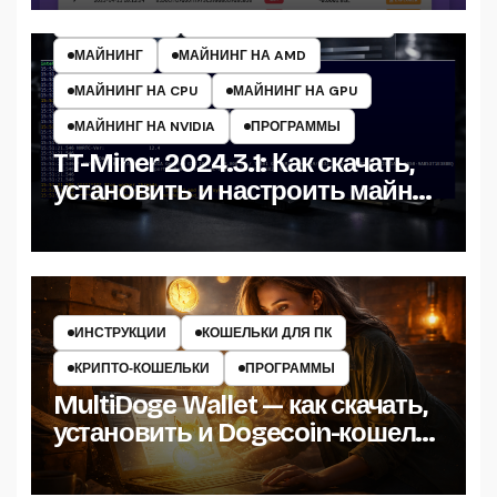
ИНСТРУКЦИИ
МАЙНЕРЫ КРИПТОВАЛЮТ
МАЙНИНГ
МАЙНИНГ НА AMD
МАЙНИНГ НА CPU
МАЙНИНГ НА GPU
МАЙНИНГ НА NVIDIA
ПРОГРАММЫ
TT-Miner 2024.3.1: Как скачать,
установить и настроить майнер
на Windows
ИНСТРУКЦИИ
КОШЕЛЬКИ ДЛЯ ПК
КРИПТО‑КОШЕЛЬКИ
ПРОГРАММЫ
MultiDoge Wallet — как скачать,
установить и Dogecoin-кошелёк
на Windows