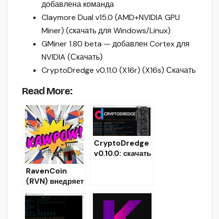
добавлена команда
Claymore Dual v15.0 (AMD+NVIDIA GPU
Miner) (скачать для Windows/Linux)
GMiner 1.80 beta — добавлен Cortex для
NVIDIA (Скачать)
CryptoDredge v0.11.0 (X16r) (X16s) Скачать
Read More:
CryptoDredge
v0.10.0: скачать
майнер X22i,
RavenCoin
BCD, X17,
(RVN) внедряет
HMQ1725
новый
алгоритм
KAWPOW 6