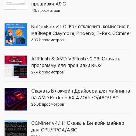
прошивки ASIC
41k просмотров
NoDevFee v15.0: Как отключить комиссию в
майнере Claymore, Phoenix, T-Rex, CCminer
30.7k просмотров
ATIFlash & AMD VBFlash v2.93: Скачать
программу для прошивки BIOS
27.4k просмотров
Скачать Блокчейн Драйвера для майнинга
на AMD Radeon RX 470/570/480/580
25.6k просмотров
CGMiner v4.1.11: Скачать Биткойн майнер
для GPU/FPGA/ASIC