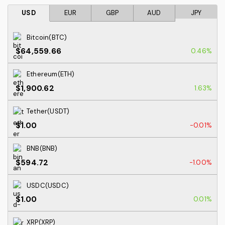
USD
EUR
GBP
AUD
JPY
Bitcoin(BTC)
$64,559.66
0.46%
Ethereum(ETH)
$1,900.62
1.63%
Tether(USDT)
$1.00
-0.01%
BNB(BNB)
$594.72
-1.00%
USDC(USDC)
$1.00
0.01%
XRP(XRP)