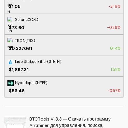
$1.05
-2.19%
Solana(SOL)
$73.60
-0.39%
TRON(TRX)
$0.327061
0.14%
Lido Staked Ether(STETH)
$1,897.31
1.52%
Hyperliquid(HYPE)
$56.46
-0.57%
BTCTools v1.3.3 — Скачать программу
Antminer для управления, поиска,