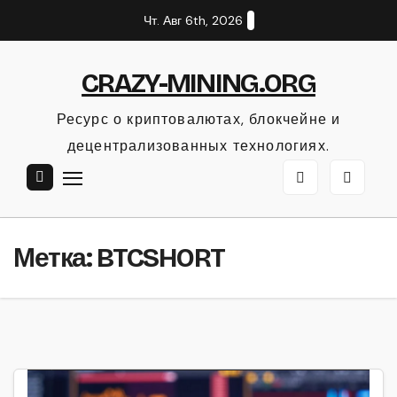
Перейти
Чт. Авг 6th, 2026
к
содержанию
CRAZY-MINING.ORG
Ресурс о криптовалютах, блокчейне и
децентрализованных технологиях.
Метка:
BTCSHORT