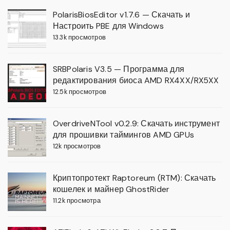
PolarisBiosEditor v1.7.6 — Скачать и
Настроить PBE для Windows
13.3k просмотров
SRBPolaris V3.5 — Программа для
редактирования биоса AMD RX4XX/RX5XX
12.5k просмотров
OverdriveNTool v0.2.9: Скачать инструмент
для прошивки таймингов AMD GPUs
12k просмотров
Криптопротект Raptoreum (RTM): Скачать
кошелек и майнер GhostRider
11.2k просмотра