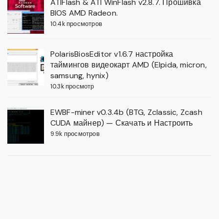
ATIFlash & ATI WinFlash v2.8.7. Прошивка
BIOS AMD Radeon.
10.4k просмотров
PolarisBiosEditor v1.6.7 настройка
таймингов видеокарт AMD (Elpida, micron,
samsung, hynix)
10.3k просмотр
EWBF-miner v0.3.4b (BTG, Zclassic, Zcash
CUDA майнер) — Скачать и Настроить
9.9k просмотров