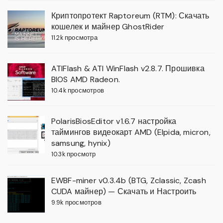
Криптопротект Raptoreum (RTM): Скачать
кошелек и майнер GhostRider
11.2k просмотра
ATIFlash & ATI WinFlash v2.8.7. Прошивка
BIOS AMD Radeon.
10.4k просмотров
PolarisBiosEditor v1.6.7 настройка
таймингов видеокарт AMD (Elpida, micron,
samsung, hynix)
10.3k просмотр
EWBF-miner v0.3.4b (BTG, Zclassic, Zcash
CUDA майнер) — Скачать и Настроить
9.9k просмотров