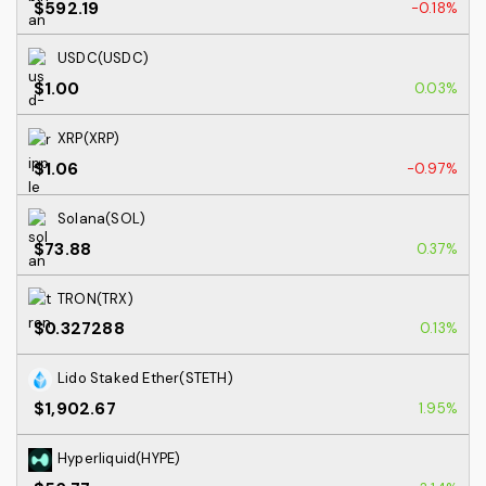
$592.19
-0.18%
USDC(USDC)
$1.00
0.03%
XRP(XRP)
$1.06
-0.97%
Solana(SOL)
$73.88
0.37%
TRON(TRX)
$0.327288
0.13%
Lido Staked Ether(STETH)
$1,902.67
1.95%
Hyperliquid(HYPE)