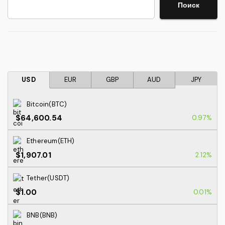
Поиск
Поиск
USD
EUR
GBP
AUD
JPY
Bitcoin(BTC)
$64,600.54
0.97%
Ethereum(ETH)
$1,907.01
2.12%
Tether(USDT)
$1.00
0.01%
BNB(BNB)