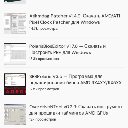
Atikmdag Patcher v1.4.9: Скачать AMD/ATI
Pixel Clock Patcher для Windows
14.7k просмотра
PolarisBiosEditor v1.7.6 — Скачать и
Настроить PBE для Windows
13.3k просмотров
SRBPolaris V3.5 — Программа для
редактирования биоса AMD RX4XX/RX5XX
12.5k просмотров
OverdriveNTool v0.2.9: Скачать инструмент
для прошивки таймингов AMD GPUs
12k просмотров