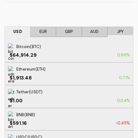
USD
EUR
GBP
AUD
JPY
Bitcoin(BTC)
$64,914.29
0.96%
Ethereum(ETH)
$1,913.48
0.71%
Tether(USDT)
$1.00
0.04%
BNB(BNB)
$591.16
-0.45%
USDC(USDC)