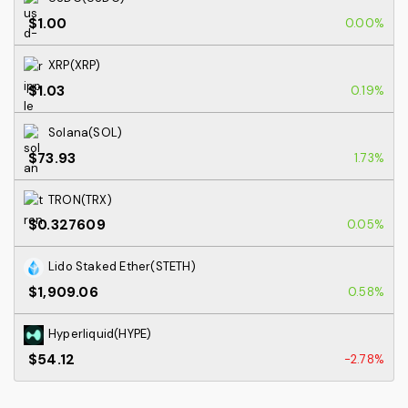
$1.00
0.00%
XRP(XRP)
$1.03
0.19%
Solana(SOL)
$73.93
1.73%
TRON(TRX)
$0.327609
0.05%
Lido Staked Ether(STETH)
$1,909.06
0.58%
Hyperliquid(HYPE)
$54.12
-2.78%