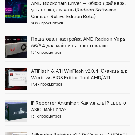
AMD Blockchain Driver — обзор драйвера,
установка, скачать (Radeon Software
Crimson ReLive Edition Beta)
20.2k просмотров
Пошаговая настройка AMD Radeon Vega
56/64 для майнинга криптовалют
19.1k просмотров
ATIFlash & ATI WinFlash v2.8.4: Скачать для
Windows BIOS Editor Tool AMD/ATI
17.4k просмотров
IP Reporter Antminer: Как узнать IP своего
ASIC-майнера?
15.1k просмотров
Atikmdag Patcher v1.4.9: Скачать AMD/ATI