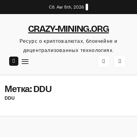
Перейти
Сб. Авг 8th, 2026
к
содержанию
CRAZY-MINING.ORG
Ресурс о криптовалютах, блокчейне и
децентрализованных технологиях.
Метка:
DDU
DDU