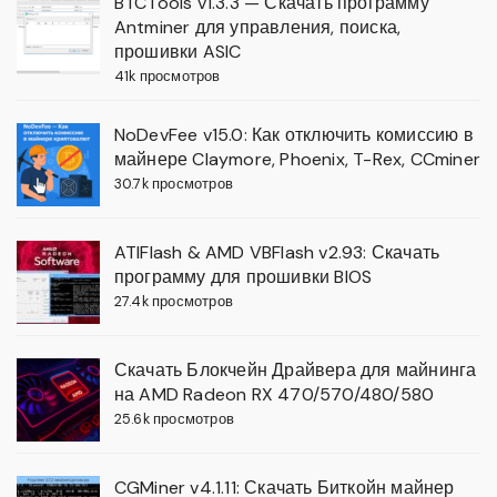
BTCTools v1.3.3 — Скачать программу
Antminer для управления, поиска,
прошивки ASIC
41k просмотров
NoDevFee v15.0: Как отключить комиссию в
майнере Claymore, Phoenix, T-Rex, CCminer
30.7k просмотров
ATIFlash & AMD VBFlash v2.93: Скачать
программу для прошивки BIOS
27.4k просмотров
Скачать Блокчейн Драйвера для майнинга
на AMD Radeon RX 470/570/480/580
25.6k просмотров
CGMiner v4.1.11: Скачать Биткойн майнер