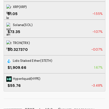
XRP(XRP)
$1.05
-1.55%
Solana(SOL)
$73.35
-1.07%
TRON(TRX)
$0.327370
-0.07%
Lido Staked Ether(STETH)
$1,909.66
1.67%
Hyperliquid(HYPE)
$55.76
-3.48%