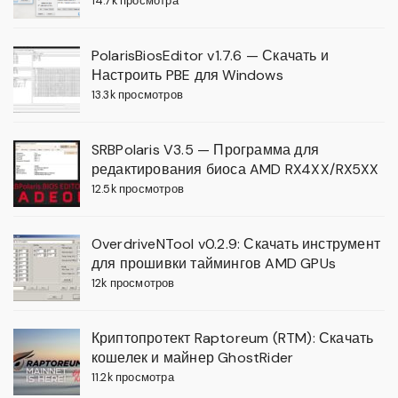
14.7k просмотра
PolarisBiosEditor v1.7.6 — Скачать и
Настроить PBE для Windows
13.3k просмотров
SRBPolaris V3.5 — Программа для
редактирования биоса AMD RX4XX/RX5XX
12.5k просмотров
OverdriveNTool v0.2.9: Скачать инструмент
для прошивки таймингов AMD GPUs
12k просмотров
Криптопротект Raptoreum (RTM): Скачать
кошелек и майнер GhostRider
11.2k просмотра