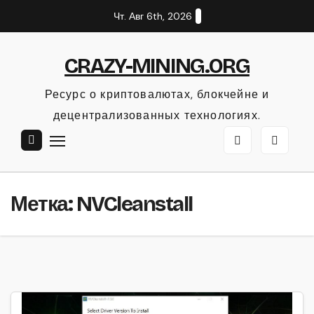
Перейти
Чт. Авг 6th, 2026
к
содержанию
CRAZY-MINING.ORG
Ресурс о криптовалютах, блокчейне и
децентрализованных технологиях.
Метка:
NVCleanstall