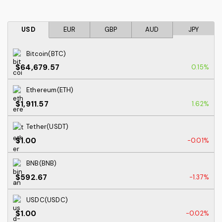
USD
EUR
GBP
AUD
JPY
Bitcoin(BTC)
$64,679.57
0.15%
Ethereum(ETH)
$1,911.57
1.62%
Tether(USDT)
$1.00
-0.01%
BNB(BNB)
$592.67
-1.37%
USDC(USDC)
$1.00
-0.02%