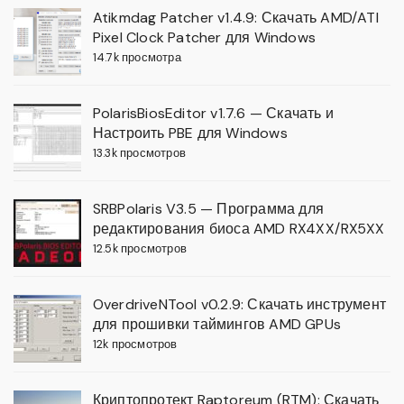
Atikmdag Patcher v1.4.9: Скачать AMD/ATI
Pixel Clock Patcher для Windows
14.7k просмотра
PolarisBiosEditor v1.7.6 — Скачать и
Настроить PBE для Windows
13.3k просмотров
SRBPolaris V3.5 — Программа для
редактирования биоса AMD RX4XX/RX5XX
12.5k просмотров
OverdriveNTool v0.2.9: Скачать инструмент
для прошивки таймингов AMD GPUs
12k просмотров
Криптопротект Raptoreum (RTM): Скачать