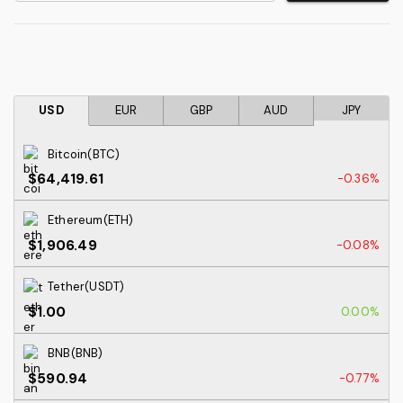
USD
EUR
GBP
AUD
JPY
Bitcoin(BTC)
$64,419.61
-0.36%
Ethereum(ETH)
$1,906.49
-0.08%
Tether(USDT)
$1.00
0.00%
BNB(BNB)
$590.94
-0.77%