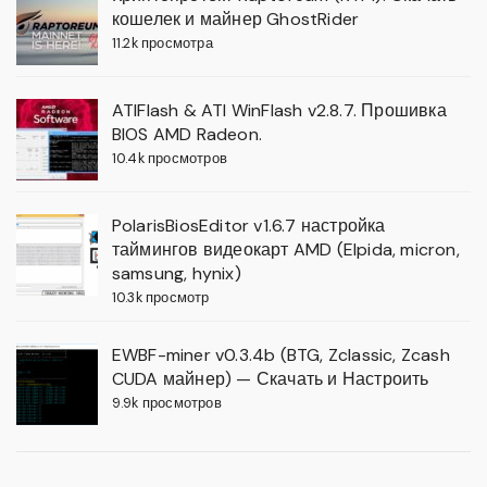
кошелек и майнер GhostRider
11.2k просмотра
ATIFlash & ATI WinFlash v2.8.7. Прошивка
BIOS AMD Radeon.
10.4k просмотров
PolarisBiosEditor v1.6.7 настройка
таймингов видеокарт AMD (Elpida, micron,
samsung, hynix)
10.3k просмотр
EWBF-miner v0.3.4b (BTG, Zclassic, Zcash
CUDA майнер) — Скачать и Настроить
9.9k просмотров