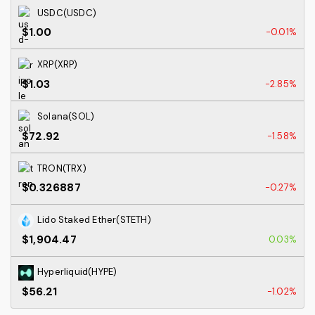
USDC(USDC)
$1.00
-0.01%
XRP(XRP)
$1.03
-2.85%
Solana(SOL)
$72.92
-1.58%
TRON(TRX)
$0.326887
-0.27%
Lido Staked Ether(STETH)
$1,904.47
0.03%
Hyperliquid(HYPE)
$56.21
-1.02%