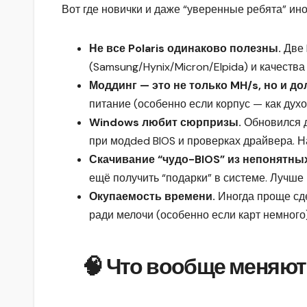
Вот где новички и даже “уверенные ребята” ин
Не все Polaris одинаково полезны.
Две 
(Samsung/Hynix/Micron/Elpida) и качества ч
Моддинг — это не только MH/s, но и д
питание (особенно если корпус — как духо
Windows любит сюрпризы.
Обновился д
при модded BIOS и проверках драйвера. Н
Скачивание “чудо-BIOS” из непонятных
ещё получить “подарки” в системе. Лучше 
Окупаемость времени.
Иногда проще сде
ради мелочи (особенно если карт немного)
🧠 Что вообще меняют в