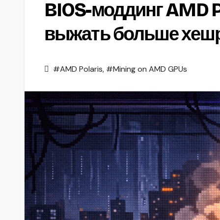
BIOS-моддинг AMD Po
выжать больше хеш
#AMD Polaris
,
#Mining on AMD GPUs