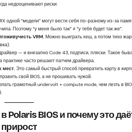
огда недооценивают риски:
RX одной “модели” могут вести себя по-разному из-за памя
ипа. Поэтому “у меня было так” ≠ “у тебя будет так же”.
олгоживучесть VRM.
Можно выиграть хеш, а потом тихо жар
вка).
райвер — и внезапно Code 43, подписи, пляски. Такое быв
а практике часто решают патчем драйвера.
 мест.
Это самый быстрый способ превратить карту в кирп
править свой BIOS, а не прошивать чужой.
лать грамотный undervolt + compute mode, чем лезть в BI
.
 Polaris BIOS и почему это даё
прирост