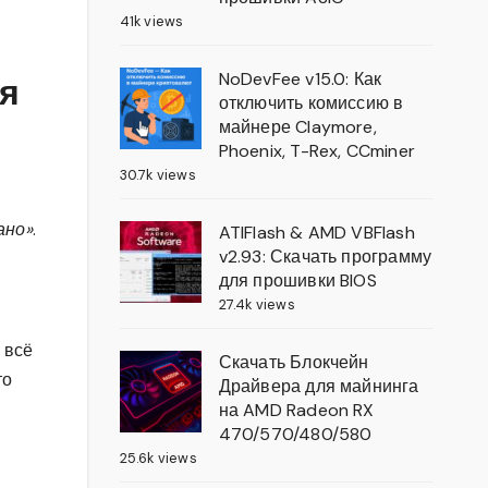
41k views
NoDevFee v15.0: Как
ля
отключить комиссию в
майнере Claymore,
Phoenix, T-Rex, CCminer
30.7k views
ано»
.
ATIFlash & AMD VBFlash
v2.93: Скачать программу
для прошивки BIOS
27.4k views
 всё
Скачать Блокчейн
то
Драйвера для майнинга
на AMD Radeon RX
470/570/480/580
25.6k views