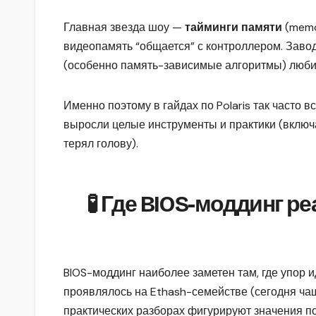
Главная звезда шоу —
тайминги памяти
(memor
видеопамять “общается” с контроллером. Заво
(особенно память-зависимые алгоритмы) любит,
Именно поэтому в гайдах по Polaris так часто 
выросли целые инструменты и практики (включа
терял голову).
🧪 Где BIOS-моддинг ре
BIOS-моддинг наиболее заметен там, где упор и
проявлялось на Ethash-семействе (сегодня ча
практических разборах фигурируют значения п