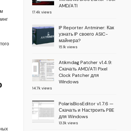
AMD/ATI
ым
17.4k views
нинг
IP Reporter Antminer: Как
узнать IP своего ASIC-
майнера?
того
15.1k views
Atikmdag Patcher v1.4.9:
Скачать AMD/ATI Pixel
Clock Patcher для
Windows
о
14.7k views
PolarisBiosEditor v1.7.6 —
Скачать и Настроить PBE
для Windows
13.3k views
ьных