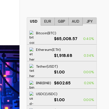
USD
EUR
GBP
AUD
JPY
Bitcoin(BTC)
$65,008.57
0.40%
Ethereum(ETH)
$1,918.68
0.34%
Tether(USDT)
$1.00
0.00%
$602.65
BNB(BNB)
0.26%
USDC(USDC)
$1.00
0.00%