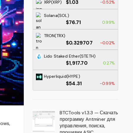
$1.03
XRP(XRP)
-0.52%
Solana(SOL)
$76.71
0.99%
TRON(TRX)
$0.329707
-0.02%
Lido Staked Ether(STETH)
$1,917.70
0.27%
Hyperliquid(HYPE)
$54.31
-0.99%
BTCTools v1.3.3 — Скачать
программу Antminer для
dows,
управления, поиска,
прошивки ASIC