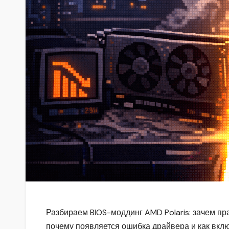
Разбираем BIOS-моддинг AMD Polaris: зачем пр
почему появляется ошибка драйвера и как вклю