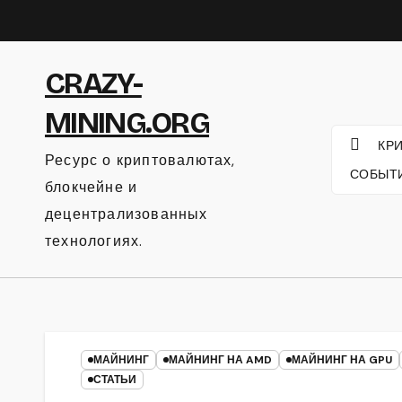
Перейти
к
содержанию
CRAZY-
MINING.ORG
КР
Ресурс о криптовалютах,
СОБЫТ
блокчейне и
децентрализованных
технологиях.
МАЙНИНГ
МАЙНИНГ НА AMD
МАЙНИНГ НА GPU
СТАТЬИ