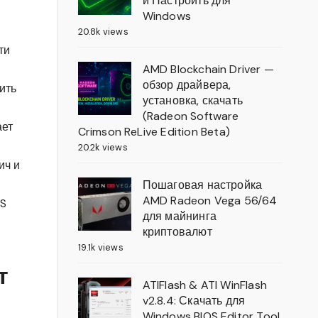
и Настроить для
Windows
20.8k views
ти
AMD Blockchain Driver —
обзор драйвера,
ить
установка, скачать
(Radeon Software
ает
Crimson ReLive Edition Beta)
20.2k views
ич и
Пошаговая настройка
AMD Radeon Vega 56/64
OS
для майнинга
криптовалют
19.1k views
т
ATIFlash & ATI WinFlash
v2.8.4: Скачать для
Windows BIOS Editor Tool