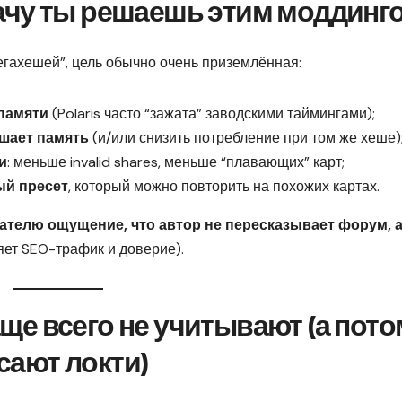
ачу ты решаешь этим моддинг
егахешей”, цель обычно очень приземлённая:
памяти
(Polaris часто “зажата” заводскими таймингами);
ешает память
(и/или снизить потребление при том же хеше)
и
: меньше invalid shares, меньше “плавающих” карт;
ый пресет
, который можно повторить на похожих картах.
тателю ощущение, что автор не пересказывает форум, 
яет SEO-трафик и доверие).
аще всего не учитывают (а пото
сают локти)