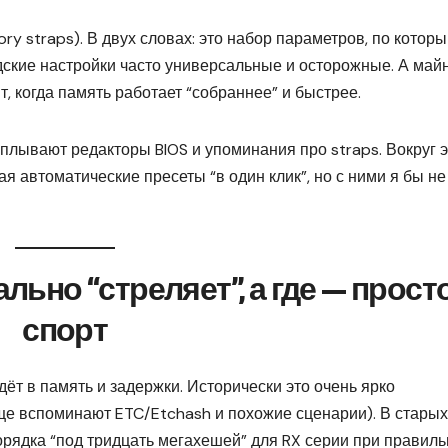
y straps). В двух словах: это набор параметров, по котор
дские настройки часто универсальные и осторожные. А май
 когда память работает “собраннее” и быстрее.
всплывают редакторы BIOS и упоминания про straps. Вокруг э
я автоматические пресеты “в один клик”, но с ними я бы не
ально “стреляет”, а где — прост
спорт
дёт в память и задержки. Исторически это очень ярко
ще вспоминают ETC/Etchash и похожие сценарии). В старых
орядка “под тридцать мегахешей” для RX серии при правил