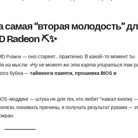
та самая “вторая молодость” д
 Radeon ⛏️✨
MD Polaris — оно стареет… практично. В какой-то момент ты
бя на мысли:
«Ну не может же эта карта упираться так р
ского бубна —
тайминги памяти, прошивка BIOS и
IOS-моддинг — штука не для тех, кто любит “нажал кнопку —
железо, понимать причины, и получать результат руками — э
экран.