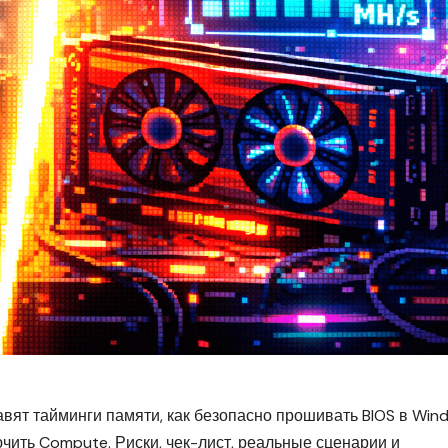
авят тайминги памяти, как безопасно прошивать BIOS в Win
чить Compute. Риски, чек-лист, реальные сценарии и