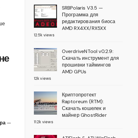
.
SRBPolaris V3.5 —
Программа для
редактирования биоса
ьше
AMD RX4XX/RX5XX
12.5k views
OverdriveNTool v0.2.9:
не
Скачать инструмент для
прошивки таймингов
AMD GPUs
12k views
Криптопротект
Raptoreum (RTM):
Скачать кошелек и
майнер GhostRider
11.2k views
ра
—