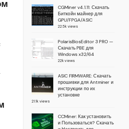
ом
CGMiner v4.1.11: Скачать
Биткойн майнер для
GPU/FPGA/ASIC
22.5k views
PolarisBiosEditor 3 PRO —
;
Скачать PBE для
Windows x32/64
22k views
а
ASIC FIRMWARE: Скачать
прошивки для Antminer и
инструкции по их
установке
21.1k views
м
CCMiner: Как установить
и Пользоваться? Скачать