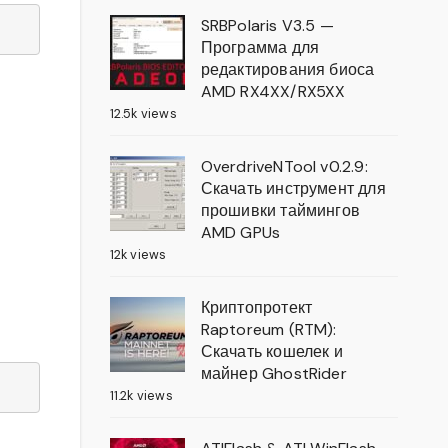
SRBPolaris V3.5 —
Программа для
редактирования биоса
AMD RX4XX/RX5XX
12.5k views
OverdriveNTool v0.2.9:
Скачать инструмент для
прошивки таймингов
AMD GPUs
12k views
Криптопротект
Raptoreum (RTM):
Скачать кошелек и
майнер GhostRider
11.2k views