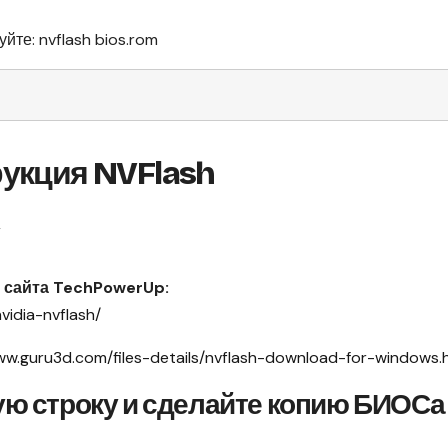
йте: nvflash bios.rom
укция NVFlash
 сайта TechPowerUp:
idia-nvflash/
ww.guru3d.com/files-details/nvflash-download-for-windows.
ую строку и сделайте копию БИОСа