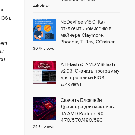
41k views
ия
IOS в
NoDevFee v15.0: Как
отключить комиссию в
майнере Claymore,
Phoenix, T-Rex, CCminer
жет
30.7k views
вы
ой
ATIFlash & AMD VBFlash
v2.93: Скачать программу
для прошивки BIOS
27.4k views
Скачать Блокчейн
Драйвера для майнинга
на AMD Radeon RX
470/570/480/580
25.6k views