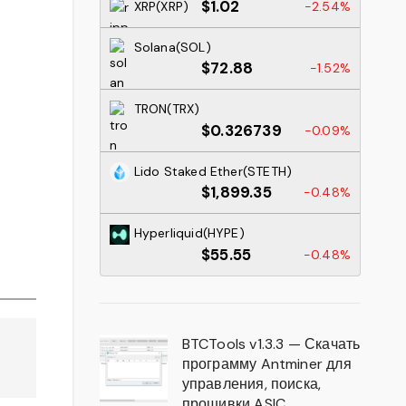
$1.02
XRP(XRP)
-2.54%
Solana(SOL)
$72.88
-1.52%
TRON(TRX)
$0.326739
-0.09%
Lido Staked Ether(STETH)
$1,899.35
-0.48%
Hyperliquid(HYPE)
$55.55
-0.48%
BTCTools v1.3.3 — Скачать
программу Antminer для
управления, поиска,
прошивки ASIC