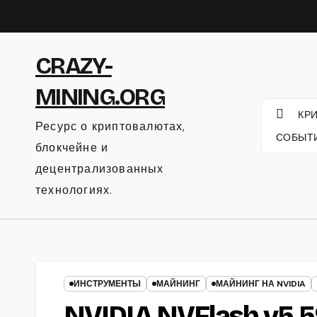
Перейти
к
содержанию
CRAZY-
MINING.ORG
КР
Ресурс о криптовалютах,
СОБЫТ
блокчейне и
децентрализованных
технологиях.
ИНСТРУМЕНТЫ
МАЙНИНГ
МАЙНИНГ НА NVIDIA
NVIDIA NVFlash v5.5