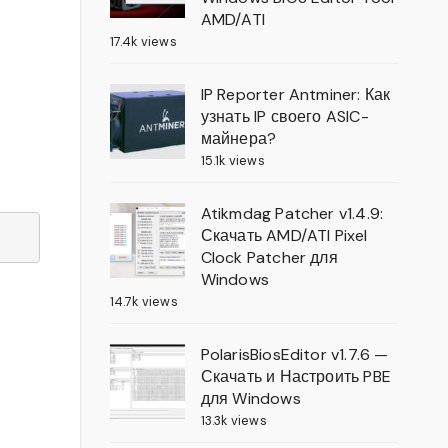
AMD/ATI
17.4k views
IP Reporter Antminer: Как
узнать IP своего ASIC-
майнера?
15.1k views
Atikmdag Patcher v1.4.9:
Скачать AMD/ATI Pixel
Clock Patcher для
Windows
14.7k views
PolarisBiosEditor v1.7.6 —
Скачать и Настроить PBE
для Windows
13.3k views