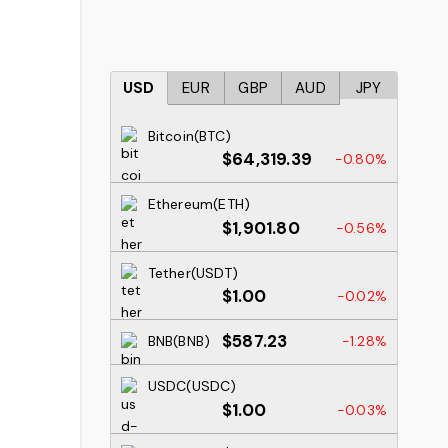
USD
EUR
GBP
AUD
JPY
Bitcoin(BTC)
$64,319.39
-0.80%
Ethereum(ETH)
$1,901.80
-0.56%
Tether(USDT)
$1.00
-0.02%
$587.23
BNB(BNB)
-1.28%
USDC(USDC)
$1.00
-0.03%