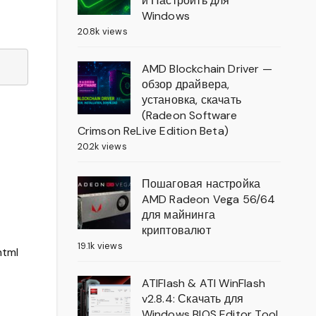
и Настроить для
Windows
20.8k views
AMD Blockchain Driver —
обзор драйвера,
установка, скачать
(Radeon Software
Crimson ReLive Edition Beta)
20.2k views
Пошаговая настройка
AMD Radeon Vega 56/64
для майнинга
криптовалют
19.1k views
html
ATIFlash & ATI WinFlash
v2.8.4: Скачать для
Windows BIOS Editor Tool