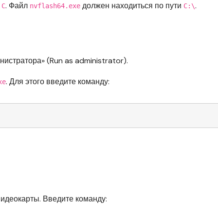
а
. Файл
должен находиться по пути
.
C
nvflash64.exe
C:\
истратора» (Run as administrator).
. Для этого введите команду:
xe
видеокарты. Введите команду: