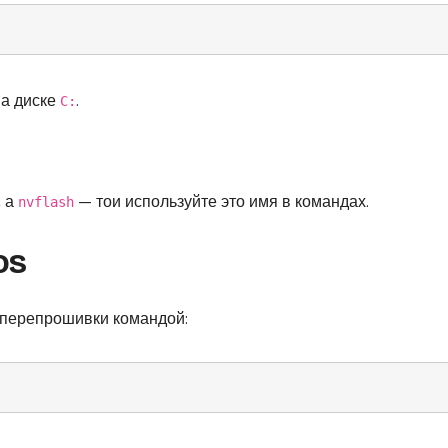
на диске
.
C:
, а
— тои используйте это имя в командах.
nvflash
OS
т перепрошивки командой: