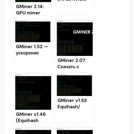
miner
GMiner 2.14:
Equihash/Cuck
GPU miner
ooCycle/Ethas
Equihash/Cuck
h/Eaglesong)
ooCycle/Ethas
h/ProgPoW/KA
WPOW
GMiner 1.52 —
ускорение
Equihash 192,7
GMiner 2.07:
и 144,5 для
Скачать с
RTX (скачать)
повышением
производитель
ности для
Cuckatoo32
GMiner v1.53
Equihash/
CuckooCycle
GMiner v1.46
— Скачать для
(Equihash
Windows/Linux
125,4 and
Performance