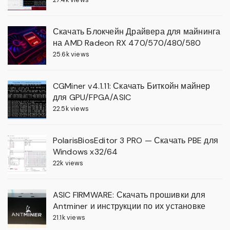
Скачать Блокчейн Драйвера для майнинга
на AMD Radeon RX 470/570/480/580
25.6k views
CGMiner v4.1.11: Скачать Биткойн майнер
для GPU/FPGA/ASIC
22.5k views
PolarisBiosEditor 3 PRO — Скачать PBE для
Windows x32/64
22k views
ASIC FIRMWARE: Скачать прошивки для
Antminer и инструкции по их установке
21.1k views