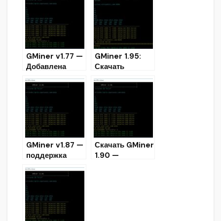
Boost)
GMiner v1.77 —
GMiner 1.95:
Добавлена
Скачать
поддержка API
AMD/Nvidia
для двойного
GPU miner для
майнинга
Windows &
(Скачать)
Linux
GMiner v1.87 —
Скачать GMiner
поддержка
1.90 —
алгоритма
Добавлен
blake2s для
CryptoNightBB
AMD (Скачать)
C для Nvidia