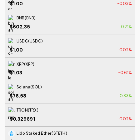
$1.00
-0.03%
BNB(BNB)
$602.35
0.21%
USDC(USDC)
$1.00
-0.02%
XRP(XRP)
$1.03
-0.61%
Solana(SOL)
$76.58
0.83%
TRON(TRX)
$0.329691
-0.02%
Lido Staked Ether(STETH)