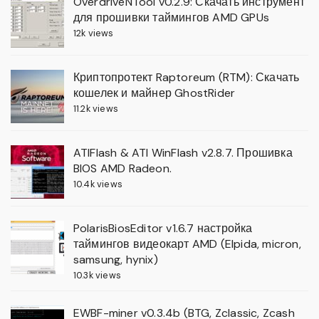
OverdriveNTool v0.2.9: Скачать инструмент
для прошивки таймингов AMD GPUs
12k views
Криптопротект Raptoreum (RTM): Скачать
кошелек и майнер GhostRider
11.2k views
ATIFlash & ATI WinFlash v2.8.7. Прошивка
BIOS AMD Radeon.
10.4k views
PolarisBiosEditor v1.6.7 настройка
таймингов видеокарт AMD (Elpida, micron,
samsung, hynix)
10.3k views
EWBF-miner v0.3.4b (BTG, Zclassic, Zcash