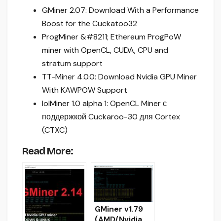
GMiner 2.07: Download With a Performance
Boost for the Cuckatoo32
ProgMiner &#8211; Ethereum ProgPoW
miner with OpenCL, CUDA, CPU and
stratum support
TT-Miner 4.0.0: Download Nvidia GPU Miner
With KAWPOW Support
lolMiner 1.0 alpha 1: OpenCL Miner с
поддержкой Cuckaroo-30 для Cortex
(CTXC)
Read More:
GMiner v1.79
(AMD/Nvidia