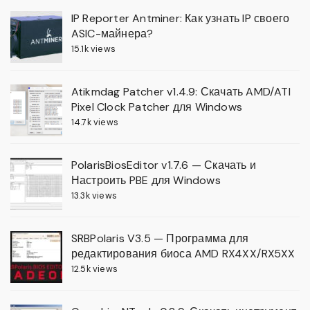
IP Reporter Antminer: Как узнать IP своего
ASIC-майнера?
15.1k views
Atikmdag Patcher v1.4.9: Скачать AMD/ATI
Pixel Clock Patcher для Windows
14.7k views
PolarisBiosEditor v1.7.6 — Скачать и
Настроить PBE для Windows
13.3k views
SRBPolaris V3.5 — Программа для
редактирования биоса AMD RX4XX/RX5XX
12.5k views