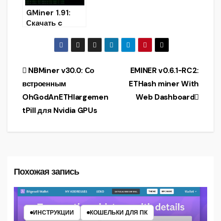
GMiner 1.91:
Скачать c
улучшением
CryptoNightBB
C
Навигация
NBMiner v30.0: Со
EMINER v0.6.1-RC2:
встроенным
ETHash miner With
по
OhGodAnETHlargemen
Web Dashboard
записям
tPill для Nvidia GPUs
Похожая запись
ИНСТРУКЦИИ
КОШЕЛЬКИ ДЛЯ ПК