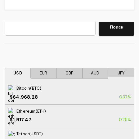
Поиск
Поиск
USD
EUR
GBP
AUD
JPY
Bitcoin(BTC)
$64,968.28
0.37%
Ethereum(ETH)
$1,917.47
0.25%
Tether(USDT)