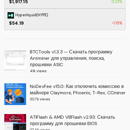
$1,917.15
0.23%
Hyperliquid(HYPE)
$54.19
-1.15%
BTCTools v1.3.3 — Скачать программу
Antminer для управления, поиска,
прошивки ASIC
41k views
NoDevFee v15.0: Как отключить комиссию в
майнере Claymore, Phoenix, T-Rex, CCminer
30.7k views
ATIFlash & AMD VBFlash v2.93: Скачать
программу для прошивки BIOS
27.4k views