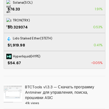
Solana(SOL)
$76.33
1.91%
TRON(TRX)
$0.329374
0.53%
Lido Staked Ether(STETH)
$1,919.98
0.41%
Hyperliquid(HYPE)
$54.67
-0.05%
BTCTools v1.3.3 — Скачать программу
Antminer для управления, поиска,
прошивки ASIC
41k views