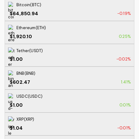
Bitcoin(BTC)
$64,850.94
-0.19%
Ethereum(ETH)
$1,920.10
0.25%
Tether(USDT)
$1.00
-0.02%
BNB(BNB)
$602.47
1.41%
USDC(USDC)
$1.00
0.01%
XRP(XRP)
$1.04
-0.01%