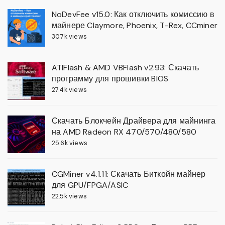
NoDevFee v15.0: Как отключить комиссию в
майнере Claymore, Phoenix, T-Rex, CCminer
30.7k views
ATIFlash & AMD VBFlash v2.93: Скачать
программу для прошивки BIOS
27.4k views
Скачать Блокчейн Драйвера для майнинга
на AMD Radeon RX 470/570/480/580
25.6k views
CGMiner v4.1.11: Скачать Биткойн майнер
для GPU/FPGA/ASIC
22.5k views