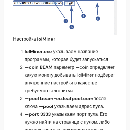
Настройка
lolMiner
lolMiner.exe
указываем название
программы, которая будет запускаться
—coin BEAM
параметр —coin определяет
какую монету добывать. lolMiner подберет
внутренние настройки в качестве
требуемого алгоритма.
—pool beam-eu.leafpool.com
после
ключа
—pool
указываем адрес пула.
—port 3333
указываем порт пула. Его
нужно найти на странице с пулом, либо
воспользоваться примером готовых