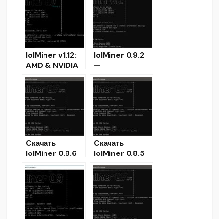
Настроить для
Windows/Linux
Windows
lolMiner v1.12:
lolMiner 0.9.2
AMD & NVIDIA
—
Miner (Скачать
Значительное
и Настроить)
улучшение
производитель
ности GRIN
Cкачать
Cкачать
lolMiner 0.8.6
lolMiner 0.8.5
для Windows
(Equihash &
(Equihash &
Grin Miner)
Grin Miner
AMD/Nvidia)