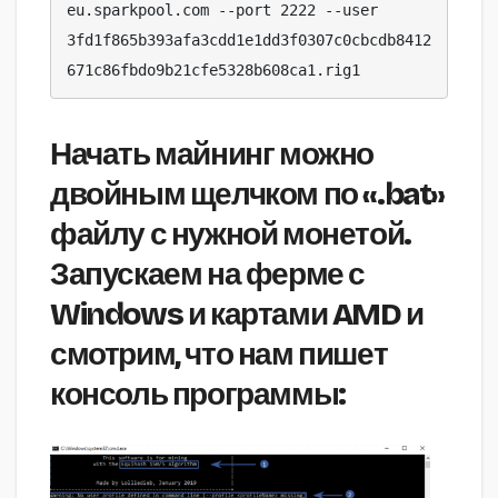
eu.sparkpool.com --port 2222 --user 
3fd1f865b393afa3cdd1e1dd3f0307c0cbcdb8412
671c86fbdo9b21cfe5328b608ca1.rig1 
Начать майнинг можно
двойным щелчком по «.bat»
файлу с нужной монетой.
Запускаем на ферме с
Windows и картами AMD и
смотрим, что нам пишет
консоль программы: