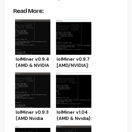
Read More:
lolMiner v0.9.4
lolMiner v0.9.7
(AMD & NVIDIA
[AMD/NVIDIA]:
miner) —
Equihash,
Скачать и
Beam, Grin
Настроить
miner
(Windows/Linu
x)
lolMiner v0.9.3
lolMiner v1.04
(AMD Nvidia
(AMD & Nvidia):
miner) —
Скачать и
Скачать и
настроить для