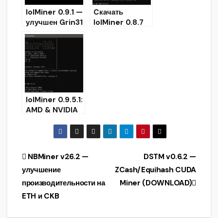
lolMiner 0.9.1 —
Cкачать
улучшен Grin31
lolMiner 0.8.7
на AMD
(Equihash &
(Скачать)
Grin Miner)
lolMiner 0.9.5.1:
AMD & NVIDIA
майнер
Equihash/
Cuckatoo
(Скачать для
Навигация
NBMiner v26.2 —
DSTM v0.6.2 —
Windows/Linux
улучшение
ZCash/Equihash CUDA
)
по
производительности на
Miner (DOWNLOAD)
записям
ETH и CKB