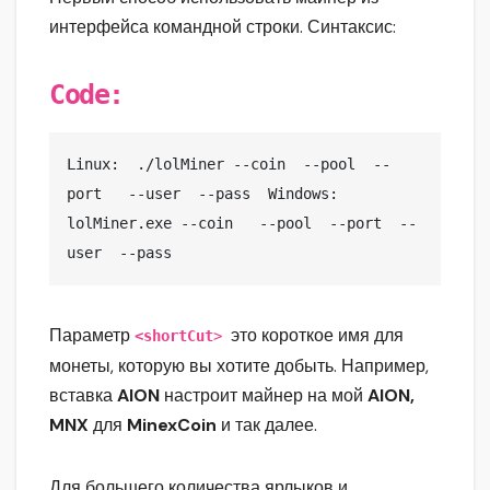
интерфейса командной строки. Синтаксис:
Code:
Linux:  ./lolMiner --coin 
 --pool 
 --
port  
 --user 
 --pass  
Windows: 
lolMiner.exe --coin 
  --pool 
 --port 
 --
user 
 --pass 
Параметр
это короткое имя для
<shortCut
>
монеты, которую вы хотите добыть. Например,
вставка
AION
настроит майнер на мой
AION,
MNX
для
MinexCoin
и так далее.
Для большего количества ярлыков и