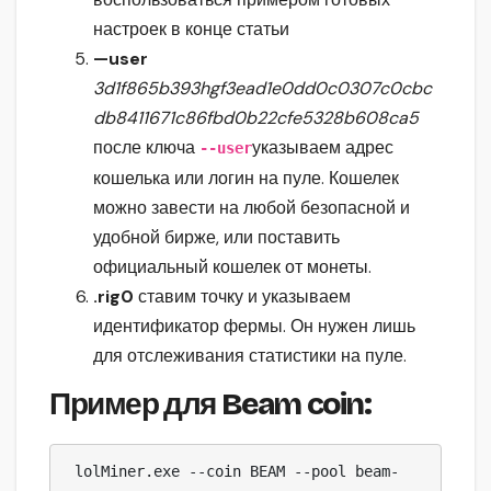
настроек в конце статьи
—user
3d1f865b393hgf3ead1e0dd0c0307c0cbc
db8411671c86fbd0b22cfe5328b608ca5
после ключа
указываем адрес
--user
кошелька или логин на пуле. Кошелек
можно завести на любой безопасной и
удобной бирже, или поставить
официальный кошелек от монеты.
.rig0
ставим точку и указываем
идентификатор фермы. Он нужен лишь
для отслеживания статистики на пуле.
Пример для Beam coin:
 lolMiner.exe --coin BEAM --pool beam-