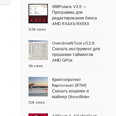
SRBPolaris V3.5 —
Программа для
редактирования биоса
AMD RX4XX/RX5XX
12.5k views
OverdriveNTool v0.2.9:
Скачать инструмент для
прошивки таймингов
AMD GPUs
12k views
Криптопротект
Raptoreum (RTM):
Скачать кошелек и
майнер GhostRider
11.2k views