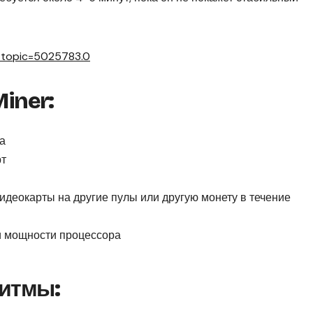
p?topic=5025783.0
Miner
:
а
рт
деокарты на другие пулы или другую монету в течение
и мощности процессора
итмы: