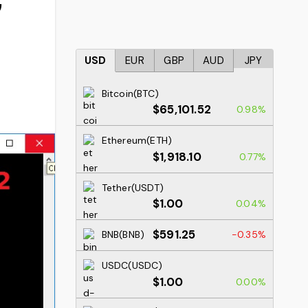
USD
EUR
GBP
AUD
JPY
Bitcoin(BTC)
$65,101.52
0.98%
Ethereum(ETH)
$1,918.10
0.77%
Tether(USDT)
$1.00
0.04%
$591.25
BNB(BNB)
-0.35%
USDC(USDC)
$1.00
0.00%