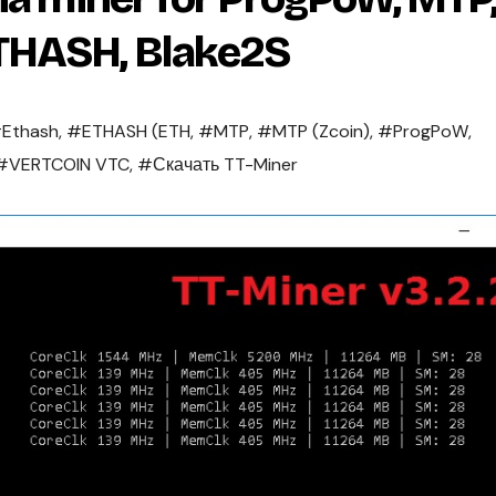
THASH, Blake2S
Ethash
,
#ETHASH (ETH
,
#MTP
,
#MTP (Zcoin)
,
#ProgPoW
,
#VERTCOIN VTC
,
#Скачать TT-Miner