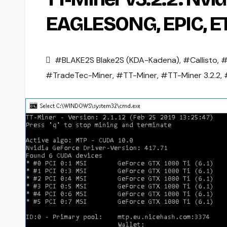
EAGLESONG, EPIC, E
#BLAKE2S Blake2S (KDA-Kadena)
,
#Callisto
,
#
#TradeTec-Miner
,
#TT-Miner
,
#TT-Miner 3.2.2
,