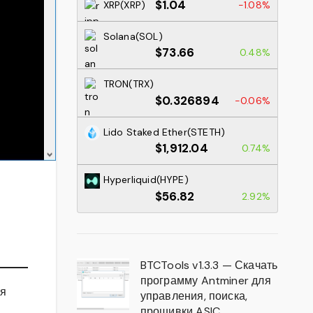
$1.04
XRP(XRP)
-1.08%
Solana(SOL)
$73.66
0.48%
TRON(TRX)
$0.326894
-0.06%
Lido Staked Ether(STETH)
$1,912.04
0.74%
Hyperliquid(HYPE)
$56.82
2.92%
BTCTools v1.3.3 — Скачать
программу Antminer для
ся
управления, поиска,
прошивки ASIC