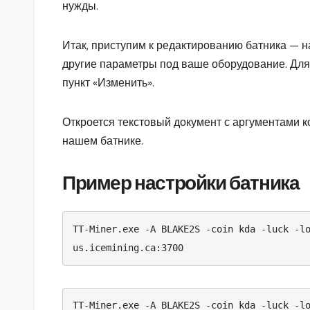
нужды.
Итак, приступим к редактированию батника — 
другие параметры под ваше оборудование. Для
пункт «Изменить».
Откроется текстовый документ с аргументами к
нашем батнике.
Пример настройки батник
а
TT-Miner.exe -A BLAKE2S -coin kda -luck -l
us.icemining.ca:3700
TT-Miner.exe -A BLAKE2S -coin kda -luck -l