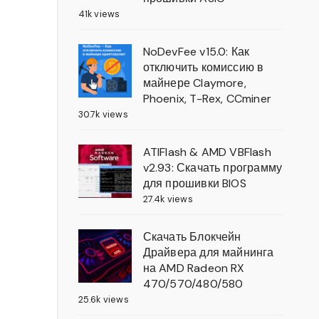
41k views
NoDevFee v15.0: Как
отключить комиссию в
майнере Claymore,
Phoenix, T-Rex, CCminer
30.7k views
ATIFlash & AMD VBFlash
v2.93: Скачать программу
для прошивки BIOS
27.4k views
Скачать Блокчейн
Драйвера для майнинга
на AMD Radeon RX
470/570/480/580
25.6k views