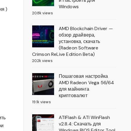
и Настроить для
Windows
ия )
20.8k views
AMD Blockchain Driver —
обзор драйвера,
установка, скачать
(Radeon Software
Crimson ReLive Edition Beta)
20.2k views
Пошаговая настройка
AMD Radeon Vega 56/64
для майнинга
криптовалют
19.1k views
ATIFlash & ATI WinFlash
ить
v2.8.4: Скачать для
ои
Windows BIOS Editor Tool