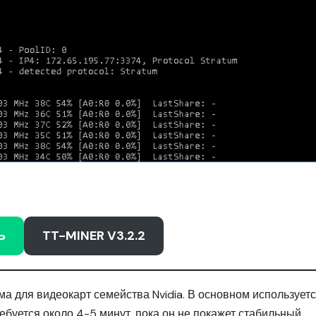
Ь
TT-MINER V3.2.2
а для видеокарт семейства Nvidia. В основном использует
буется около 4-5 минут, пока он не покажет стабильный