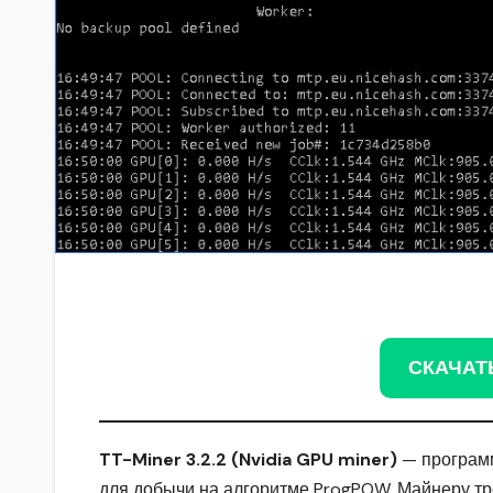
СКАЧАТ
TT-Miner 3.2.2 (Nvidia GPU miner)
— программ
для добычи на алгоритме ProgPOW. Майнеру тре