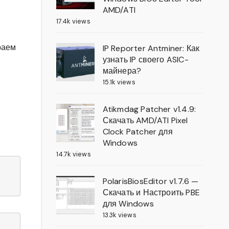
AMD/ATI
17.4k views
раем
IP Reporter Antminer: Как
узнать IP своего ASIC-
майнера?
15.1k views
Atikmdag Patcher v1.4.9:
Скачать AMD/ATI Pixel
Clock Patcher для
Windows
14.7k views
PolarisBiosEditor v1.7.6 —
Скачать и Настроить PBE
для Windows
13.3k views