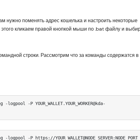
нам нужно поменять адрес кошелька и настроить некоторые
 этого кликаем правой кнопкой мыши по .bat файлу и выби
омандной строки. Рассмотрим что за команды содержатся в
og -logpool -P YOUR_WALLET.YOUR_WORKER@kda-
og -logpool -P https://YOUR_WALLET@NODE_SERVER:NODE_PORT