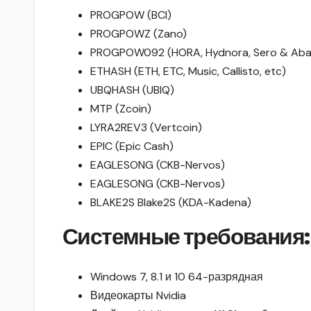
PROGPOW (BCI)
PROGPOWZ (Zano)
PROGPOW092 (HORA, Hydnora, Sero & Aba
ETHASH (ETH, ETC, Music, Callisto, etc)
UBQHASH (UBIQ)
MTP (Zcoin)
LYRA2REV3 (Vertcoin)
EPIC (Epic Cash)
EAGLESONG (CKB-Nervos)
EAGLESONG (CKB-Nervos)
BLAKE2S Blake2S (KDA-Kadena)
Системные требования:
Windows 7, 8.1 и 10 64-разрядная
Видеокарты Nvidia