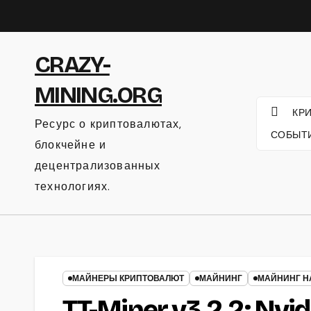
Перейти
к
содержанию
CRAZY-
MINING.ORG
КР
Ресурс о криптовалютах,
СОБЫТ
блокчейне и
децентрализованных
технологиях.
МАЙНЕРЫ КРИПТОВАЛЮТ
МАЙНИНГ
МАЙНИНГ НА
TT-Miner v3.2.2: Nvi