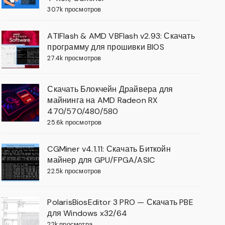
30.7k просмотров
ATIFlash & AMD VBFlash v2.93: Скачать
программу для прошивки BIOS
27.4k просмотров
Скачать Блокчейн Драйвера для
майнинга на AMD Radeon RX
470/570/480/580
25.6k просмотров
CGMiner v4.1.11: Скачать Биткойн
майнер для GPU/FPGA/ASIC
22.5k просмотров
PolarisBiosEditor 3 PRO — Скачать PBE
для Windows x32/64
22k просмотра