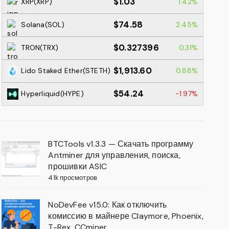
$1.03
XRP(XRP)
1.42%
$74.58
Solana(SOL)
2.45%
$0.327396
TRON(TRX)
0.31%
$1,913.60
Lido Staked Ether(STETH)
0.88%
$54.24
Hyperliquid(HYPE)
-1.97%
BTCTools v1.3.3 — Скачать программу
Antminer для управления, поиска,
прошивки ASIC
41k просмотров
NoDevFee v15.0: Как отключить
комиссию в майнере Claymore, Phoenix,
T-Rex, CCminer