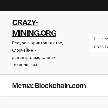
Перейти
к
содержанию
CRAZY-
MINING.ORG
КР
Ресурс о криптовалютах,
СОБЫТ
блокчейне и
децентрализованных
технологиях.
Метка:
Blockchain.com