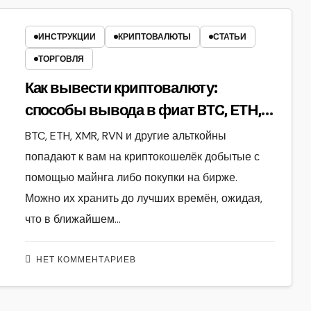
ИНСТРУКЦИИ
КРИПТОВАЛЮТЫ
СТАТЬИ
ТОРГОВЛЯ
Как вывести криптовалюту:
способы вывода в фиат BTC, ETH,
XMR, RVN и другие альткойны
BTC, ETH, XMR, RVN и другие альткойны
попадают к вам на криптокошелёк добытые с
помощью майнга либо покупки на бирже.
Можно их хранить до лучших времён, ожидая,
что в ближайшем…
НЕТ КОММЕНТАРИЕВ