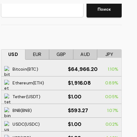
Поиск
Поиск
USD
EUR
GBP
AUD
JPY
$64,966.20
Bitcoin(BTC)
1.10%
$1,916.08
Ethereum(ETH)
0.89%
$1.00
Tether(USDT)
0.05%
$593.27
BNB(BNB)
1.07%
$1.00
USDC(USDC)
0.02%