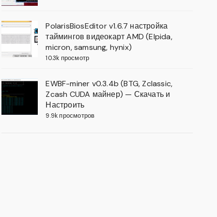
PolarisBiosEditor v1.6.7 настройка
таймингов видеокарт AMD (Elpida,
micron, samsung, hynix)
10.3k просмотр
EWBF-miner v0.3.4b (BTG, Zclassic,
Zcash CUDA майнер) — Скачать и
Настроить
9.9k просмотров