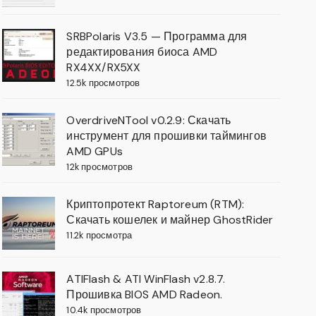
SRBPolaris V3.5 — Программа для
редактирования биоса AMD
RX4XX/RX5XX
12.5k просмотров
OverdriveNTool v0.2.9: Скачать
инструмент для прошивки таймингов
AMD GPUs
12k просмотров
Криптопротект Raptoreum (RTM):
Скачать кошелек и майнер GhostRider
11.2k просмотра
ATIFlash & ATI WinFlash v2.8.7.
Прошивка BIOS AMD Radeon.
10.4k просмотров