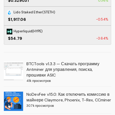
$0.329031
0.36%
Lido Staked Ether(STETH)
$1,917.06
-0.54%
Hyperliquid(HYPE)
$54.79
-3.64%
BTCTools v1.3.3 — Скачать программу
Antminer для управления, поиска,
прошивки ASIC
41k просмотров
NoDevFee v15.0: Как отключить комиссию в
майнере Claymore, Phoenix, T-Rex, CCminer
30.7k просмотров