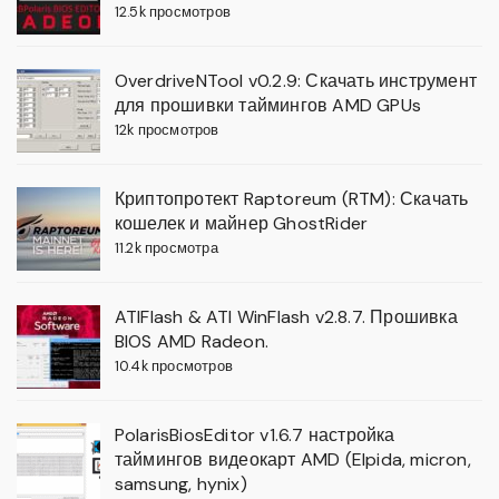
12.5k просмотров
OverdriveNTool v0.2.9: Скачать инструмент
для прошивки таймингов AMD GPUs
12k просмотров
Криптопротект Raptoreum (RTM): Скачать
кошелек и майнер GhostRider
11.2k просмотра
ATIFlash & ATI WinFlash v2.8.7. Прошивка
BIOS AMD Radeon.
10.4k просмотров
PolarisBiosEditor v1.6.7 настройка
таймингов видеокарт AMD (Elpida, micron,
samsung, hynix)