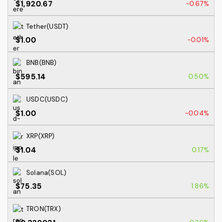
$1,920.67
-0.67%
Tether(USDT)
$1.00
-0.01%
BNB(BNB)
$595.14
0.50%
USDC(USDC)
$1.00
-0.04%
XRP(XRP)
$1.04
0.17%
Solana(SOL)
$75.35
1.86%
TRON(TRX)