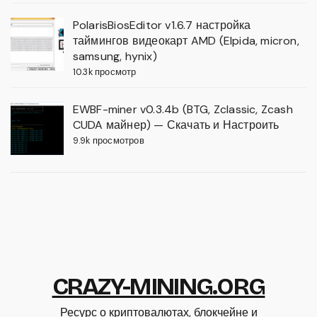
PolarisBiosEditor v1.6.7 настройка
таймингов видеокарт AMD (Elpida, micron,
samsung, hynix)
10.3k просмотр
EWBF-miner v0.3.4b (BTG, Zclassic, Zcash
CUDA майнер) — Скачать и Настроить
9.9k просмотров
CRAZY-MINING.ORG
Ресурс о криптовалютах, блокчейне и