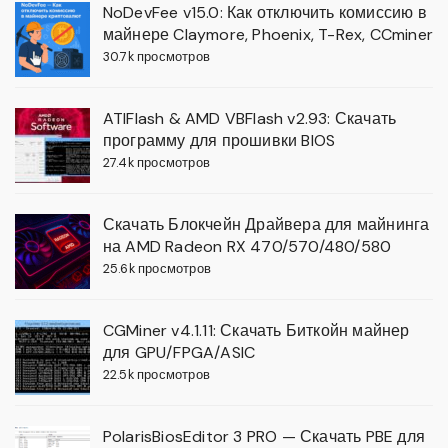
NoDevFee v15.0: Как отключить комиссию в
майнере Claymore, Phoenix, T-Rex, CCminer
30.7k просмотров
ATIFlash & AMD VBFlash v2.93: Скачать
программу для прошивки BIOS
27.4k просмотров
Скачать Блокчейн Драйвера для майнинга
на AMD Radeon RX 470/570/480/580
25.6k просмотров
CGMiner v4.1.11: Скачать Биткойн майнер
для GPU/FPGA/ASIC
22.5k просмотров
PolarisBiosEditor 3 PRO — Скачать PBE для