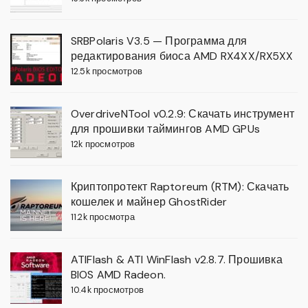
SRBPolaris V3.5 — Программа для
редактирования биоса AMD RX4XX/RX5XX
12.5k просмотров
OverdriveNTool v0.2.9: Скачать инструмент
для прошивки таймингов AMD GPUs
12k просмотров
Криптопротект Raptoreum (RTM): Скачать
кошелек и майнер GhostRider
11.2k просмотра
ATIFlash & ATI WinFlash v2.8.7. Прошивка
BIOS AMD Radeon.
10.4k просмотров