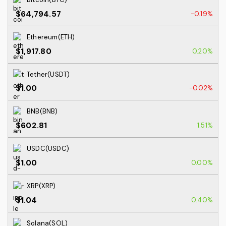
$64,794.57
-0.19%
Ethereum(ETH)
$1,917.80
0.20%
Tether(USDT)
$1.00
-0.02%
BNB(BNB)
$602.81
1.51%
USDC(USDC)
$1.00
0.00%
XRP(XRP)
$1.04
0.40%
Solana(SOL)