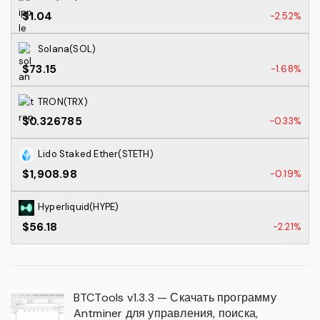
$1.04
-2.52%
Solana(SOL)
$73.15
-1.68%
TRON(TRX)
$0.326785
-0.33%
Lido Staked Ether(STETH)
$1,908.98
-0.19%
Hyperliquid(HYPE)
$56.18
-2.21%
BTCTools v1.3.3 — Скачать программу
Antminer для управления, поиска,