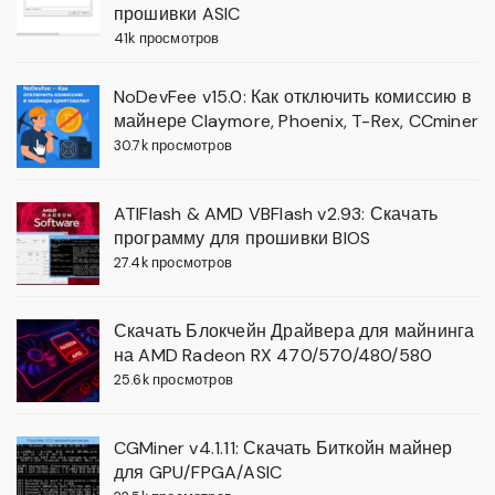
прошивки ASIC
41k просмотров
NoDevFee v15.0: Как отключить комиссию в
майнере Claymore, Phoenix, T-Rex, CCminer
30.7k просмотров
ATIFlash & AMD VBFlash v2.93: Скачать
программу для прошивки BIOS
27.4k просмотров
Скачать Блокчейн Драйвера для майнинга
на AMD Radeon RX 470/570/480/580
25.6k просмотров
CGMiner v4.1.11: Скачать Биткойн майнер
для GPU/FPGA/ASIC