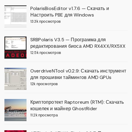
PolarisBiosEditor v1.7.6 — Скачать и
Настроить PBE для Windows
13.3k просмотров
SRBPolaris V3.5 — Программа для
редактирования биоса AMD RX4XX/RX5XX
12.5k просмотров
OverdriveNTool v0.2.9: Скачать инструмент
для прошивки таймингов AMD GPUs
12k просмотров
Криптопротект Raptoreum (RTM): Скачать
кошелек и майнер GhostRider
11.2k просмотра