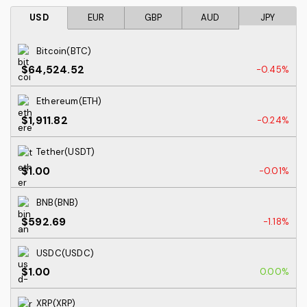
USD
EUR
GBP
AUD
JPY
Bitcoin(BTC)
$64,524.52
-0.45%
Ethereum(ETH)
$1,911.82
-0.24%
Tether(USDT)
$1.00
-0.01%
BNB(BNB)
$592.69
-1.18%
USDC(USDC)
$1.00
0.00%
XRP(XRP)