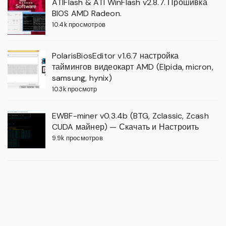
ATIFlash & ATI WinFlash v2.8.7. Прошивка
BIOS AMD Radeon.
10.4k просмотров
PolarisBiosEditor v1.6.7 настройка
таймингов видеокарт AMD (Elpida, micron,
samsung, hynix)
10.3k просмотр
EWBF-miner v0.3.4b (BTG, Zclassic, Zcash
CUDA майнер) — Скачать и Настроить
9.9k просмотров