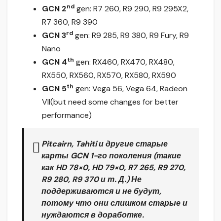
nd
GCN 2
gen: R7 260, R9 290, R9 295X2,
R7 360, R9 390
rd
GCN 3
gen: R9 285, R9 380, R9 Fury, R9
Nano
th
GCN 4
gen: RX460, RX470, RX480,
RX550, RX560, RX570, RX580, RX590
th
GCN 5
gen: Vega 56, Vega 64, Radeon
VII(but need some changes for better
performance)
Pitcairn, Tahiti
и другие старые
карты
GCN 1-го
поколения (такие
как HD 78×0, HD 79×0, R7 265, R9 270,
R9 280, R9 370 и т. Д.) Не
поддерживаются и не будут,
потому что они слишком старые и
нуждаются в доработке.