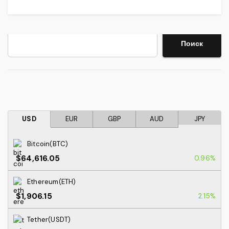
Поиск
Поиск
USD
EUR
GBP
AUD
JPY
Bitcoin(BTC)
$64,616.05
0.96%
Ethereum(ETH)
$1,906.15
2.15%
Tether(USDT)