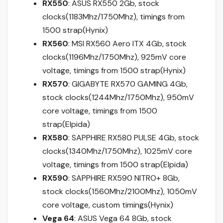
RX550
: ASUS RX550 2Gb, stock
clocks(1183Mhz/1750Mhz), timings from
1500 strap(Hynix)
RX560
: MSI RX560 Aero ITX 4Gb, stock
clocks(1196Mhz/1750Mhz), 925mV core
voltage, timings from 1500 strap(Hynix)
RX570
: GIGABYTE RX570 GAMING 4Gb,
stock clocks(1244Mhz/1750Mhz), 950mV
core voltage, timings from 1500
strap(Elpida)
RX580
: SAPPHIRE RX580 PULSE 4Gb, stock
clocks(1340Mhz/1750Mhz), 1025mV core
voltage, timings from 1500 strap(Elpida)
RX590
: SAPPHIRE RX590 NITRO+ 8Gb,
stock clocks(1560Mhz/2100Mhz), 1050mV
core voltage, custom timings(Hynix)
Vega 64
: ASUS Vega 64 8Gb, stock