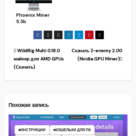
Phoenix Miner
5.3b
[AMD/NVIDIA]:
Скачать майнер
Ethereum &
Ethash
Навигация
WildRig Multi 0.18.0
Скачать Z-enemy 2.00
(Win/Linux)
майнер для AMD GPUs
(Nvidia GPU Miner)
по
(Скачать)
записям
Похожая запись
ИНСТРУКЦИИ
КОШЕЛЬКИ ДЛЯ ПК