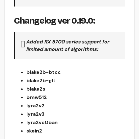
Changelog ver 0.19.0:
Added RX 5700
series support for
limited amount of
algorithms
:
blake2b-btcc
blake2b-glt
blake2s
bmw512
lyra2v2
lyra2v3
lyra2vc0ban
skein2