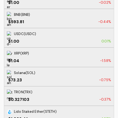
$1.00
-0.02%
BNB(BNB)
$593.81
-0.44%
USDC(USDC)
$1.00
0.01%
XRP(XRP)
$1.04
-1.58%
Solana(SOL)
$73.23
-0.75%
TRON(TRX)
$0.327103
-0.37%
Lido Staked Ether(STETH)