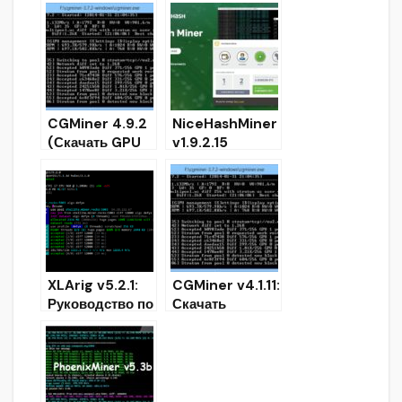
майнер
AMD GPU Miner
Equihash/
с поддержкой
Cuckatoo
Sha256csm
(Скачать для
Windows/Linux
)
CGMiner 4.9.2
NiceHashMiner
(Скачать GPU
v1.9.2.15
майнер для
(+X16Rv2):
FPGA/ASIC)
Скачать
Ethereum
майнер для
Windows
XLArig v5.2.1:
CGMiner v4.1.11:
Руководство по
Скачать
настройке
Биткойн майнер
майнинга для
для
Scala XLA
GPU/FPGA/ASI
C