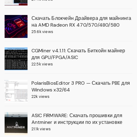
Скачать Блокчейн Драйвера для майнинга
на AMD Radeon RX 470/570/480/580
25.6k views
CGMiner v4.1.11: Скачать Биткойн майнер
для GPU/FPGA/ASIC
22.5k views
PolarisBiosEditor 3 PRO — Скачать PBE для
Windows x32/64
22k views
ASIC FIRMWARE: Скачать прошивки для
Antminer и инструкции по их установке
21.1k views