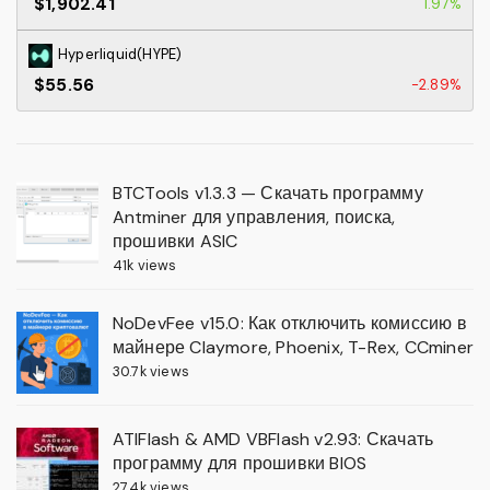
$1,902.41
1.97%
Hyperliquid(HYPE)
$55.56
-2.89%
BTCTools v1.3.3 — Скачать программу
Antminer для управления, поиска,
прошивки ASIC
41k views
NoDevFee v15.0: Как отключить комиссию в
майнере Claymore, Phoenix, T-Rex, CCminer
30.7k views
ATIFlash & AMD VBFlash v2.93: Скачать
программу для прошивки BIOS
27.4k views