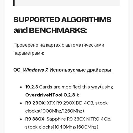
SUPPORTED ALGORITHMS
and BENCHMARKS
:
Проверено на картах с автоматическими
параметрами:
ОС
:
Windows 7
;
Используемые драйверы:
19.2.3
Cards are modified this way(using
OverdriveNTool 0.2.8
):
R9 290X
: XFX R9 290X DD 4GB, stock
clocks(1000Mhz/1250Mhz)
R9 380X
: Sapphire R9 380X NITRO 4Gb,
stock clocks(1040Mhz/1500Mhz)