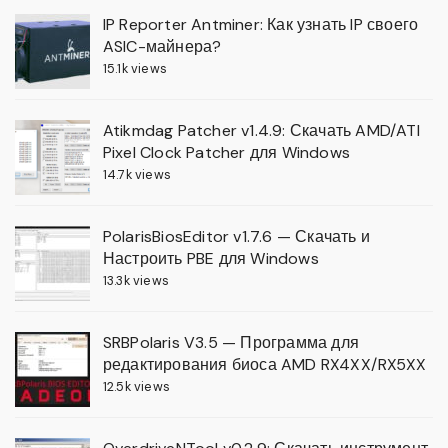
IP Reporter Antminer: Как узнать IP своего
ASIC-майнера?
15.1k views
Atikmdag Patcher v1.4.9: Скачать AMD/ATI
Pixel Clock Patcher для Windows
14.7k views
PolarisBiosEditor v1.7.6 — Скачать и
Настроить PBE для Windows
13.3k views
SRBPolaris V3.5 — Программа для
редактирования биоса AMD RX4XX/RX5XX
12.5k views