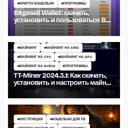
КРИПТО‑КОШЕЛЬКИ
ПРОГРАММЫ
Bitgesell Wallet: скачать,
установить и пользоваться BGL
кошельком
ИНСТРУКЦИИ
МАЙНЕРЫ КРИПТОВАЛЮТ
МАЙНИНГ
МАЙНИНГ НА AMD
МАЙНИНГ НА CPU
МАЙНИНГ НА GPU
МАЙНИНГ НА NVIDIA
ПРОГРАММЫ
TT-Miner 2024.3.1: Как скачать,
установить и настроить майнер
на Windows
ИНСТРУКЦИИ
КОШЕЛЬКИ ДЛЯ ПК