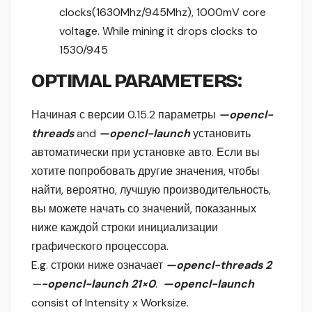
clocks(1630Mhz/945Mhz), 1000mV core
voltage. While mining it drops clocks to
1530/945
OPTIMAL PARAMETERS
:
Начиная с версии 0.15.2 параметры
—opencl-
threads
and
—opencl-launch
установить
автоматически при установке авто. Если вы
хотите попробовать другие значения, чтобы
найти, вероятно, лучшую производительность,
вы можете начать со значений, показанных
ниже каждой строки инициализации
графического процессора.
E.g. строки ниже означает
—opencl-threads 2
—
-opencl-launch 21×0
.
—opencl-launch
consist of Intensity x Worksize.