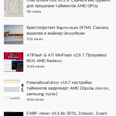
OverdriveNTool v0.2.9: Скачать инструмент
для прошивки таймингов AMD GPUs
12k views
Криптопротект Raptoreum (RTM): Скачать
кошелек и майнер GhostRider
11.2k views
ATIFlash & ATI WinFlash v2.8.7. Прошивка
BIOS AMD Radeon.
10.4k views
PolarisBiosEditor v1.6.7 настройка
таймингов видеокарт AMD (Elpida, micron,
samsung, hynix)
10.3k views
EWBF-miner v0.3.4b (BTG, Zclassic, Zcash