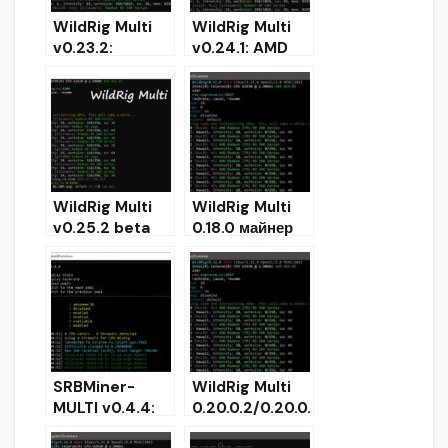
WildRig Multi
WildRig Multi
v0.23.2:
v0.24.1: AMD
добавлена
GPU Miner c
поддержка
улучшенной
майнинга
производитель
ProgPow и
ностью
KawPow
KAWPOW
WildRig Multi
WildRig Multi
v0.25.2 beta
0.18.0 майнер
(multi algo
для AMD GPUs
miner for AMD
(Скачать)
& NVIDIA)
SRBMiner-
WildRig Multi
MULTI v0.4.4:
0.20.0.2/0.20.0.
Скачать с
3 beta (AMD