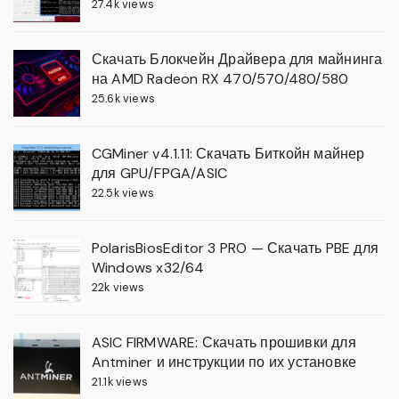
27.4k views
Скачать Блокчейн Драйвера для майнинга
на AMD Radeon RX 470/570/480/580
25.6k views
CGMiner v4.1.11: Скачать Биткойн майнер
для GPU/FPGA/ASIC
22.5k views
PolarisBiosEditor 3 PRO — Скачать PBE для
Windows x32/64
22k views
ASIC FIRMWARE: Скачать прошивки для
Antminer и инструкции по их установке
21.1k views