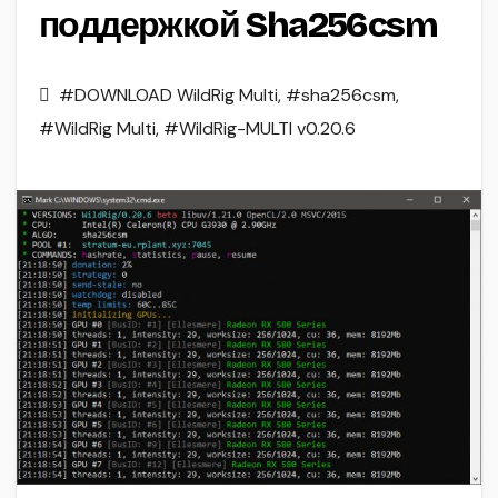
поддержкой Sha256csm
#DOWNLOAD WildRig Multi
,
#sha256csm
,
#WildRig Multi
,
#WildRig-MULTI v0.20.6