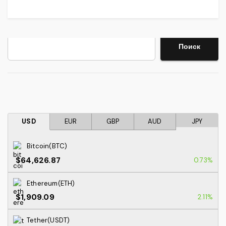
Поиск
Поиск
USD
EUR
GBP
AUD
JPY
Bitcoin(BTC)
$64,626.87
0.73%
Ethereum(ETH)
$1,909.09
2.11%
Tether(USDT)