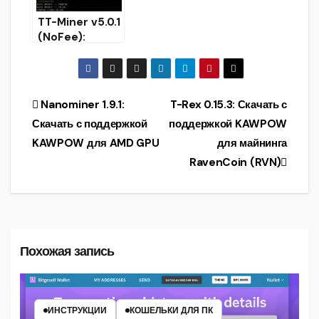
TT-Miner v5.0.1
(NoFee):
Скачать Nvidia
GPU Miner с
поддержкой
KAWPOW
Навигация
Nanominer 1.9.1:
T-Rex 0.15.3: Скачать с
Скачать с поддержкой
поддержкой KAWPOW
по
KAWPOW для AMD GPU
для майнинга
записям
RavenCoin (RVN)
Похожая запись
ИНСТРУКЦИИ
КОШЕЛЬКИ ДЛЯ ПК