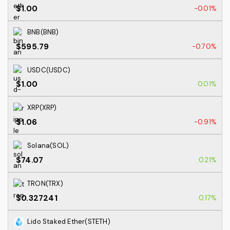
$1.00
-0.01%
BNB(BNB)
$595.79
-0.70%
USDC(USDC)
$1.00
0.01%
XRP(XRP)
$1.06
-0.91%
Solana(SOL)
$74.07
0.21%
TRON(TRX)
$0.327241
0.17%
Lido Staked Ether(STETH)