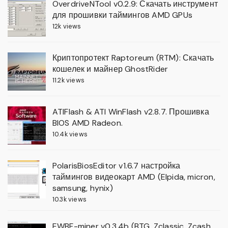
OverdriveNTool v0.2.9: Скачать инструмент
для прошивки таймингов AMD GPUs
12k views
Криптопротект Raptoreum (RTM): Скачать
кошелек и майнер GhostRider
11.2k views
ATIFlash & ATI WinFlash v2.8.7. Прошивка
BIOS AMD Radeon.
10.4k views
PolarisBiosEditor v1.6.7 настройка
таймингов видеокарт AMD (Elpida, micron,
samsung, hynix)
10.3k views
EWBF-miner v0.3.4b (BTG, Zclassic, Zcash