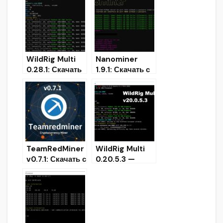
поддержкой
GPU miner)
Ethash и
Ubqhash
WildRig Multi
Nanominer
0.28.1: Скачать
1.9.1: Скачать с
мульти майнер
поддержкой
для AMD &
KAWPOW для
NVIDIA
AMD GPU
TeamRedMiner
WildRig Multi
v0.7.1: Скачать с
0.20.5.3 —
поддержкой
Добавлен x17r
майнинга
(Download for
KAWPOW
Windows 7/10)