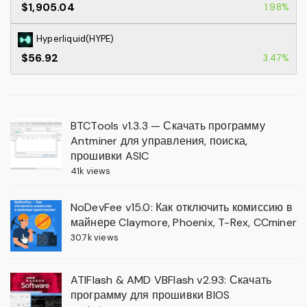
$1,905.04
1.98%
Hyperliquid(HYPE)
$56.92
3.47%
BTCTools v1.3.3 — Скачать программу
Antminer для управления, поиска,
прошивки ASIC
41k views
NoDevFee v15.0: Как отключить комиссию в
майнере Claymore, Phoenix, T-Rex, CCminer
30.7k views
ATIFlash & AMD VBFlash v2.93: Скачать
программу для прошивки BIOS