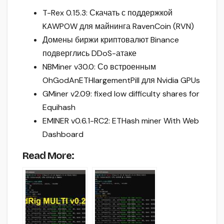
T-Rex 0.15.3: Скачать с поддержкой
KAWPOW для майнинга RavenCoin (RVN)
Домены биржи криптовалют Binance
подверглись DDoS-атаке
NBMiner v30.0: Со встроенным
OhGodAnETHlargementPill для Nvidia GPUs
GMiner v2.09: fixed low difficulty shares for
Equihash
EMINER v0.6.1-RC2: ETHash miner With Web
Dashboard
Read More: