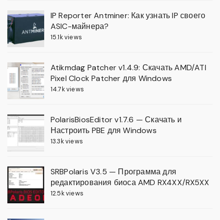
IP Reporter Antminer: Как узнать IP своего
ASIC-майнера?
15.1k views
Atikmdag Patcher v1.4.9: Скачать AMD/ATI
Pixel Clock Patcher для Windows
14.7k views
PolarisBiosEditor v1.7.6 — Скачать и
Настроить PBE для Windows
13.3k views
SRBPolaris V3.5 — Программа для
редактирования биоса AMD RX4XX/RX5XX
12.5k views