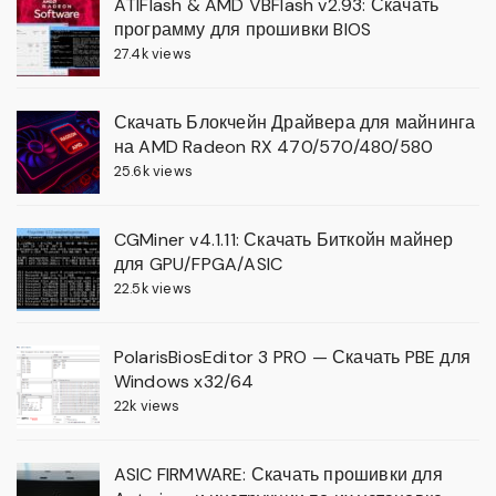
ATIFlash & AMD VBFlash v2.93: Скачать
программу для прошивки BIOS
27.4k views
Скачать Блокчейн Драйвера для майнинга
на AMD Radeon RX 470/570/480/580
25.6k views
CGMiner v4.1.11: Скачать Биткойн майнер
для GPU/FPGA/ASIC
22.5k views
PolarisBiosEditor 3 PRO — Скачать PBE для
Windows x32/64
22k views
ASIC FIRMWARE: Скачать прошивки для