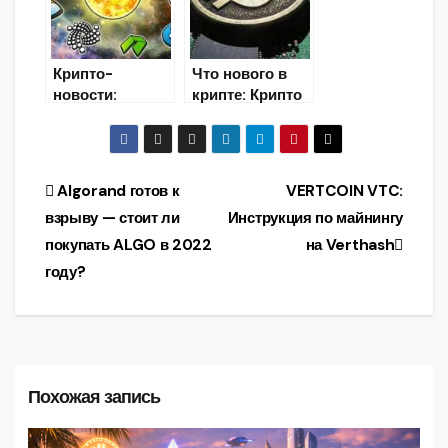
Крипто-
Что нового в
новости:
крипте: Крипто
подборка
новости
последних
новостей из
мира
Навигация
Algorand готов к
VERTCOIN VTC:
криптовалют и
взрыву — стоит ли
Инструкция по майнингу
майнинга
по
покупать ALGO в 2022
на Verthash
записям
году?
Похожая запись