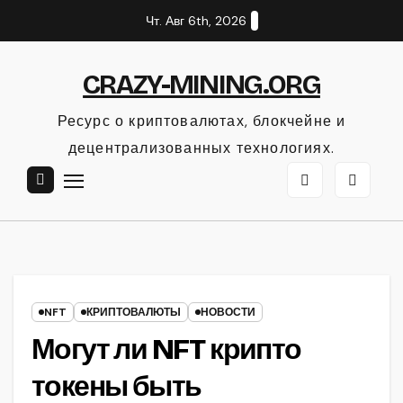
Перейти
Чт. Авг 6th, 2026
к
содержанию
CRAZY-MINING.ORG
Ресурс о криптовалютах, блокчейне и
децентрализованных технологиях.
NFT
КРИПТОВАЛЮТЫ
НОВОСТИ
Могут ли NFT крипто
токены быть