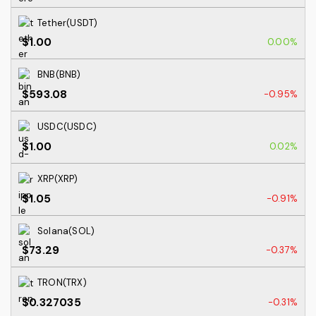
Tether(USDT)
$1.00
0.00%
BNB(BNB)
$593.08
-0.95%
USDC(USDC)
$1.00
0.02%
XRP(XRP)
$1.05
-0.91%
Solana(SOL)
$73.29
-0.37%
TRON(TRX)
$0.327035
-0.31%