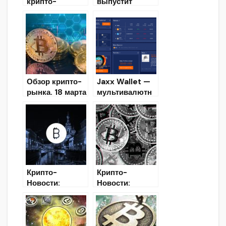
крипто-
выпустит
платёжное
прошивку для
приложение в
крипто-
первой
кошельков
половине 2020
Trezor
года
Обзор крипто-
Jaxx Wallet —
рынка. 18 марта
мультивалютн
ый крипто-
кошелек
[Обзор,
Установка,
Скачать]
Крипто-
Крипто-
Новости:
Новости:
последние
Последние
события из
новости мира
мира
криптовалют
криптовалют