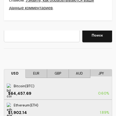
спамом.
Узнайте, как обрабатываются ваши
данные комментариев
.
Поиск
Поиск
USD
EUR
GBP
AUD
JPY
Bitcoin(BTC)
$64,457.69
0.60%
Ethereum(ETH)
$1,902.14
1.89%