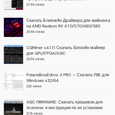
27.4k views
Скачать Блокчейн Драйвера для майнинга
на AMD Radeon RX 470/570/480/580
25.6k views
CGMiner v4.1.11: Скачать Биткойн майнер
для GPU/FPGA/ASIC
22.5k views
PolarisBiosEditor 3 PRO — Скачать PBE для
Windows x32/64
22k views
ASIC FIRMWARE: Скачать прошивки для
Antminer и инструкции по их установке
21.1k views