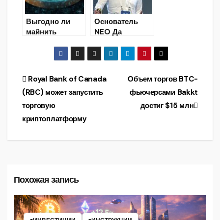
Выгодно ли
Основатель
майнить
NEO Да
Litecoin после
Хунфэй:
халвинга?
«блокчейн
поможет миру
после
Навигация
Royal Bank of Canada
Объем торгов BTC-
пандемии»
(RBC) может запустить
фьючерсами Bakkt
по
торговую
достиг $15 млн
записям
криптоплатформу
Похожая запись