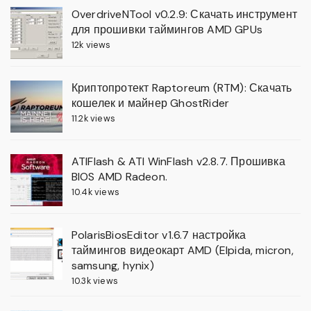
OverdriveNTool v0.2.9: Скачать инструмент
для прошивки таймингов AMD GPUs
12k views
Криптопротект Raptoreum (RTM): Скачать
кошелек и майнер GhostRider
11.2k views
ATIFlash & ATI WinFlash v2.8.7. Прошивка
BIOS AMD Radeon.
10.4k views
PolarisBiosEditor v1.6.7 настройка
таймингов видеокарт AMD (Elpida, micron,
samsung, hynix)
10.3k views