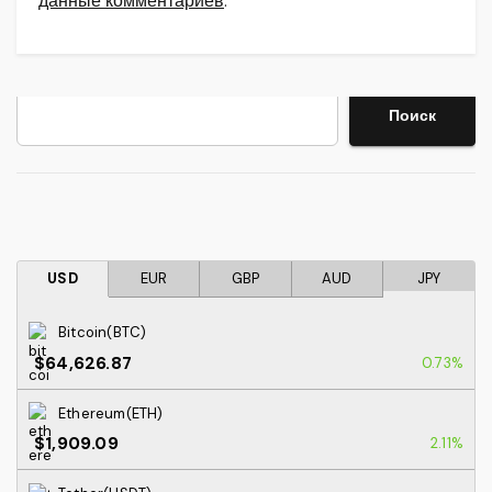
данные комментариев
.
Поиск
Поиск
USD
EUR
GBP
AUD
JPY
Bitcoin(BTC)
$64,626.87
0.73%
Ethereum(ETH)
$1,909.09
2.11%