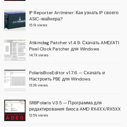
IP Reporter Antminer: Как узнать IP своего
ASIC-майнера?
15.1k views
Atikmdag Patcher v1.4.9: Скачать AMD/ATI
Pixel Clock Patcher для Windows
14.7k views
PolarisBiosEditor v1.7.6 — Скачать и
Настроить PBE для Windows
13.3k views
SRBPolaris V3.5 — Программа для
редактирования биоса AMD RX4XX/RX5XX
12.5k views