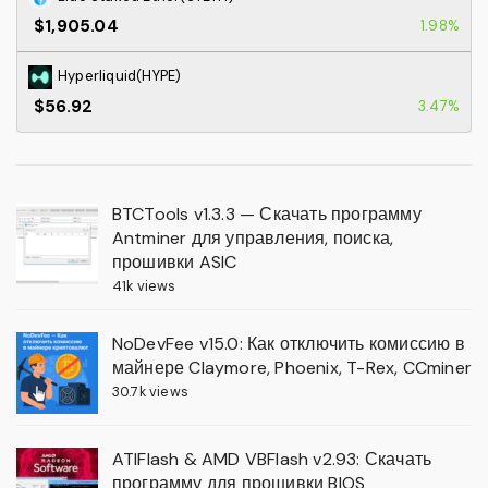
$1,905.04
1.98%
Hyperliquid(HYPE)
$56.92
3.47%
BTCTools v1.3.3 — Скачать программу
Antminer для управления, поиска,
прошивки ASIC
41k views
NoDevFee v15.0: Как отключить комиссию в
майнере Claymore, Phoenix, T-Rex, CCminer
30.7k views
ATIFlash & AMD VBFlash v2.93: Скачать
программу для прошивки BIOS