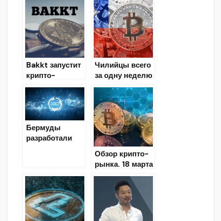
бирже
криптофондов
Bakkt запустит
Чилийцы всего
крипто-
за одну неделю
платёжное
совершили
приложение в
биткоин-
первой
транзакции на
половине 2020
$300 млн
года
Бермуды
разработали
правила для
Обзор крипто-
запуска ICO
рынка. 18 марта