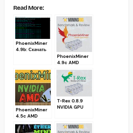
Read More:
PhoenixMiner
4.9b: Скачать
майнер AMD
PhoenixMiner
Nvidia для
4.9c AMD
Windows/Linux
NVIDIA GPU
Ethash miner
(Windows/Linu
x)
T-Rex 0.8.9
NVIDIA GPU
PhoenixMiner
miner [Скачать
4.5c AMD
для
NVIDIA Miner:
Windows/Linux
Скачать для
]