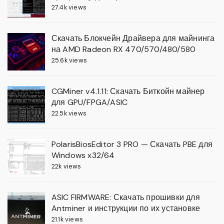
27.4k views
Скачать Блокчейн Драйвера для майнинга
на AMD Radeon RX 470/570/480/580
25.6k views
CGMiner v4.1.11: Скачать Биткойн майнер
для GPU/FPGA/ASIC
22.5k views
PolarisBiosEditor 3 PRO — Скачать PBE для
Windows x32/64
22k views
ASIC FIRMWARE: Скачать прошивки для
Antminer и инструкции по их установке
21.1k views