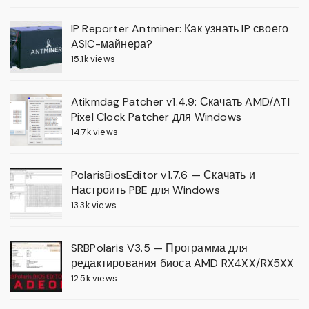
IP Reporter Antminer: Как узнать IP своего
ASIC-майнера?
15.1k views
Atikmdag Patcher v1.4.9: Скачать AMD/ATI
Pixel Clock Patcher для Windows
14.7k views
PolarisBiosEditor v1.7.6 — Скачать и
Настроить PBE для Windows
13.3k views
SRBPolaris V3.5 — Программа для
редактирования биоса AMD RX4XX/RX5XX
12.5k views