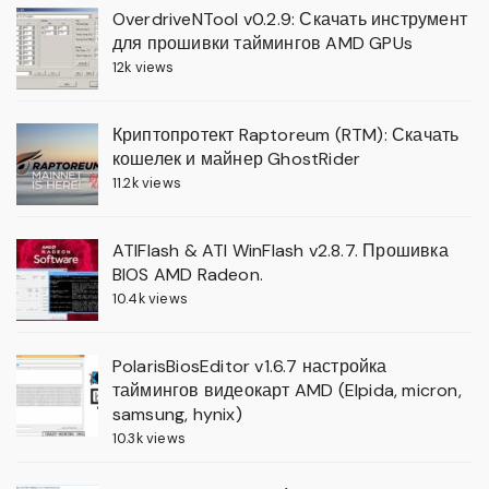
OverdriveNTool v0.2.9: Скачать инструмент
для прошивки таймингов AMD GPUs
12k views
Криптопротект Raptoreum (RTM): Скачать
кошелек и майнер GhostRider
11.2k views
ATIFlash & ATI WinFlash v2.8.7. Прошивка
BIOS AMD Radeon.
10.4k views
PolarisBiosEditor v1.6.7 настройка
таймингов видеокарт AMD (Elpida, micron,
samsung, hynix)
10.3k views