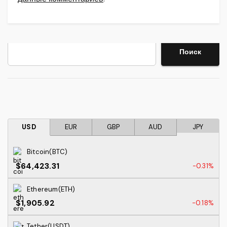
Поиск
Поиск
USD
EUR
GBP
AUD
JPY
Bitcoin(BTC)
$64,423.31
-0.31%
Ethereum(ETH)
$1,905.92
-0.18%
Tether(USDT)