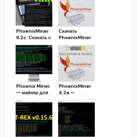
Windows
PhoenixMiner
Скачать
6.2c: Скачать с
PhoenixMiner
LHR NVIDIA для
4.7c (AMD &
Windows &
NVIDIA GPU
Linux
Ethash miner)
Phoenix Miner
PhoenixMiner
— майнер для
4.2a —
алгоритма
AMD+NVIDIA
Ethash
GPUs Miner
(Скачать для
(Скачать и
Windows)
Настроить)