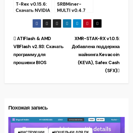
T-Rex v0.15.6:
SRBMiner-
Скачать NVIDIA
MULTI v0.4.7
GPU miner для
CPU & AMD
Windows
GPU Miner
[Скачать для
Windows &
Навигация
ATIFlash & AMD
XMR-STAK-RX v1.0.5:
Linux]
VBFlash v2.93: Скачать
Добавлена поддержка
по
программу для
майнинга Kevacoin
записям
прошивки BIOS
(KEVA), Safex Cash
(SFX)
Похожая запись
ИНСТРУКЦИИ
КОШЕЛЬКИ ДЛЯ ПК