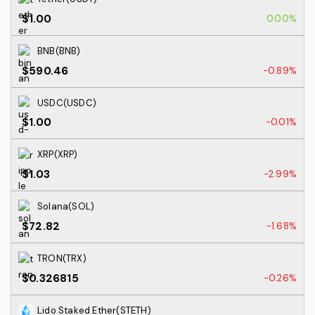
$1.00
0.00%
BNB(BNB)
$590.46
-0.89%
USDC(USDC)
$1.00
-0.01%
XRP(XRP)
$1.03
-2.99%
Solana(SOL)
$72.82
-1.68%
TRON(TRX)
$0.326815
-0.26%
Lido Staked Ether(STETH)