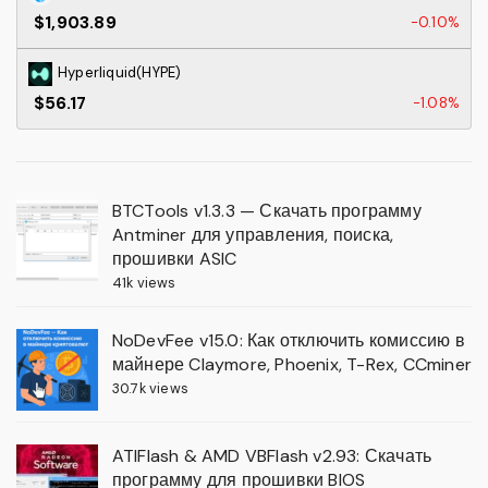
$1,903.89
-0.10%
Hyperliquid(HYPE)
$56.17
-1.08%
BTCTools v1.3.3 — Скачать программу
Antminer для управления, поиска,
прошивки ASIC
41k views
NoDevFee v15.0: Как отключить комиссию в
майнере Claymore, Phoenix, T-Rex, CCminer
30.7k views
ATIFlash & AMD VBFlash v2.93: Скачать
программу для прошивки BIOS