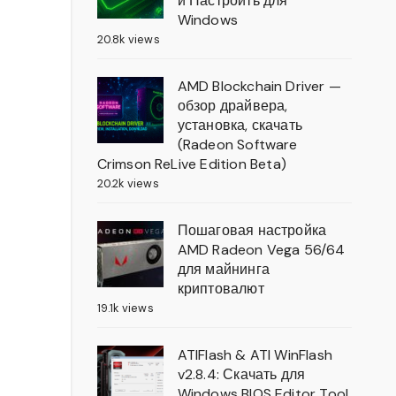
и Настроить для
Windows
20.8k views
AMD Blockchain Driver —
обзор драйвера,
установка, скачать
(Radeon Software
Crimson ReLive Edition Beta)
20.2k views
Пошаговая настройка
AMD Radeon Vega 56/64
для майнинга
криптовалют
19.1k views
ATIFlash & ATI WinFlash
v2.8.4: Скачать для
Windows BIOS Editor Tool