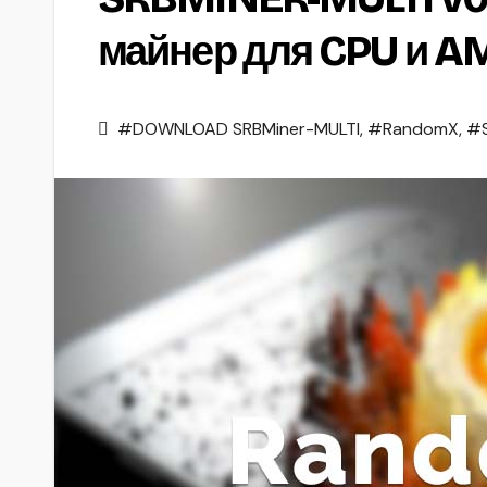
майнер для CPU и A
#DOWNLOAD SRBMiner-MULTI
,
#RandomX
,
#S