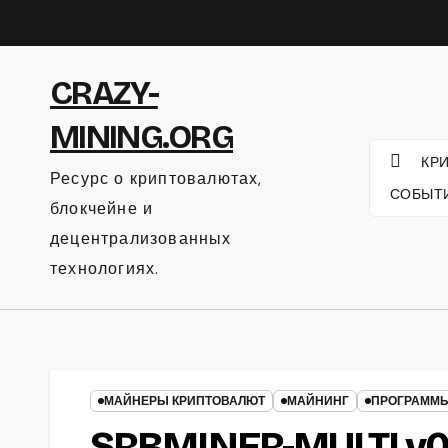
Перейти
к
содержанию
CRAZY-
MINING.ORG
КР
Ресурс о криптовалютах,
СОБЫТ
блокчейне и
децентрализованных
технологиях.
МАЙНЕРЫ КРИПТОВАЛЮТ
МАЙНИНГ
ПРОГРАММ
SRBMINER-MULTI v0.