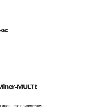
ва:
iner-MULTI:
з внешнего приложения