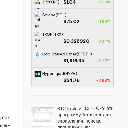
$1.04
XRP(XRP)
0.68%
Solana(SOL)
$75.02
1.98%
TRON(TRX)
$0.328920
0.34%
Lido Staked Ether(STETH)
$1,916.35
0.32%
Hyperliquid(HYPE)
$54.76
-3.66%
BTCTools v1.3.3 — Скачать
программу Antminer для
артах
управления, поиска,
iner-
прошивки ASIC