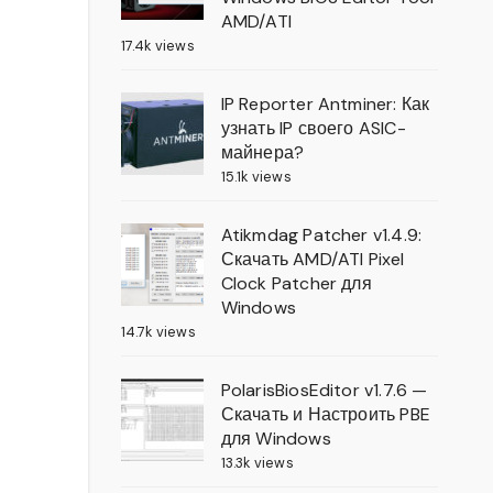
AMD/ATI
17.4k views
IP Reporter Antminer: Как
узнать IP своего ASIC-
майнера?
15.1k views
Atikmdag Patcher v1.4.9:
Скачать AMD/ATI Pixel
Clock Patcher для
Windows
14.7k views
PolarisBiosEditor v1.7.6 —
Скачать и Настроить PBE
для Windows
13.3k views