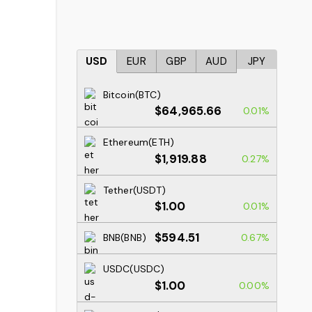
USD
EUR
GBP
AUD
JPY
Bitcoin(BTC)
$64,965.66
0.01%
Ethereum(ETH)
$1,919.88
0.27%
Tether(USDT)
$1.00
0.01%
$594.51
BNB(BNB)
0.67%
USDC(USDC)
$1.00
0.00%