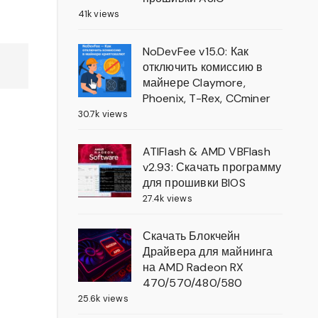
41k views
NoDevFee v15.0: Как
отключить комиссию в
майнере Claymore,
Phoenix, T-Rex, CCminer
30.7k views
ATIFlash & AMD VBFlash
v2.93: Скачать программу
для прошивки BIOS
27.4k views
Скачать Блокчейн
Драйвера для майнинга
на AMD Radeon RX
470/570/480/580
25.6k views