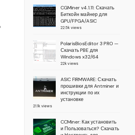
CGMiner v4.1.11: Скачать
Биткойн майнер для
GPU/FPGA/ASIC
о
22.5k views
PolarisBiosEditor 3 PRO —
Скачать PBE для
Windows x32/64
22k views
ASIC FIRMWARE: Скачать
прошивки для Antminer и
инструкции по их
установке
21.1k views
CCMiner: Как установить
и Пользоваться? Скачать