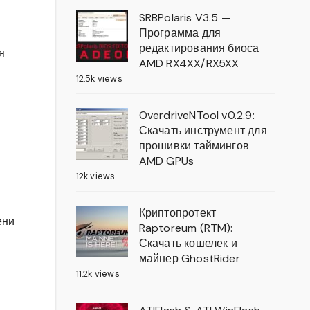
SRBPolaris V3.5 —
Программа для
редактирования биоса
я
AMD RX4XX/RX5XX
12.5k views
OverdriveNTool v0.2.9:
Скачать инструмент для
прошивки таймингов
AMD GPUs
12k views
Криптопротект
ени
Raptoreum (RTM):
Скачать кошелек и
майнер GhostRider
11.2k views