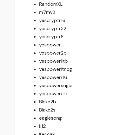
RandomXL
m7mv2
yescryptr16
yescryptr32
yescryptr8
yespower
yespower2b
yespowerlitb
yespowerltncg
yespowerr16
yespowersugar
yespowerurx
Blake2b
Blake2s
eaglesong
k12
Keccak