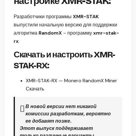
настройке XMR-STAK:
Разработчики программы
XMR-STAK
выпустили начальную версию для поддержки
алгоритма
RandomX
– программу
xmr-stak-
rx
.
Скачать и настроить XMR-
STAK-RX:
XMR-STAK-RX — Monero RandomX Miner
Скачать
В новой версии нет никакой
комиссии разработкам, вероятно
ее добавят позже.
Этот выпуск поддерживает
только
различные варианты