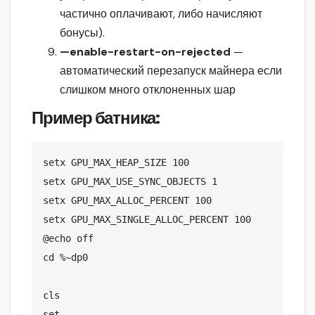
частично оплачивают, либо начисляют
бонусы).
—enable-restart-on-rejected
—
автоматический перезапуск майнера если
слишком много отклоненных шар
Пример батника:
setx GPU_MAX_HEAP_SIZE 100

setx GPU_MAX_USE_SYNC_OBJECTS 1

setx GPU_MAX_ALLOC_PERCENT 100

setx GPU_MAX_SINGLE_ALLOC_PERCENT 100

@echo off

cd %~dp0

cls

set 