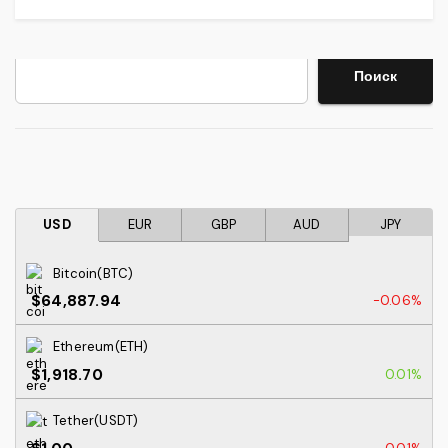
Поиск
Поиск
USD
EUR
GBP
AUD
JPY
Bitcoin(BTC)
$64,887.94
-0.06%
Ethereum(ETH)
$1,918.70
0.01%
Tether(USDT)