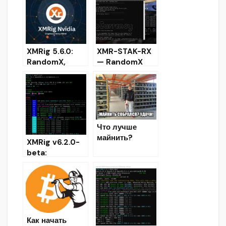
Argon2)
(XMR)
XMRig 5.6.0:
XMR-STAK-RX
RandomX,
— RandomX
CryptoNight
AMD/NVIDIA
and Argon2
GPU & CPU
CPU/GPU
Miner Monero
miner Monero
Что лучше
майнить?
XMRig v6.2.0-
beta:
RandomX,
CryptoNight,
AstroBWT and
Argon2
CPU/GPU
miner
Как начать