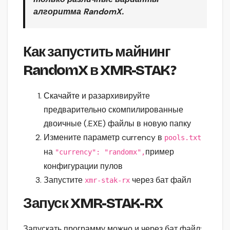
алгоритма RandomX.
Как запустить майнинг
RandomX в XMR-STAK?
Скачайте
и разархивируйте
предварительно скомпилированные
двоичные (.EXE) файлы в новую папку
Измените параметр currency в
pools.txt
на
пример
"currency": "randomx",
конфигурации пулов
Запустите
через бат файл
xmr-stak-rx
Запуск XMR-STAK-RX
Запускать программу можно и через бат файл: