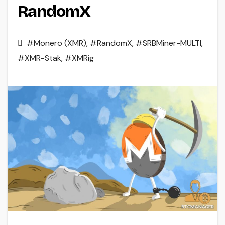
RandomX
#Monero (XMR)
,
#RandomX
,
#SRBMiner-MULTI
,
#XMR-Stak
,
#XMRig