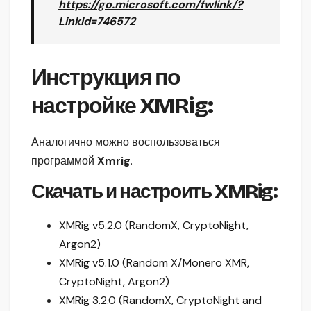
https://go.microsoft.com/fwlink/?
LinkId=746572
Инструкция по
настройке XMRig:
Аналогично можно воспользоваться
программой
Xmrig
.
Скачать и настроить XMRig:
XMRig v5.2.0 (RandomX, CryptoNight,
Argon2)
XMRig v5.1.0 (Random X/Monero XMR,
CryptoNight, Argon2)
XMRig 3.2.0 (RandomX, CryptoNight and