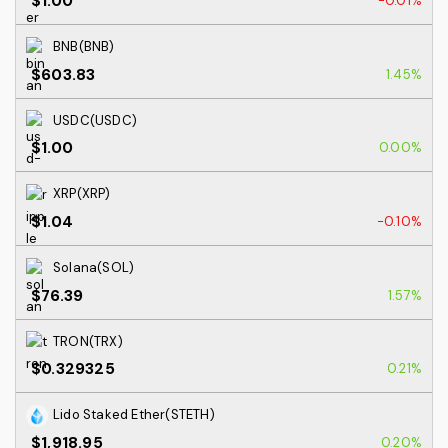
$1.00
-0.01%
BNB(BNB)
$603.83
1.45%
USDC(USDC)
$1.00
0.00%
XRP(XRP)
$1.04
-0.10%
Solana(SOL)
$76.39
1.57%
TRON(TRX)
$0.329325
0.21%
Lido Staked Ether(STETH)
$1,918.95
0.20%