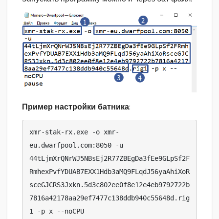
Пример настройки батника
:
xmr-stak-rx.exe -o xmr-
eu.dwarfpool.com:8050 -u 
44tLjmXrQNrWJ5NBsEj2R77ZBEgDa3fEe9GLpSf2F
RmhexPvfYDUAB7EXX1Hdb3aMQ9FLqdJ56yaAhiXoR
sceGJCRS3Jxkn.5d3c802ee0f8e12e4eb9792722b
7816a42178aa29ef7477c138ddb940c55648d.rig
1 -p x --noCPU
