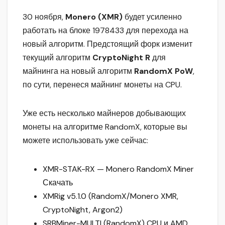
30 ноября,
Monero (XMR)
будет усиленно
работать на блоке 1978433 для перехода на
новый алгоритм. Предстоящий форк изменит
текущий алгоритм
CryptoNight R
для
майнинга на новый алгоритм
RandomX PoW
,
по сути, перенеся майнинг монеты на CPU.
Уже есть несколько майнеров добывающих
монеты на алгоритме RandomX, которые вы
можете использовать уже сейчас:
XMR-STAK-RX — Monero RandomX Miner
Скачать
XMRig v5.1.0 (RandomX/Monero XMR,
CryptoNight, Argon2)
SRBMiner-MULTI (RandomX) CPU и AMD