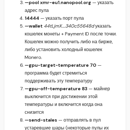
—pool xmr-eu1.nanopool.org
— указать
адрес пула
14444
— указать порт пула
—wallet
44tLjmX….340c55648d
указать
кошелек монеты + Payment ID после точки.
Кошелек можно получить либо на бирже,
либо установить холодный кошелек
Monero.
—gpu-target-temperature 70
—
программа будет стремиться
поддерживать эту температуру
—gpu-off-temperature 83
— майнер
выключится при достижении этой
температуры и включится когда она
снизится
—send-stales
— отправлять в пул
устаревшие шары (некоторые пулы их