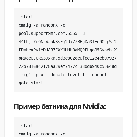
:start

xmrig -a randomx -o 
pool.supportxmr.com:5555 -u 
44tLjmXrQNrWJ5NBsEj2R77ZBEgDa3fEe9GLpSf2
FRmhexPvfYDUAB7EXX1Hdb3aMQ9FLqdJ56yaAhiX
oRsceGJCRS3Jxkn.5d3c802ee0f8e12e4eb97927
22b7816a42178aa29ef7477c138ddb940c55648d
.rig1 -p x --donate-level=1 --opencl

goto start
Пример батника для Nvidia:
:start

xmrig -a randomx -o 