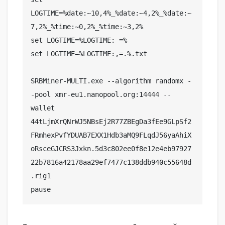
LOGTIME=%date:~10,4%_%date:~4,2%_%date:~
7,2%_%time:~0,2%_%time:~3,2%

set LOGTIME=%LOGTIME: =%

set LOGTIME=%LOGTIME:,=.%.txt

SRBMiner-MULTI.exe --algorithm randomx -
-pool xmr-eu1.nanopool.org:14444 --
wallet 
44tLjmXrQNrWJ5NBsEj2R77ZBEgDa3fEe9GLpSf2
FRmhexPvfYDUAB7EXX1Hdb3aMQ9FLqdJ56yaAhiX
oRsceGJCRS3Jxkn.5d3c802ee0f8e12e4eb97927
22b7816a42178aa29ef7477c138ddb940c55648d
.rig1

pause