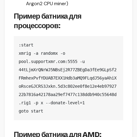
Argon2 CPU miner)
Пример батника для
процессоров:
:start

xmrig -a randomx -o 
pool.supportxmr.com:5555 -u 
44tLjmXrQNrWJ5NBsEj2R77ZBEgDa3fEe9GLpSf2
FRmhexPvfYDUAB7EXX1Hdb3aMQ9FLqdJ56yaAhiX
oRsceGJCRS3Jxkn.5d3c802ee0f8e12e4eb97927
22b7816a42178aa29ef7477c138ddb940c55648d
.rig1 -p x --donate-level=1

goto start
Пример батника для AMD: