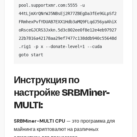
pool.supportxmr.com:5555 -u 
44tLjmXrQNrWJ5NBsEj2R77ZBEgDa3fEe9GLpSf2
FRmhexPvfYDUAB7EXX1Hdb3aMQ9FLqdJ56yaAhiX
oRsceGJCRS3Jxkn.5d3c802ee0f8e12e4eb97927
22b7816a42178aa29ef7477c138ddb940c55648d
.rig1 -p x --donate-level=1 --cuda

Инструкция по
настройке SRBMiner-
MULTI:
SRBMiner-MULTI CPU
— это программа для
майнинга криптовалют на различных