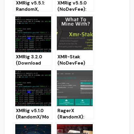
XMRig v5.5.1:
XMRig v5.5.0
RandomX,
(NoDevFee):
CryptoNight
RandomX,
and Argon2
CryptoNight
CPU/GPU
and Argon2
miner
CPU/GPU
miner
XMRig 3.2.0
XMR-Stak
(Download
(NoDevFee)
RandomX,
AMD & Nvidia
CryptoNight
GPU Miner
and Argon2
CPU miner)
XMRig v5.1.0
RagerX
(RandomX/Mo
(RandomX):
nero XMR,
новый майнер
CryptoNight,
для Monero