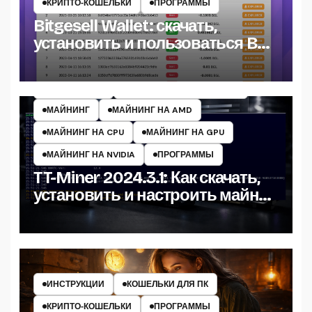
КРИПТО‑КОШЕЛЬКИ
ПРОГРАММЫ
Bitgesell Wallet: скачать,
установить и пользоваться BGL
кошельком
ИНСТРУКЦИИ
МАЙНЕРЫ КРИПТОВАЛЮТ
МАЙНИНГ
МАЙНИНГ НА AMD
МАЙНИНГ НА CPU
МАЙНИНГ НА GPU
МАЙНИНГ НА NVIDIA
ПРОГРАММЫ
TT-Miner 2024.3.1: Как скачать,
установить и настроить майнер
на Windows
ИНСТРУКЦИИ
КОШЕЛЬКИ ДЛЯ ПК
КРИПТО‑КОШЕЛЬКИ
ПРОГРАММЫ