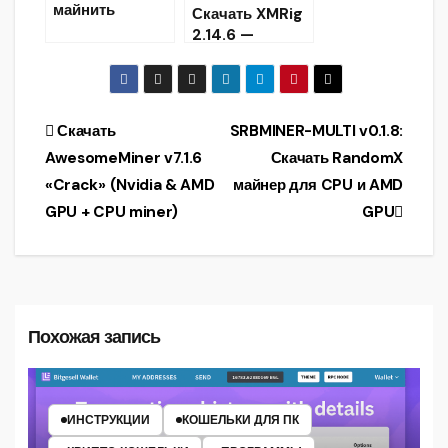
майнить
Скачать XMRig
криптовалюту?
2.14.6 —
Monero AMD
(OpenCL)
miner
Навигация
Скачать
SRBMINER-MULTI v0.1.8:
AwesomeMiner v7.1.6
Скачать RandomX
по
«Crack» (Nvidia & AMD
майнер для CPU и AMD
записям
GPU + CPU miner)
GPU
Похожая запись
ИНСТРУКЦИИ
КОШЕЛЬКИ ДЛЯ ПК