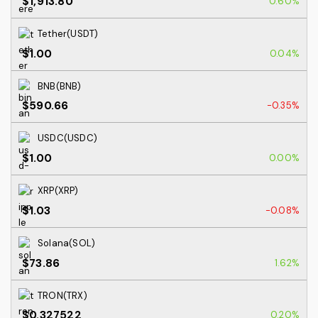
$1,913.80
0.60%
Tether(USDT)
$1.00
0.04%
BNB(BNB)
$590.66
-0.35%
USDC(USDC)
$1.00
0.00%
XRP(XRP)
$1.03
-0.08%
Solana(SOL)
$73.86
1.62%
TRON(TRX)
$0.327522
0.20%