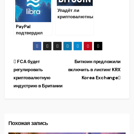
на падении
Упадёт ли
цены Bitcoin
криптовалютны
й рынок в
PayPal
2019?
подтвердил
решение
отказаться от
участия в
проекте Libra
Навигация
FCA будет
Биткоин предложили
регулировать
включить в листинг KRX
по
криптовалютную
Korea Exchange
записям
индустрию в Британии
Похожая запись