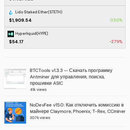
Lido Staked Ether(STETH)
$1,909.54
0.50%
Hyperliquid(HYPE)
$54.17
-2.79%
BTCTools v1.3.3 — Скачать программу
Antminer для управления, поиска,
прошивки ASIC
41k views
NoDevFee v15.0: Как отключить комиссию в
майнере Claymore, Phoenix, T-Rex, CCminer
30.7k views