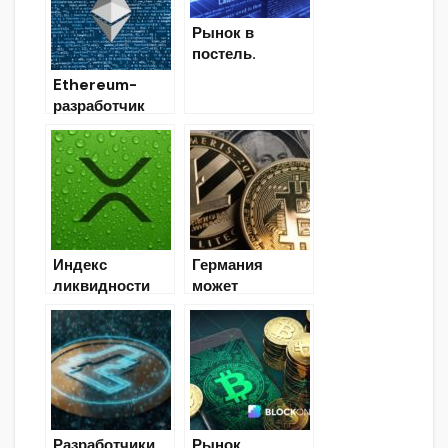
Рынок в
постель.
Криптовалютн
Ethereum-
ый анализ
разработчик
Вирджил
Гриффит
отказался
признать вину в
нарушении
санкционного
режима
Индекс
Германия
ликвидности
может
Ripple XRP в
запретить Libra
Австралии
от Facebook и
достиг нового
создать свою
рекорда
криптовалюту
Разработчики
Рынок