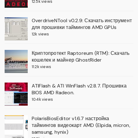
12.5k views
OverdriveNTool v0.2.9: Скачать инструмент
для прошивки таймингов AMD GPUs
12k views
Криптопротект Raptoreum (RTM): Скачать
кошелек и майнер GhostRider
11.2k views
ATIFlash & ATI WinFlash v2.8.7. Прошивка
BIOS AMD Radeon.
10.4k views
PolarisBiosEditor v1.6.7 настройка
таймингов видеокарт AMD (Elpida, micron,
samsung, hynix)