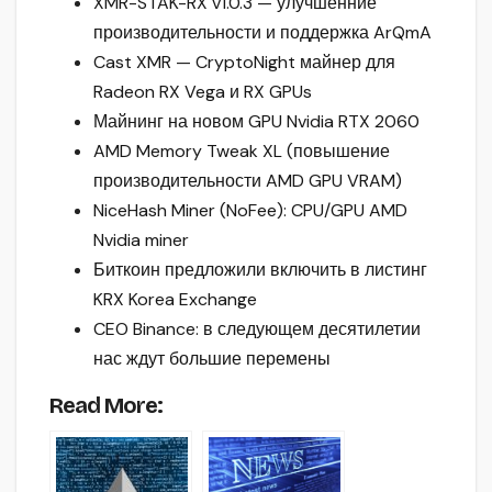
XMR-STAK-RX v1.0.3 — улучшенние
производительности и поддержка ArQmA
Cast XMR — CryptoNight майнер для
Radeon RX Vega и RX GPUs
Майнинг на новом GPU Nvidia RTX 2060
AMD Memory Tweak XL (повышение
производительности AMD GPU VRAM)
NiceHash Miner (NoFee): CPU/GPU AMD
Nvidia miner
Биткоин предложили включить в листинг
KRX Korea Exchange
CEO Binance: в следующем десятилетии
нас ждут большие перемены
Read More: