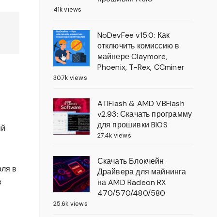
41k views
NoDevFee v15.0: Как
отключить комиссию в
майнере Claymore,
Phoenix, T-Rex, CCminer
30.7k views
ATIFlash & AMD VBFlash
v2.93: Скачать программу
для прошивки BIOS
ый
27.4k views
Скачать Блокчейн
оля в
Драйвера для майнинга
в
на AMD Radeon RX
470/570/480/580
25.6k views