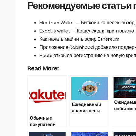
Рекомендуемые статьи п
Electrum Wallet — Биткоин кошелек: обзор, 
Exodus wallet — Кошелёк для криптовалюты
Как начать майнить эфир Ethereum
Приложение Robinhood добавило поддерж
Huobi открыла регистрацию на новую кри
Read More:
Ожидаем
Ежедневный
события 
анализ цены
криптова
Bitcoin
Обычные
(10 июля
покупатели
могут обменять