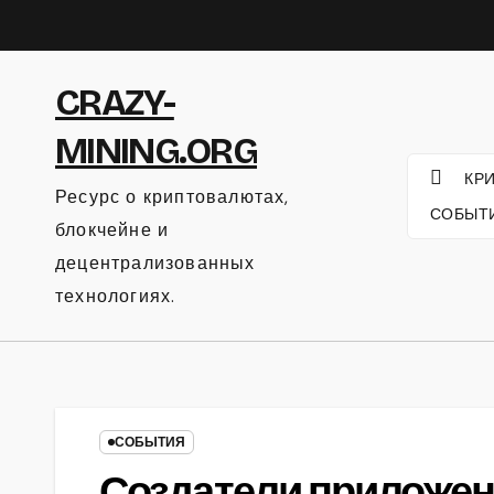
Перейти
к
содержанию
CRAZY-
MINING.ORG
КР
Ресурс о криптовалютах,
СОБЫТ
блокчейне и
децентрализованных
технологиях.
СОБЫТИЯ
Создатели приложен