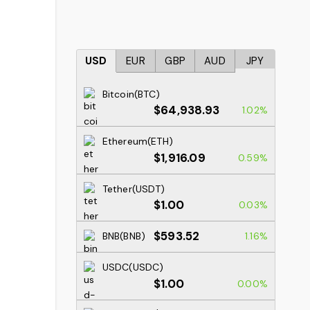
USD
EUR
GBP
AUD
JPY
Bitcoin(BTC)
$64,938.93
1.02%
Ethereum(ETH)
$1,916.09
0.59%
Tether(USDT)
$1.00
0.03%
$593.52
BNB(BNB)
1.16%
USDC(USDC)
$1.00
0.00%