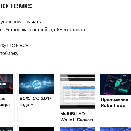
о теме:
установка, скачать.
: Установка, настройка, обмен, скачать.
ку LTC и BCH
птобиржу
ые
80% ICO 2017
Приложение
мира
года –
Robinhood
лют
мошенничество
добавило
MultiBit HD
 2018)
поддержку L
Wallet: Скачать
и BCH
надежный