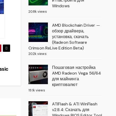
и Настроить для
Windows
20.8k views
AMD Blockchain Driver —
н
обзор драйвера,
13
установка, скачать
(Radeon Software
Crimson ReLive Edition Beta)
20.2k views
Пошаговая настройка
ssic
AMD Radeon Vega 56/64
для майнинга
криптовалют
19.1k views
ATIFlash & ATI WinFlash
v2.8.4: Скачать для
Windows BIOS Editor Tool