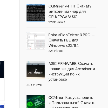
CGMiner v4.1.11: Скачать
Биткойн майнер для
GPU/FPGA/ASIC
22.5k views
PolarisBiosEditor 3 PRO —
Скачать PBE для
Windows x32/64
22k views
ASIC FIRMWARE: Скачать
прошивки для Antminer и
инструкции по их
установке
21.1k views
TC
CCMiner: Как установить
и Пользоваться? Скачать