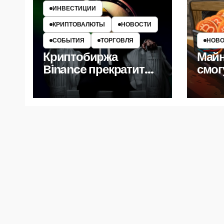
ИНВЕСТИЦИИ
КРИПТОВАЛЮТЫ
НОВОСТИ
СОБЫТИЯ
ТОРГОВЛЯ
НОВО
Криптобиржа
Майн
Binance прекратит
смог
поддержку
элек
стейблкоинов USDC,
Росс
PaxDollar, TrueUSD