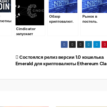
Bitcoin
кошелек для
Windows/Linux
и
/MacOS
Обзор
Рынок в
алютны
криптовалют.
постель.
в
Криптовалютн
Криптовалют
Cindicator
ый анализ на 9
ый анализ на 
запускает
июля 2018
июля
криптовалютны
й фонд
Состоялся релиз версии 1.0 кошелька
Emerald для криптовалюты Ethereum Cla