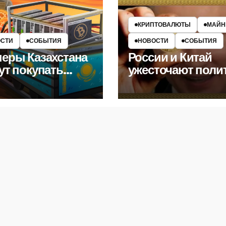
КРИПТОВАЛЮТЫ
МАЙН
СТИ
СОБЫТИЯ
НОВОСТИ
СОБЫТИЯ
еры Казахстана
России и Китай
ут покупать
ужесточают поли
троэнергию из
в отношении
ии
майнинга
криптовалют