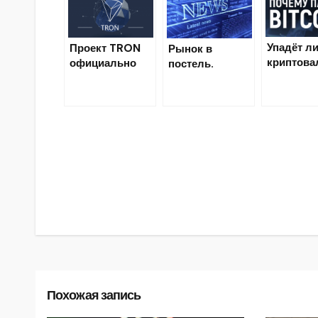
баллы
лояльности на
Биткоины
Упадёт л
Проект TRON
Рынок в
криптов
официально
постель.
й рынок 
запустил
Криптовалютн
2019?
собственный
ый анализ
блокчейн
Навигация
по
записям
Похожая запись