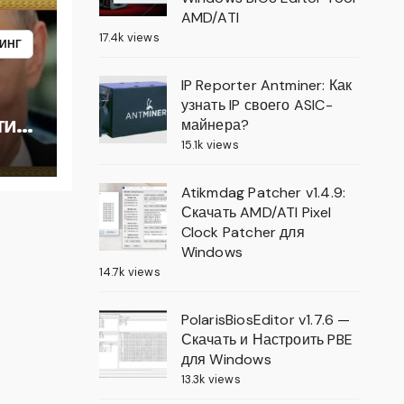
AMD/ATI
17.4k views
ИНГ
IP Reporter Antminer: Как
узнать IP своего ASIC-
тику
майнера?
15.1k views
Atikmdag Patcher v1.4.9:
Скачать AMD/ATI Pixel
Clock Patcher для
Windows
14.7k views
PolarisBiosEditor v1.7.6 —
Скачать и Настроить PBE
для Windows
13.3k views