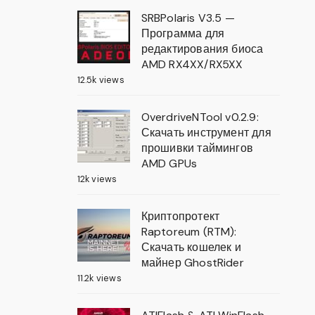
SRBPolaris V3.5 —
Программа для
редактирования биоса
AMD RX4XX/RX5XX
12.5k views
OverdriveNTool v0.2.9:
Скачать инструмент для
прошивки таймингов
AMD GPUs
12k views
Криптопротект
Raptoreum (RTM):
Скачать кошелек и
майнер GhostRider
11.2k views