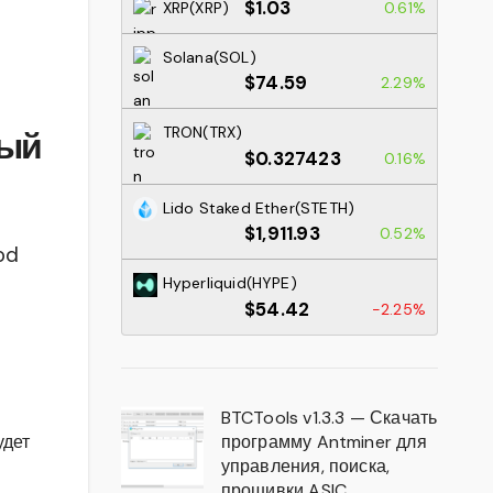
$1.03
XRP(XRP)
0.61%
Solana(SOL)
$74.59
2.29%
TRON(TRX)
ный
$0.327423
0.16%
Lido Staked Ether(STETH)
$1,911.93
0.52%
od
Hyperliquid(HYPE)
$54.42
-2.25%
BTCTools v1.3.3 — Скачать
программу Antminer для
удет
управления, поиска,
прошивки ASIC