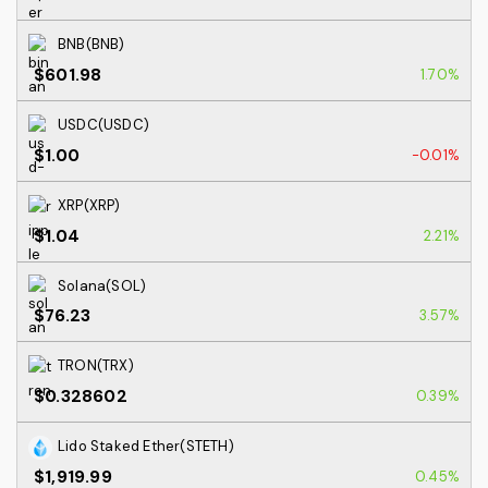
BNB(BNB)
$601.98
1.70%
USDC(USDC)
$1.00
-0.01%
XRP(XRP)
$1.04
2.21%
Solana(SOL)
$76.23
3.57%
TRON(TRX)
$0.328602
0.39%
Lido Staked Ether(STETH)
$1,919.99
0.45%