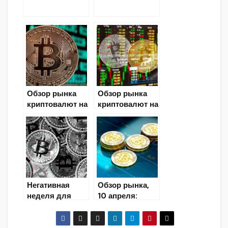
го мира на 5
июля
Обзор рынка
Обзор рынка
криптовалют на
криптовалют на
08.11.19
13.03.2020
Негативная
Обзор рынка,
неделя для
10 апреля:
Bitcoin (обзор
последние
рынка
новости и
криптовалют)
курсы