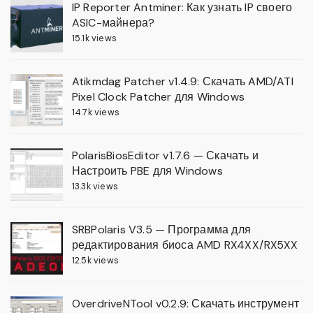
IP Reporter Antminer: Как узнать IP своего
ASIC-майнера?
15.1k views
Atikmdag Patcher v1.4.9: Скачать AMD/ATI
Pixel Clock Patcher для Windows
14.7k views
PolarisBiosEditor v1.7.6 — Скачать и
Настроить PBE для Windows
13.3k views
SRBPolaris V3.5 — Программа для
редактирования биоса AMD RX4XX/RX5XX
12.5k views
OverdriveNTool v0.2.9: Скачать инструмент