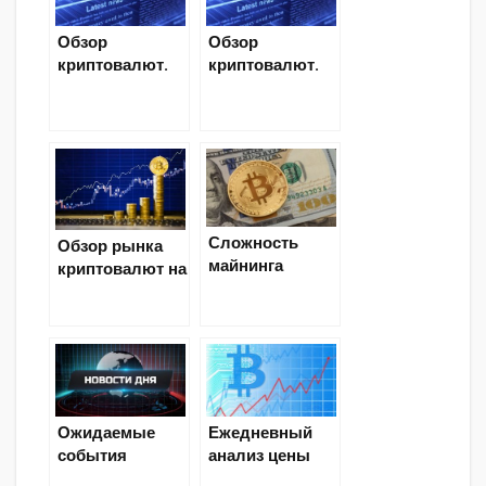
Обзор
Обзор
криптовалют.
криптовалют.
Криптовалютн
Криптовалютн
ый анализ на 9
ый анализ на 14
июля 2018
июля 2018
Сложность
Обзор рынка
майнинга
криптовалют на
биткоина
25 июня — 1
выросла
июля
впервые с
октября 2018
Ожидаемые
Ежедневный
события
анализ цены
криптовалютно
Bitcoin BTC