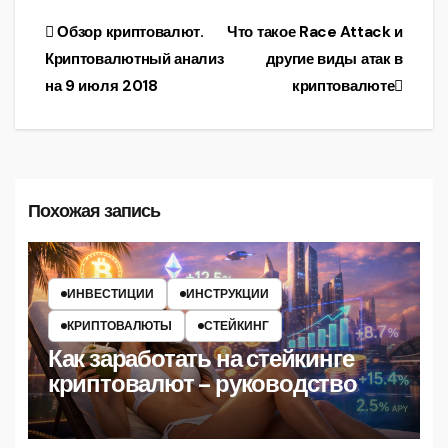
криптовалют
Навигация
Обзор криптовалют.
Что такое Race Attack и
Криптовалютный анализ
другие виды атак в
по
на 9 июля 2018
криптовалюте
записям
Похожая запись
ИНВЕСТИЦИИ
ИНСТРУКЦИИ
КРИПТОВАЛЮТЫ
СТЕЙКИНГ
Как заработать на стейкинге
криптовалют – руководство