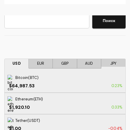
Поиск
Поиск
USD
EUR
GBP
AUD
JPY
Bitcoin(BTC)
$64,987.53
0.23%
Ethereum(ETH)
$1,920.10
0.33%
Tether(USDT)
$1.00
-0.04%