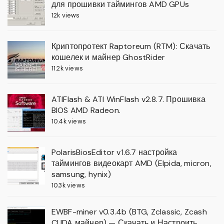
для прошивки таймингов AMD GPUs
12k views
Криптопротект Raptoreum (RTM): Скачать
кошелек и майнер GhostRider
11.2k views
ATIFlash & ATI WinFlash v2.8.7. Прошивка
BIOS AMD Radeon.
10.4k views
PolarisBiosEditor v1.6.7 настройка
таймингов видеокарт AMD (Elpida, micron,
samsung, hynix)
10.3k views
EWBF-miner v0.3.4b (BTG, Zclassic, Zcash
CUDA майнер) — Скачать и Настроить