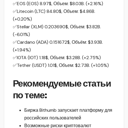
✅EOS (EOS) 8.97$, Объем: $8.03B. (+2.16%)
✅Litecoin (LTC) 84.80$, Объем: $4.86B.
(+0.20%)
✅Stellar (XLM) 0.203690$, Объем: $3.82B.
(-6.01%)
✅Cardano (ADA) 0.151672$, Объём: $3.93B.
(+1.94%)
✅IOTA (IOT) 1.18$, Объем: $3.28B. (+2.75%)
✅Tether (USDT) 1.01$, Объем: $2.73B. (+1.05%)
Рекомендуемые статьи
по теме:
Биржа Bithumb запускает платформу для
российских пользователей
Возможные риски криптовалют