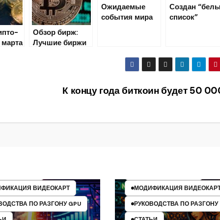
Ожидаемые
Создан “бел
события мира
список”
криптовалют
участников
ипто-
Обзор бирж:
(10 июля 2018)
рынка
 марта
Лучшие биржи
криптовалют
криптовалют
(Часть 1)
К концу года биткоин будет 50 00
МАЙНИНГ
НИНГ
МАЙНИНГ НА AMD
ИНГ НА AMD
МАЙНИНГ НА GPU
ИНГ НА GPU
МАЙНИНГ НА NVIDIA
ФИКАЦИЯ ВИДЕОКАРТ
МОДИФИКАЦИЯ ВИДЕОКАР
ВОДСТВА ПО РАЗГОНУ GPU
РУКОВОДСТВА ПО РАЗГОНУ
ЬИ
СТАТЬИ