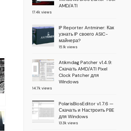
AMD/ATI
17.4k views
IP Reporter Antminer: Как
узнать IP своего ASIC-
майнера?
15.1k views
Atikmdag Patcher v1.4.9:
Скачать AMD/ATI Pixel
Clock Patcher для
Windows
14.7k views
PolarisBiosEditor v1.7.6 —
Скачать и Настроить PBE
р
для Windows
)
13.3k views