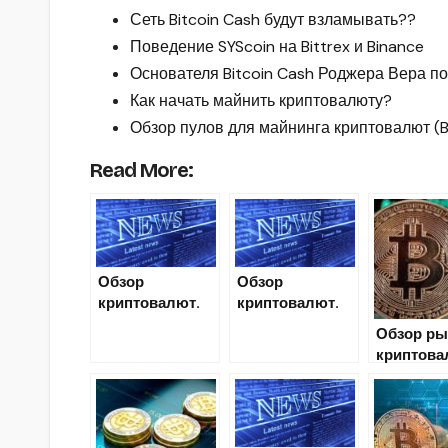
Сеть Bitcoin Cash будут взламывать??
Поведение SYScoin на Bittrex и Binance
Основателя Bitcoin Cash Роджера Вера п
Как начать майнить криптовалюту?
Обзор пулов для майнинга криптовалют (BT
Read More:
Обзор
Обзор
криптовалют.
криптовалют.
Криптовалютн
Криптовалютн
Обзор ры
ый анализ на 9
ый анализ на 14
криптова
июля 2018
июля 2018
08.11.19