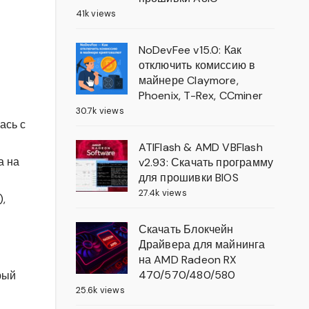
41k views
NoDevFee v15.0: Как
отключить комиссию в
майнере Claymore,
Phoenix, T-Rex, CCminer
30.7k views
ась с
ATIFlash & AMD VBFlash
а на
v2.93: Скачать программу
для прошивки BIOS
27.4k views
,
Скачать Блокчейн
Драйвера для майнинга
на AMD Radeon RX
470/570/480/580
рый
25.6k views