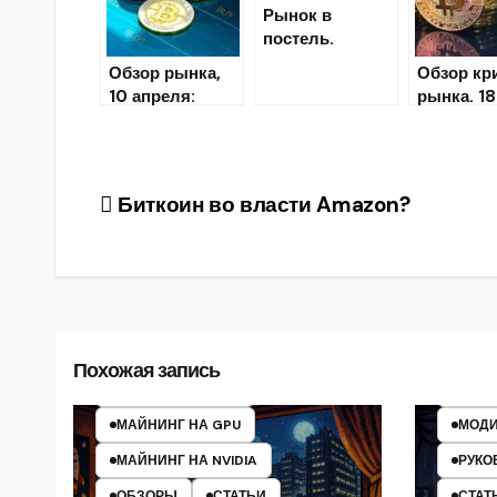
Рынок в
постель.
Криптовалютн
Обзор рынка,
Обзор кр
ый анализ на 13
10 апреля:
рынка. 18
июля
последние
новости и
курсы
криптовалют
Навигация
Биткоин во власти Amazon?
по
записям
ASIC
МАЙНИНГ
МАЙ
МАЙНИНГ НА AMD
МАЙН
Похожая запись
МАЙНИНГ НА CPU
МАЙН
МАЙНИНГ НА GPU
МОДИ
МАЙНИНГ НА NVIDIA
РУКО
ОБЗОРЫ
СТАТЬИ
СТАТ