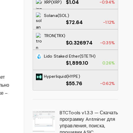
$1.04
XRP(XRP)
-0.94%
Solana(SOL)
$72.64
-1.12%
TRON(TRX)
$0.326974
-0.35%
Lido Staked Ether(STETH)
$1,899.10
0.26%
Hyperliquid(HYPE)
ет
$55.76
-0.62%
льно
ке –
BTCTools v1.3.3 — Скачать
программу Antminer для
управления, поиска,
прошивки ASIC