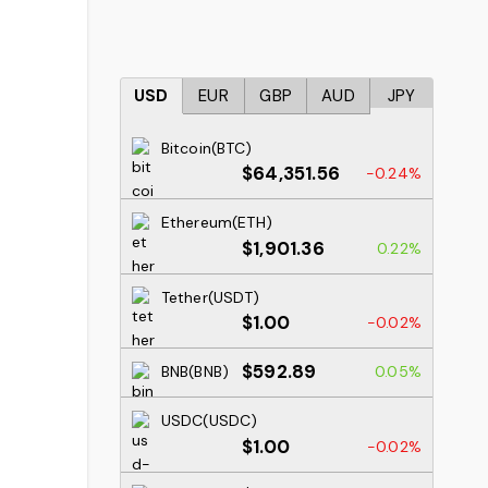
USD
EUR
GBP
AUD
JPY
Bitcoin(BTC)
$64,351.56
-0.24%
Ethereum(ETH)
$1,901.36
0.22%
Tether(USDT)
$1.00
-0.02%
$592.89
BNB(BNB)
0.05%
USDC(USDC)
$1.00
-0.02%