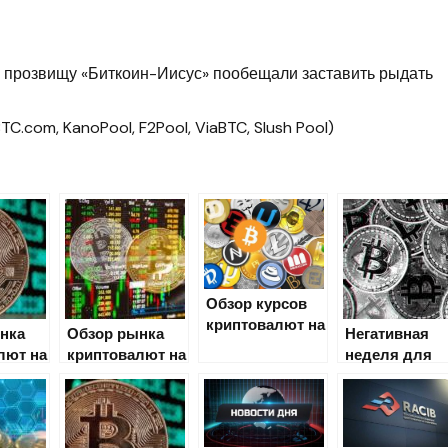
о прозвищу «Биткоин-Иисус» пообещали заставить рыдать
C.com, KanoPool, F2Pool, ViaBTC, Slush Pool)
Обзор курсов
криптовалют на
нка
Обзор рынка
Негативная
5 июля
лют на
криптовалют на
неделя для
13.03.2020
Bitcoin (обзо
рынка
криптовалют