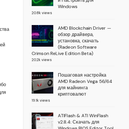
и Настроить для
Windows
20.8k views
AMD Blockchain Driver —
ьства
обзор драйвера,
установка, скачать
шей
(Radeon Software
Crimson ReLive Edition Beta)
20.2k views
Пошаговая настройка
AMD Radeon Vega 56/64
ибо
для майнинга
для
криптовалют
19.1k views
ATIFlash & ATI WinFlash
v2.8.4: Скачать для
Windows BIOS Editor Tool