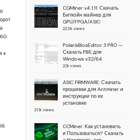
CGMiner v4.1.11: Скачать
то
Биткойн майнер для
ворот
GPU/FPGA/ASIC
а
22.5k views
60.
PolarisBiosEditor 3 PRO —
Скачать PBE для
я к
Windows x32/64
22k views
ASIC FIRMWARE: Скачать
прошивки для Antminer и
инструкции по их
установке
21.1k views
56.
CCMiner: Как установить
и Пользоваться? Скачать