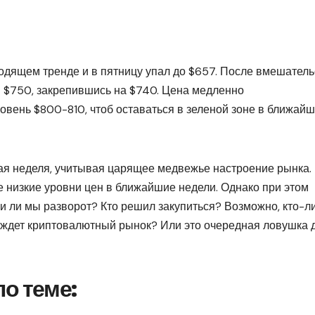
сходящем тренде и в пятницу упал до $657. После вмешател
я $750, закрепившись на $740. Цена медленно
овень $800-810, чтоб оставаться в зеленой зоне в ближай
я неделя, учитывая царящее медвежье настроение рынка.
е низкие уровни цен в ближайшие недели. Однако при этом
и ли мы разворот? Кто решил закупиться? Возможно, кто-л
к ждет криптовалютный рынок? Или это очередная ловушка 
о теме: