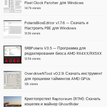
Pixel Clock Patcher для Windows
14.7k views
PolarisBiosEditor v1.7.6 — Скачать и
Настроить PBE для Windows
13.3k views
SRBPolaris V3.5 — Программа для
редактирования биоса AMD RX4XX/RX5XX
12.5k views
OverdriveNTool v0.2.9: Скачать инструмент
для прошивки таймингов AMD GPUs
12k views
Криптопротект Raptoreum (RTM): Скачать
кошелек и майнер GhostRider