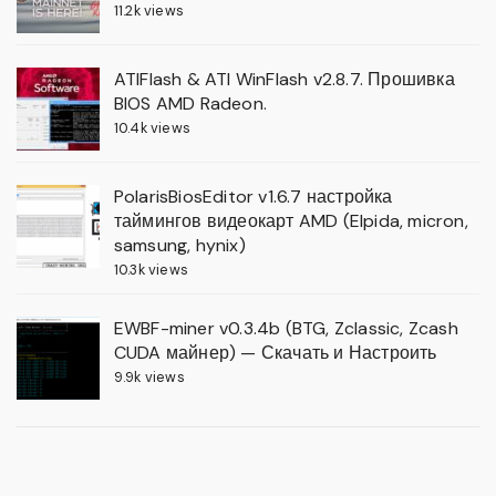
11.2k views
ATIFlash & ATI WinFlash v2.8.7. Прошивка
BIOS AMD Radeon.
10.4k views
PolarisBiosEditor v1.6.7 настройка
таймингов видеокарт AMD (Elpida, micron,
samsung, hynix)
10.3k views
EWBF-miner v0.3.4b (BTG, Zclassic, Zcash
CUDA майнер) — Скачать и Настроить
9.9k views