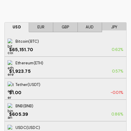
USD
EUR
GBP
AUD
JPY
Bitcoin(BTC)
$65,151.70
0.62%
Ethereum(ETH)
$1,923.75
0.57%
Tether(USDT)
$1.00
-0.01%
BNB(BNB)
$605.39
0.86%
USDC(USDC)