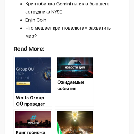
Криптобиржа Gemini наняла бывшего
сотрудника NYSE
Enjin Coin
Что мешает криптовалютам захватить
мир?
Read More:
Ожидаемые
события
криптовалютно
Wolfs Group
го мира на 16
OÜ проведет
июля 2018
IEO на
криптобирже
Coinsbit
Криптобиржа