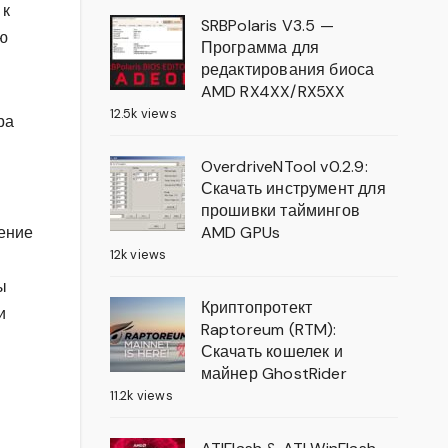
 к
SRBPolaris V3.5 —
ю
Программа для
редактирования биоса
AMD RX4XX/RX5XX
12.5k views
ра
OverdriveNTool v0.2.9:
Скачать инструмент для
прошивки таймингов
AMD GPUs
нение
12k views
ы
Криптопротект
и
Raptoreum (RTM):
Скачать кошелек и
майнер GhostRider
11.2k views