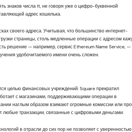
ять знаков числа π, не говоря уже о цифро-буквенной
тавляющей адрес кошелька.
исках своего адреса. Учитывая, что большинство интернет-
грузки страницы, столь медленные операции с адресом каж
сть решение — например, сервис Ethereum Name Service, —
лучения удобочитаемого имени очень сложен.
ся целью финансовых учреждений: Square прекратил
аботает с магазинами, поддерживающими операции в
пании наглым образом взимают огромные комиссии или про
ют любые транзакции, связанные с цифровыми деньгами.
хнологий в отрасли до сих пор не позволяет с уверенностью