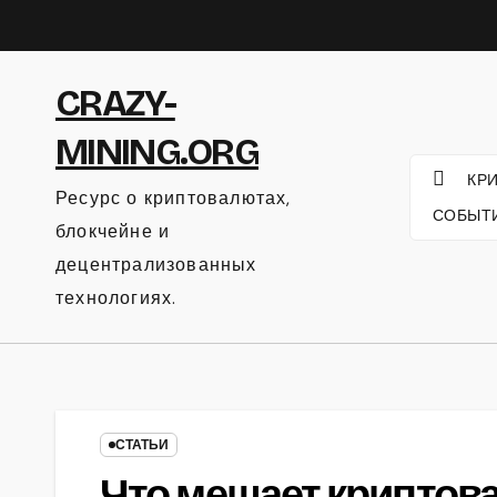
Перейти
к
содержанию
CRAZY-
MINING.ORG
КР
Ресурс о криптовалютах,
СОБЫТ
блокчейне и
децентрализованных
технологиях.
СТАТЬИ
Что мешает криптов