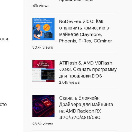
41k views
NoDevFee v15.0: Как
отключить комиссию в
майнере Claymore,
утся
Phoenix, T-Rex, CCminer
30.7k views
ATIFlash & AMD VBFlash
v2.93: Скачать программу
для прошивки BIOS
27.4k views
Скачать Блокчейн
Драйвера для майнинга
сто
на AMD Radeon RX
470/570/480/580
25.6k views