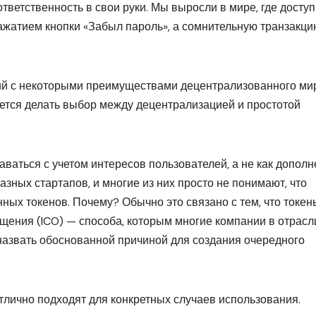
тветственность в свои руки. Мы выросли в мире, где доступ
ажатием кнопки «Забыл пароль», а сомнительную транзакци
й с некоторыми преимуществами децентрализованного ми
дется делать выбор между децентрализацией и простотой
ваться с учетом интересов пользователей, а не как допол
азных стартапов, и многие из них просто не понимают, что
нных токенов. Почему? Обычно это связано с тем, что токен
ения (ICO) — способа, которым многие компании в отрасл
 назвать обоснованной причиной для создания очередного
лично подходят для конкретных случаев использования.