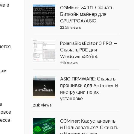
ми и
CGMiner v4.1.11: Скачать
Биткойн майнер для
GPU/FPGA/ASIC
22.5k views
PolarisBiosEditor 3 PRO —
аются
Скачать PBE для
Windows x32/64
22k views
кам
ASIC FIRMWARE: Скачать
прошивки для Antminer и
инструкции по их
установке
в
21.1k views
вовсе
цесса
CCMiner: Как установить
и Пользоваться? Скачать