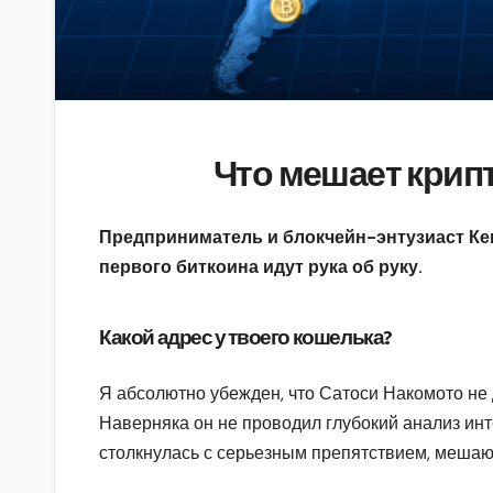
Что мешает крип
Предприниматель и блокчейн-энтузиаст Кен
первого биткоина идут рука об руку.
Какой адрес у твоего кошелька?
Я абсолютно убежден, что Сатоси Накомото не д
Наверняка он не проводил глубокий анализ инт
столкнулась с серьезным препятствием, меша