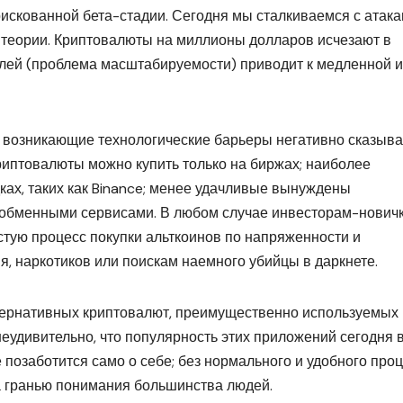
искованной бета-стадии. Сегодня мы сталкиваемся с атака
 теории. Криптовалюты на миллионы долларов исчезают в
елей (проблема масштабируемости) приводит к медленной и
и возникающие технологические барьеры негативно сказыв
риптовалюты можно купить только на биржах; наиболее
х, таких как Binance; менее удачливые вынуждены
 обменными сервисами. В любом случае инвесторам-нович
астую процесс покупки альткоинов по напряженности и
, наркотиков или поискам наемного убийцы в даркнете.
тернативных криптовалют, преимущественно используемых 
еудивительно, что популярность этих приложений сегодня 
е позаботится само о себе; без нормального и удобного про
за гранью понимания большинства людей.