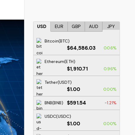
USD
EUR
GBP
AUD
JPY
Bitcoin(BTC)
$64,586.03
0.06%
Ethereum(ETH)
$1,910.71
0.96%
Tether(USDT)
$1.00
0.00%
$591.54
BNB(BNB)
-1.21%
USDC(USDC)
$1.00
0.00%