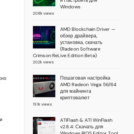
и Настроить для
Windows
20.8k views
AMD Blockchain Driver —
обзор драйвера,
установка, скачать
(Radeon Software
Crimson ReLive Edition Beta)
20.2k views
Пошаговая настройка
жно
AMD Radeon Vega 56/64
для майнинга
криптовалют
19.1k views
и
ATIFlash & ATI WinFlash
v2.8.4: Скачать для
Windows BIOS Editor Tool