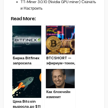
TT-Miner 3.0.10 (Nvidia GPU miner) Скачать
и Настроить
Read More:
Биржа Bitfinex
BTCSHORT —
запросила
эфириум-токен,
дополнительну
который
ю информацию
позволяет
о
зарабатывать
пользователях
на падении
цены Bitcoin
Как блокчейн
изменит
Цена Bitcoin
инвестирование
выросла до $11
?