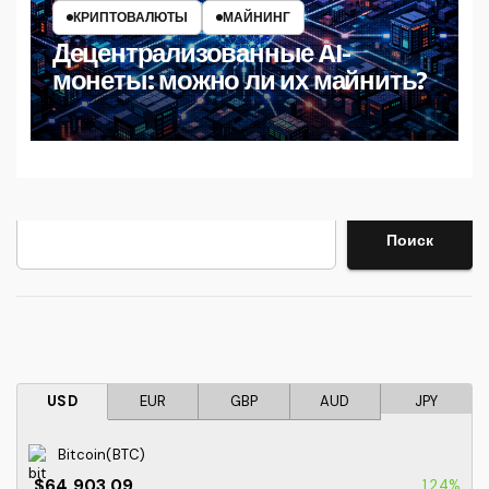
КРИПТОВАЛЮТЫ
МАЙНИНГ
Децентрализованные AI-
монеты: можно ли их майнить?
Поиск
Поиск
USD
EUR
GBP
AUD
JPY
Bitcoin(BTC)
$64,903.09
1.24%