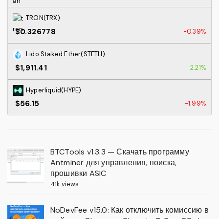
TRON(TRX)
$0.326778
-0.39%
Lido Staked Ether(STETH)
$1,911.41
2.21%
Hyperliquid(HYPE)
$56.15
-1.99%
BTCTools v1.3.3 — Скачать программу
Antminer для управления, поиска,
прошивки ASIC
41k views
NoDevFee v15.0: Как отключить комиссию в