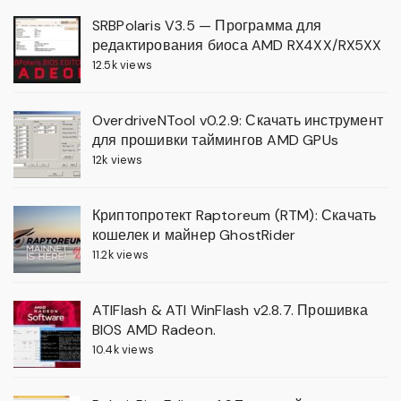
SRBPolaris V3.5 — Программа для
редактирования биоса AMD RX4XX/RX5XX
12.5k views
OverdriveNTool v0.2.9: Скачать инструмент
для прошивки таймингов AMD GPUs
12k views
Криптопротект Raptoreum (RTM): Скачать
кошелек и майнер GhostRider
11.2k views
ATIFlash & ATI WinFlash v2.8.7. Прошивка
BIOS AMD Radeon.
10.4k views