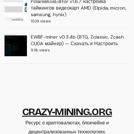
PolarisBiosEditor v1.6.7 настройка
таймингов видеокарт AMD (Elpida, micron,
samsung, hynix)
10.3k views
EWBF-miner v0.3.4b (BTG, Zclassic, Zcash
CUDA майнер) — Скачать и Настроить
9.9k views
CRAZY-MINING.ORG
Ресурс о криптовалютах, блокчейне и
децентрализованных технологиях.