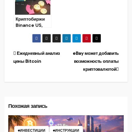
Криптобиржи
Binance US,
FTX и OKCoin
предлагают
самые низкие
торговые
Навигация
Ежедневный анализ
eBay может добавить
комиссии на
цены Bitcoin
возможность оплаты
спотовом
по
рынке
криптовалютой
записям
Похожая запись
ИНВЕСТИЦИИ
ИНСТРУКЦИИ