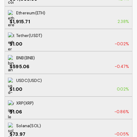
Ethereum(ETH)
$1,915.71
2.38%
Tether(USDT)
$1.00
-0.02%
BNB(BNB)
$595.06
-0.47%
USDC(USDC)
$1.00
0.02%
XRP(XRP)
$1.06
-0.86%
Solana(SOL)
$73.97
-0.05%