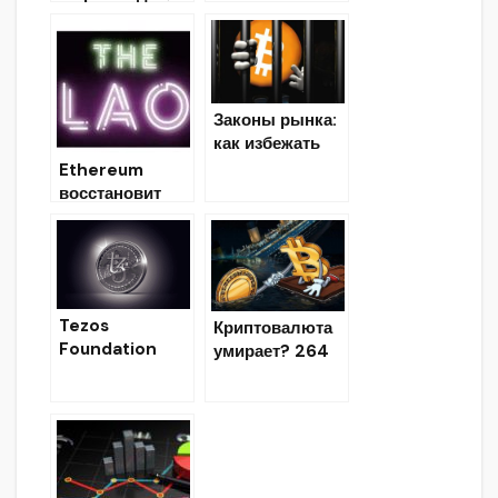
608, курс
Ethereum — до
$230. Токен
XRP торгуется
на уровне в
Законы рынка:
$0,322.
как избежать
штрафов и
Ethereum
тюрьмы за
восстановит
криптобизнес?
весь
коммерческий
мир, включая
Силиконовую
долину
Tezos
Криптовалюта
Foundation
умирает? 264
начнёт
альткоина
выдавать
умерло в 2018
гранты
году