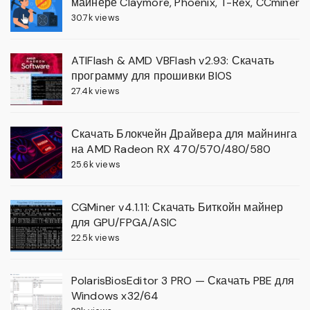
майнере Claymore, Phoenix, T-Rex, CCminer
30.7k views
ATIFlash & AMD VBFlash v2.93: Скачать
программу для прошивки BIOS
27.4k views
Скачать Блокчейн Драйвера для майнинга
на AMD Radeon RX 470/570/480/580
25.6k views
CGMiner v4.1.11: Скачать Биткойн майнер
для GPU/FPGA/ASIC
22.5k views
PolarisBiosEditor 3 PRO — Скачать PBE для
Windows x32/64