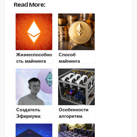
Read More:
Жизнеспособно
Способ
сть майнинга
майнинга
Ethereum на
Ethereum на
CPU
Ethash
Создатель
Особенности
Эфириума:
алгоритма
добычу
майнинга
криптовалют на
Octopus
Proof-of-Work
(Conflux CFX)