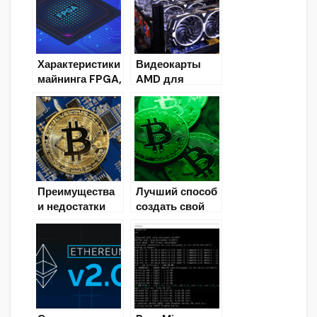
запрещать
нельзя
Характеристики
Видеокарты
майнинга FPGA,
AMD для
сравнение
майнинга,
ASIC, GPU и
руководство по
CPU
разгону и
настройке
Преимущества
Лучший способ
и недостатки
создать свой
майнинга
собственный
биткоина в
пул майнинга.
2022