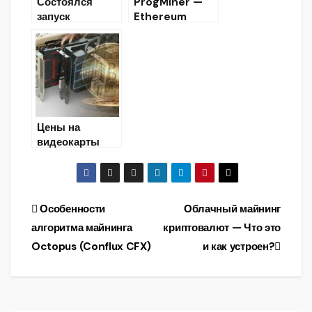
Состоялся
ProgMiner —
запуск
Ethereum
обозревателя
ProgPoW
блоков для
miner with
тестовой сети
OpenCL, CUDA,
Ethereum 2.0
CPU and
stratum
support
Цены на
видеокарты
для майнинга
упали более
чем на 50%
Навигация
Особенности
Облачный майнинг
алгоритма майнинга
криптовалют — Что это
по
Octopus (Conflux CFX)
и как устроен?
записям