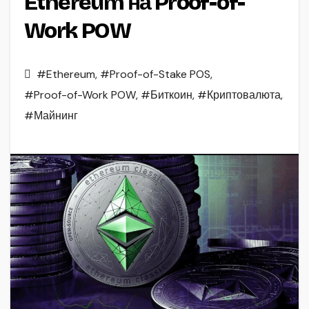
Ethereum на Proof-of-
Work POW
#Ethereum
,
#Proof-of-Stake POS
,
#Proof-of-Work POW
,
#Биткоин
,
#Криптовалюта
,
#Майнинг