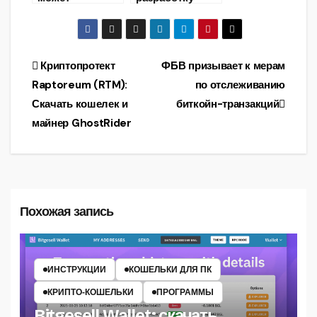
запретить Libra
национальной
от Facebook и
криптовалюты
создать свою
CBDC —
криптовалюту
цифровой
Навигация
Криптопротект
ФБВ призывает к мерам
рупии
Raptoreum (RTM):
по отслеживанию
по
Скачать кошелек и
биткойн-транзакций
записям
майнер GhostRider
Похожая запись
ИНСТРУКЦИИ
КОШЕЛЬКИ ДЛЯ ПК
КРИПТО‑КОШЕЛЬКИ
ПРОГРАММЫ
Bitgesell Wallet: скачать,