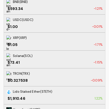
BNB(BNB)
$593.34
-1.21%
USDC(USDC)
$1.00
-0.01%
XRP(XRP)
$1.05
-1.71%
Solana(SOL)
$73.41
-1.15%
TRON(TRX)
$0.327538
-0.09%
Lido Staked Ether(STETH)
$1,910.46
1.22%