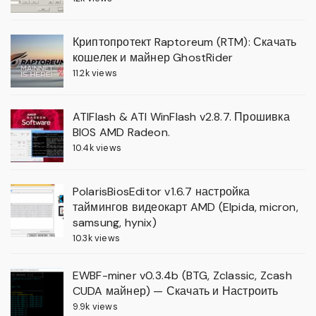
Криптопротект Raptoreum (RTM): Скачать
кошелек и майнер GhostRider
11.2k views
ATIFlash & ATI WinFlash v2.8.7. Прошивка
BIOS AMD Radeon.
10.4k views
PolarisBiosEditor v1.6.7 настройка
таймингов видеокарт AMD (Elpida, micron,
samsung, hynix)
10.3k views
EWBF-miner v0.3.4b (BTG, Zclassic, Zcash
CUDA майнер) — Скачать и Настроить
9.9k views