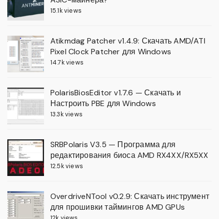
15.1k views
Atikmdag Patcher v1.4.9: Скачать AMD/ATI
Pixel Clock Patcher для Windows
14.7k views
PolarisBiosEditor v1.7.6 — Скачать и
Настроить PBE для Windows
13.3k views
SRBPolaris V3.5 — Программа для
редактирования биоса AMD RX4XX/RX5XX
12.5k views
OverdriveNTool v0.2.9: Скачать инструмент
для прошивки таймингов AMD GPUs
12k views