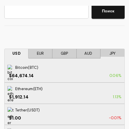
Поиск
Поиск
USD
EUR
GBP
AUD
JPY
Bitcoin(BTC)
$64,674.14
0.06%
Ethereum(ETH)
$1,912.14
1.13%
Tether(USDT)
$1.00
-0.01%