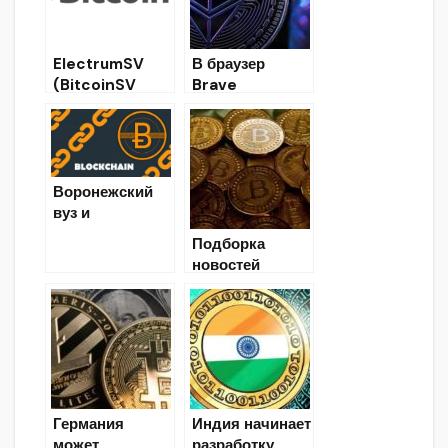
проекта
ElectrumSV
В браузер
(BitcoinSV
Brave
Wallet):
добавлен
Скачать для
кошелёк для
Windows &
хранения
Linux 32/64-
Ethereum
bit.
Воронежский
вуз и
блокчейн?
Подборка
новостей
12.09.2019
Германия
Индия начинает
может
разработку