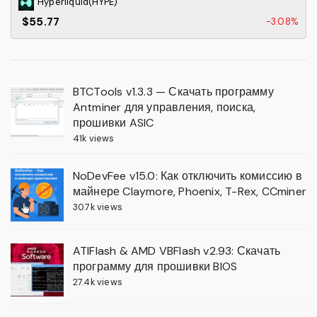
Hyperliquid(HYPE)
$55.77
-3.08%
BTCTools v1.3.3 — Скачать программу
Antminer для управления, поиска,
прошивки ASIC
41k views
NoDevFee v15.0: Как отключить комиссию в
майнере Claymore, Phoenix, T-Rex, CCminer
30.7k views
ATIFlash & AMD VBFlash v2.93: Скачать
программу для прошивки BIOS
27.4k views