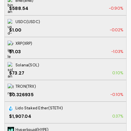
BNB(BNB)
$588.54
-0.90%
USDC(USDC)
$1.00
-0.02%
XRP(XRP)
$1.03
-1.03%
Solana(SOL)
$73.27
0.10%
TRON(TRX)
$0.326935
-0.10%
Lido Staked Ether(STETH)
$1,907.04
0.37%
Hyperliquid(HYPE)