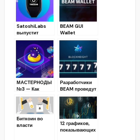
SatoshiLabs
BEAM GUI
выпустит
Wallet
прошивку для
(Скачать+Инстр
крипто-
укция для
кошельков
Windows/Linux
Trezor
/MacOS)
МАСТЕРНОДЫ
Разработчики
№3 — Как
BEAM проведут
запустить и
второй
мониторить
хардфорк 28
июня
Биткоин во
12 графиков,
власти
показывающих
Amazon?
развитие