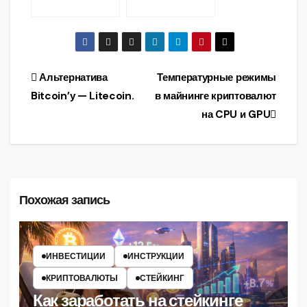
криптовалютно
го рынка
Навигация
Альтернатива
Температурные режимы
Bitcoin’у — Litecoin.
в майнинге криптовалют
по
на CPU и GPU
записям
Похожая запись
ИНВЕСТИЦИИ
ИНСТРУКЦИИ
КРИПТОВАЛЮТЫ
СТЕЙКИНГ
Как заработать на стейкинге