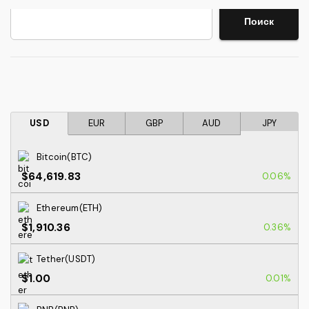
Поиск
Поиск
USD
EUR
GBP
AUD
JPY
Bitcoin(BTC)
$64,619.83
0.06%
Ethereum(ETH)
$1,910.36
0.36%
Tether(USDT)
$1.00
0.01%