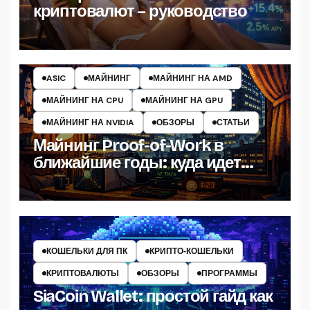
криптовалют – руководство
ASIC
МАЙНИНГ
МАЙНИНГ НА AMD
МАЙНИНГ НА CPU
МАЙНИНГ НА GPU
МАЙНИНГ НА NVIDIA
ОБЗОРЫ
СТАТЬИ
Майнинг Proof-of-Work в
ближайшие годы: куда идет
индустрия PoW и как выжить
КОШЕЛЬКИ ДЛЯ ПК
КРИПТО‑КОШЕЛЬКИ
КРИПТОВАЛЮТЫ
ОБЗОРЫ
ПРОГРАММЫ
SiaCoin Wallet: простой гайд как