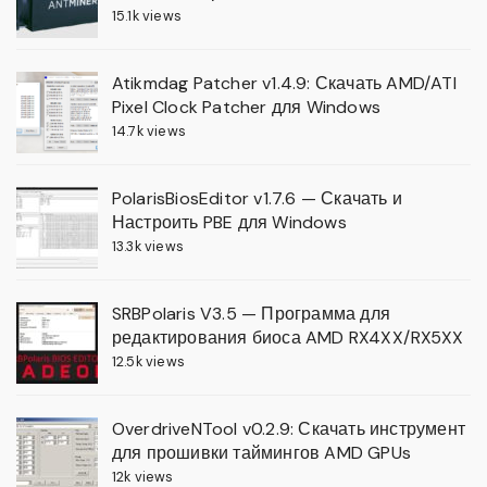
15.1k views
Atikmdag Patcher v1.4.9: Скачать AMD/ATI
Pixel Clock Patcher для Windows
14.7k views
PolarisBiosEditor v1.7.6 — Скачать и
Настроить PBE для Windows
13.3k views
SRBPolaris V3.5 — Программа для
редактирования биоса AMD RX4XX/RX5XX
12.5k views
OverdriveNTool v0.2.9: Скачать инструмент
для прошивки таймингов AMD GPUs
12k views