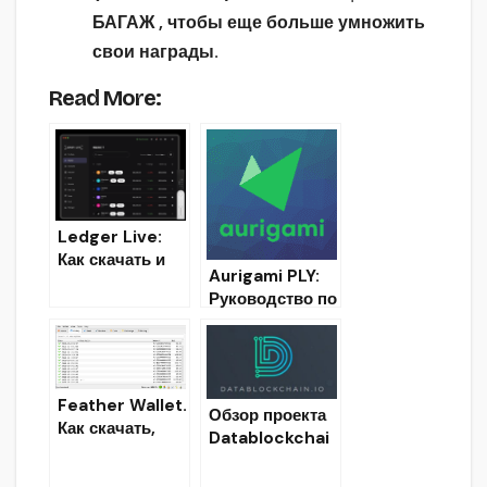
БАГАЖ , чтобы еще больше умножить
свои награды.
Read More:
Ledger Live:
Как скачать и
Aurigami PLY:
установить
Руководство по
крипто кошелек
стекингу и
Liquidity
Mining
Feather Wallet.
Обзор проекта
Как скачать,
Datablockchai
установить,
n —
настроить
децентрализова