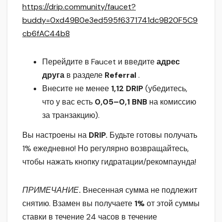
https://drip.community/faucet?
b
uddy=0xd49B0e3ed595f6371741dc9B20F5C9
cb6fAC44b8
Перейдите в Faucet и введите
адрес
друга
в разделе
Referral
.
Внесите не менее
1,12 DRIP
(убедитесь,
что у вас есть
0,05–0,1 BNB
на комиссию
за транзакцию).
Вы настроены на
DRIP.
Будьте готовы получать
1% ежедневно! Но регулярно возвращайтесь,
чтобы нажать кнопку гидратации/рекомпаунда!
ПРИМЕЧАНИЕ
.
Внесенная сумма не подлежит
снятию. Взамен вы получаете
1%
от этой суммы
ставки в течение 24 часов в течение