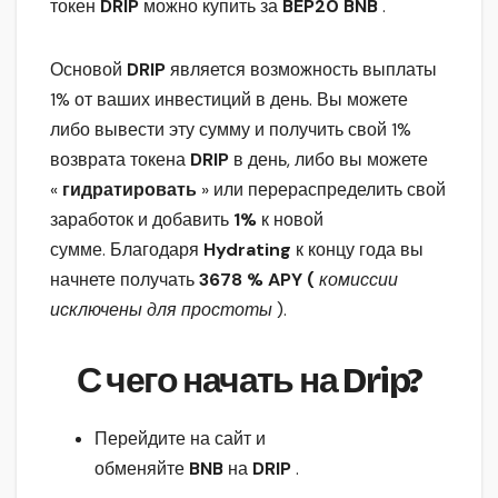
токен
DRIP
можно купить за
BEP20 BNB
.
Основой
DRIP
является возможность выплаты
1% от ваших инвестиций в день. Вы можете
либо вывести эту сумму и получить свой 1%
возврата токена
DRIP
в день, либо вы можете
«
гидратировать
» или перераспределить свой
заработок и добавить
1%
к новой
сумме. Благодаря
Hydrating
к концу года вы
начнете получать
3678 % APY (
комиссии
исключены для простоты
).
С чего начать на Drip?
Перейдите на сайт и
обменяйте
BNB
на
DRIP
.