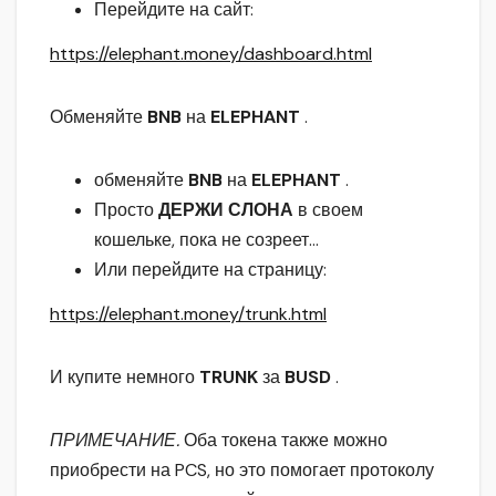
Перейдите на сайт:
https://elephant.money/dashboard.html
Обменяйте
BNB
на
ELEPHANT
.
обменяйте
BNB
на
ELEPHANT
.
Просто
ДЕРЖИ СЛОНА
в своем
кошельке, пока не созреет…
Или перейдите на страницу:
https://elephant.money/trunk.html
И купите немного
TRUNK
за
​​BUSD
.
ПРИМЕЧАНИЕ.
Оба токена также можно
приобрести на PCS, но это помогает протоколу