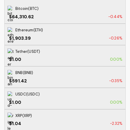
Bitcoin(BTC)
$64,310.62
-0.44%
Ethereum(ETH)
$1,903.39
-0.26%
Tether(USDT)
$1.00
0.00%
BNB(BNB)
$591.42
-0.35%
USDC(USDC)
$1.00
0.00%
XRP(XRP)
$1.04
-2.32%