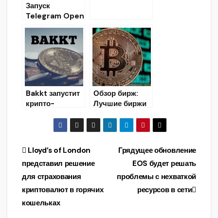
технологии
Запуск
внедрят до
Telegram Open
конца года
Network (TON)
планируют
отложить до 30
апреля 2020
года
Bakkt запустит
Обзор бирж:
крипто-
Лучшие биржи
платёжное
криптовалют
приложение в
(Часть 1)
первой
половине 2020
Навигация
Lloyd’s of London
Грядущее обновление
года
представил решение
EOS будет решать
по
для страхования
проблемы с нехваткой
записям
криптовалют в горячих
ресурсов в сети
кошельках