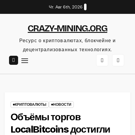
Перейти
Чт. Авг 6th, 2026
к
содержанию
CRAZY-MINING.ORG
Ресурс о криптовалютах, блокчейне и
децентрализованных технологиях.
КРИПТОВАЛЮТЫ
НОВОСТИ
Объёмы торгов
LocalBitcoins достигли