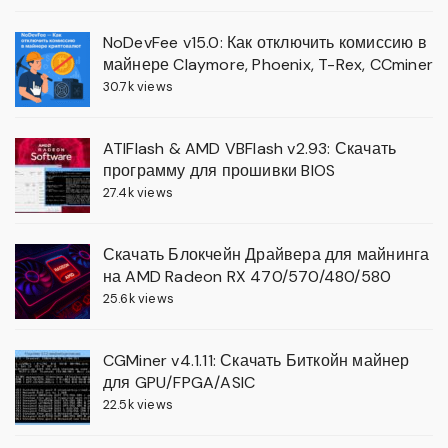
NoDevFee v15.0: Как отключить комиссию в
майнере Claymore, Phoenix, T-Rex, CCminer
30.7k views
ATIFlash & AMD VBFlash v2.93: Скачать
программу для прошивки BIOS
27.4k views
Скачать Блокчейн Драйвера для майнинга
на AMD Radeon RX 470/570/480/580
25.6k views
CGMiner v4.1.11: Скачать Биткойн майнер
для GPU/FPGA/ASIC
22.5k views