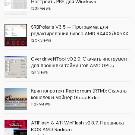
Настроить PBE для Windows
13.3k views
SRBPolaris V3.5 — Программа для
редактирования биоса AMD RX4XX/RX5XX
12.5k views
OverdriveNTool v0.2.9: Скачать инструмент
для прошивки таймингов AMD GPUs
12k views
Криптопротект Raptoreum (RTM): Скачать
кошелек и майнер GhostRider
11.2k views
ATIFlash & ATI WinFlash v2.8.7. Прошивка
BIOS AMD Radeon.