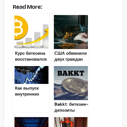
Read More:
Курс биткоина
США обвинили
восстановился
двух граждан
до уровня
Китая во
$7200 и
взломе биржи
рекордные
криптовалют на
объёмы торгов
$250 млн
Как выпуск
на Bakkt
внутренних
токенов
Bakkt: биткоин-
помогает
депозиты
крипто-биржам
пользователей
увеличить
застрахованы
объемы