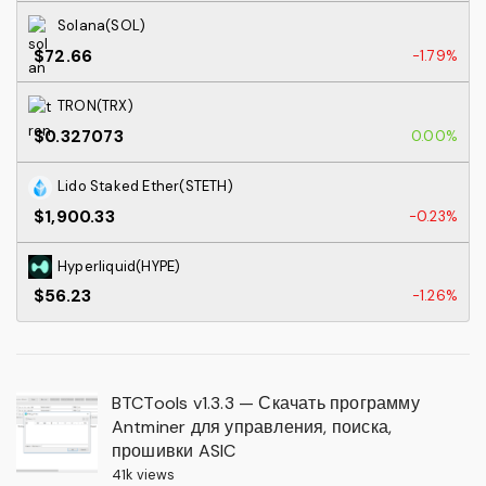
Solana(SOL)
$72.66
-1.79%
TRON(TRX)
$0.327073
0.00%
Lido Staked Ether(STETH)
$1,900.33
-0.23%
Hyperliquid(HYPE)
$56.23
-1.26%
BTCTools v1.3.3 — Скачать программу
Antminer для управления, поиска,
прошивки ASIC
41k views