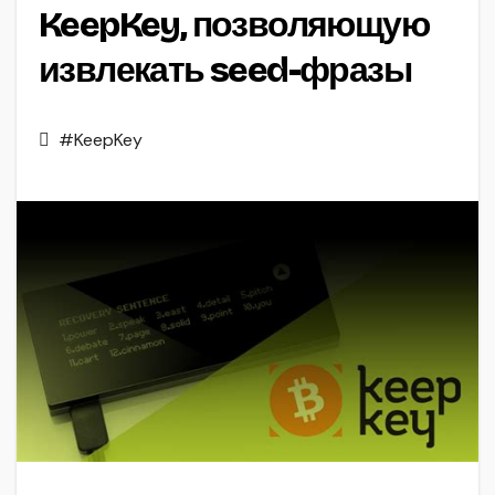
KeepKey, позволяющую
извлекать seed-фразы
#KeepKey