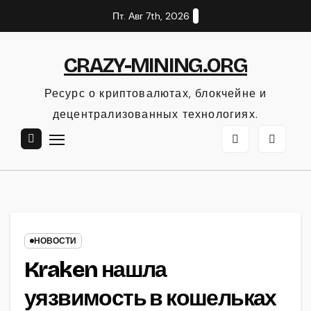
Перейти
Пт. Авг 7th, 2026
к
содержанию
CRAZY-MINING.ORG
Ресурс о криптовалютах, блокчейне и
децентрализованных технологиях.
НОВОСТИ
Kraken нашла
уязвимость в кошельках