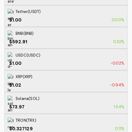
Tether(USDT)
$1.00
0.00%
BNB(BNB)
$592.91
0.32%
USDC(USDC)
$1.00
-0.02%
XRP(XRP)
$1.02
-0.94%
Solana(SOL)
$73.97
1.54%
TRON(TRX)
$0.327129
0.11%