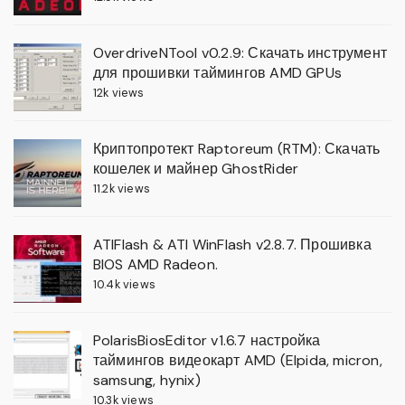
OverdriveNTool v0.2.9: Скачать инструмент
для прошивки таймингов AMD GPUs
12k views
Криптопротект Raptoreum (RTM): Скачать
кошелек и майнер GhostRider
11.2k views
ATIFlash & ATI WinFlash v2.8.7. Прошивка
BIOS AMD Radeon.
10.4k views
PolarisBiosEditor v1.6.7 настройка
таймингов видеокарт AMD (Elpida, micron,
samsung, hynix)
10.3k views