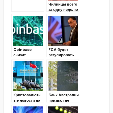
игровой ПК со
Чилийцы всего
встроенной
за одну неделю
функцией
совершили
майнинга
биткоин-
транзакции на
$300 млн
Coinbase
FCA будет
снизит
регулировать
комиссии за
криптовалютну
отправку
ю индустрию в
биткоин-
Британии
транзакций на
50% благодаря
группированию
Криптовалютн
Банк Австралии
ые новости на
призвал не
26.12.2019
допускать
токен Libra на