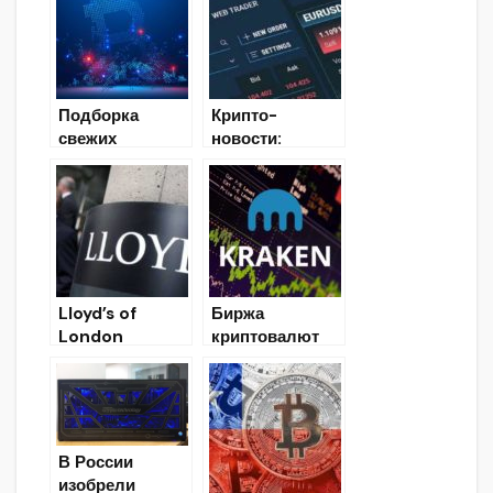
Подборка
Крипто-
свежих
новости:
новостей
последние
новости и
события мира
криптовалют
25.03.2020
Lloyd’s of
Биржа
London
криптовалют
представил
Kraken
решение для
приобрела
страхования
OTC-
криптовалют в
платформу
горячих
компании
В России
кошельках
Circle
изобрели