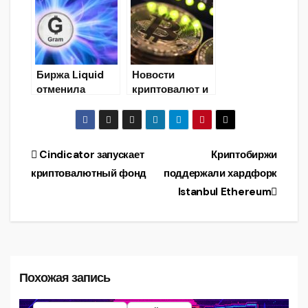
свой рынок
Биржа Liquid
Новости
отменила
криптовалют и
результаты
майнинга на
предпродажи
27.01.2020
токенов Gram
Навигация
Cindicator запускает
Криптобиржи
криптовалютный фонд
поддержали хардфорк
по
Istanbul Ethereum
записям
Похожая запись