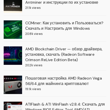
Antminer и инструкции по их установке
21.1k views
CCMiner: Как установить и Пользоваться?
Скачать и Настроить для Windows
20.8k views
AMD Blockchain Driver — обзор драйвера,
установка, скачать (Radeon Software
Crimson ReLive Edition Beta)
20.2k views
Пошаговая настройка AMD Radeon Vega
56/64 для майнинга криптовалют
19.1k views
ATIFlash & ATI WinFlash v2.8.4: Скачать для
Windows BIOS Editor Tool AMD/ATI