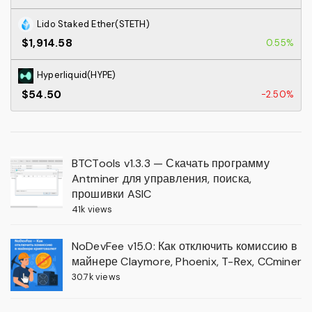
Lido Staked Ether(STETH)
$1,914.58
0.55%
Hyperliquid(HYPE)
$54.50
-2.50%
BTCTools v1.3.3 — Скачать программу
Antminer для управления, поиска,
прошивки ASIC
41k views
NoDevFee v15.0: Как отключить комиссию в
майнере Claymore, Phoenix, T-Rex, CCminer
30.7k views