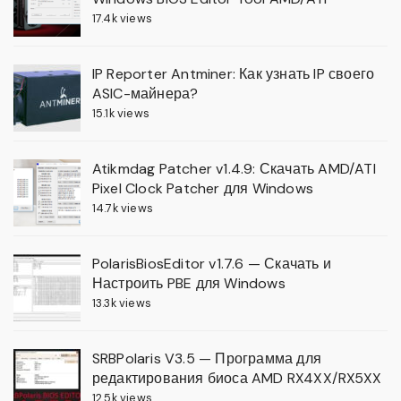
17.4k views
IP Reporter Antminer: Как узнать IP своего
ASIC-майнера?
15.1k views
Atikmdag Patcher v1.4.9: Скачать AMD/ATI
Pixel Clock Patcher для Windows
14.7k views
PolarisBiosEditor v1.7.6 — Скачать и
Настроить PBE для Windows
13.3k views
SRBPolaris V3.5 — Программа для
редактирования биоса AMD RX4XX/RX5XX
12.5k views